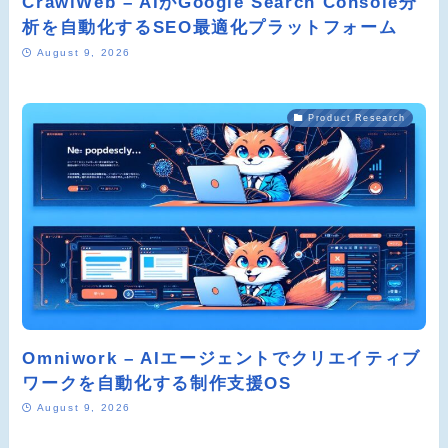
CrawlWeb – AIがGoogle Search Console分
析を自動化するSEO最適化プラットフォーム
August 9, 2026
Product Research
Omniwork – AIエージェントでクリエイティブ
ワークを自動化する制作支援OS
August 9, 2026