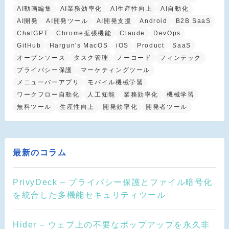
AI動画編集
AI業務効率化
AI生産性向上
AI自動化
AI開発
AI開発ツール
AI開発支援
Android
B2B SaaS
ChatGPT
Chrome拡張機能
Claude
DevOps
GitHub
Hargun's MacOS
iOS
Product
SaaS
オープンソース
タスク管理
ノーコード
フィンテック
プライバシー保護
マーケティングツール
メニューバーアプリ
モバイル機械学習
ワークフロー自動化
人工知能
業務効率化
機械学習
無料ツール
生産性向上
開発効率化
開発者ツール
最新のコラム
PrivyDeck – プライバシー保護とファイル暗号化
を統合した多機能セキュリティツール
Hider – ウェブ上の不要なポップアップを永久非