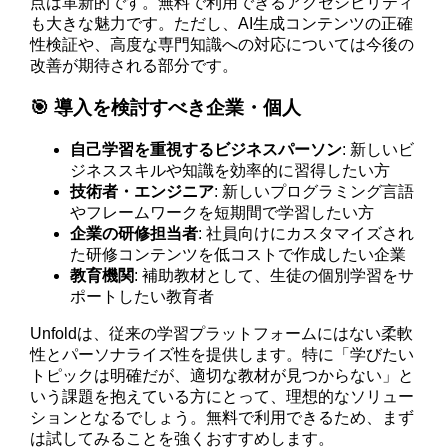
点は革新的です。無料で利用できるアクセシビリティ
も大きな魅力です。ただし、AI生成コンテンツの正確
性検証や、高度な専門知識への対応については今後の
改善が期待される部分です。
🎯 導入を検討すべき企業・個人
自己学習を重視するビジネスパーソン
: 新しいビ
ジネススキルや知識を効率的に習得したい方
技術者・エンジニア
: 新しいプログラミング言語
やフレームワークを短期間で学習したい方
企業の研修担当者
: 社員向けにカスタマイズされ
た研修コンテンツを低コストで作成したい企業
教育機関
: 補助教材として、生徒の個別学習をサ
ポートしたい教育者
Unfoldは、従来の学習プラットフォームにはない柔軟
性とパーソナライズ性を提供します。特に「学びたい
トピックは明確だが、適切な教材が見つからない」と
いう課題を抱えている方にとって、理想的なソリュー
ションとなるでしょう。無料で利用できるため、まず
は試してみることを強くおすすめします。