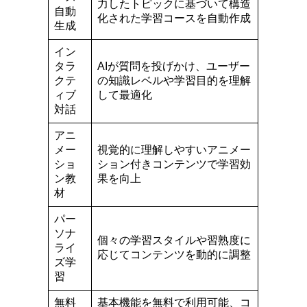
力したトピックに基づいて構造
自動
化された学習コースを自動作成
生成
イン
タラ
AIが質問を投げかけ、ユーザー
クテ
の知識レベルや学習目的を理解
ィブ
して最適化
対話
アニ
メー
視覚的に理解しやすいアニメー
ショ
ション付きコンテンツで学習効
ン教
果を向上
材
パー
ソナ
個々の学習スタイルや習熟度に
ライ
応じてコンテンツを動的に調整
ズ学
習
無料
基本機能を無料で利用可能、コ