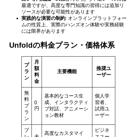
最適ですが、高度な専門知識の習得には追加リ
ソースが必要な可能性があります
実践的な演習の制約
: オンラインプラットフォー
ムの性質上、実際のハンズオン体験や実務経験
には限界があります
Unfoldの料金プラン・価格体系
月
プ
額
推奨ユ
ラ
主要機能
料
ーザー
ン
金
無
基本的なコース生
個人学
料
成、インタラクティ
習者、
0
プ
円
ブ対話、アニメーシ
試用ユ
ラ
ョン教材
ーザー
ン
プ
ビジネ
高度なカスタマイ
レ
未
スユー