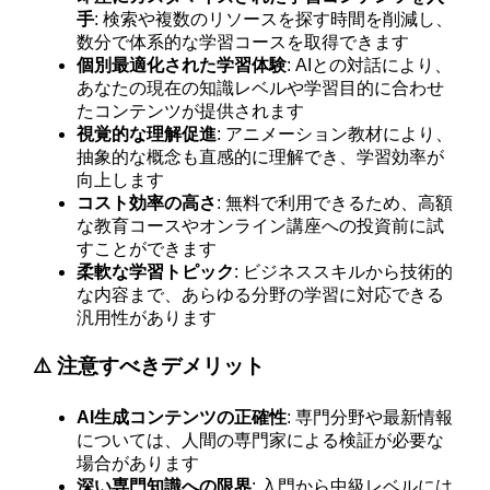
手
: 検索や複数のリソースを探す時間を削減し、
数分で体系的な学習コースを取得できます
個別最適化された学習体験
: AIとの対話により、
あなたの現在の知識レベルや学習目的に合わせ
たコンテンツが提供されます
視覚的な理解促進
: アニメーション教材により、
抽象的な概念も直感的に理解でき、学習効率が
向上します
コスト効率の高さ
: 無料で利用できるため、高額
な教育コースやオンライン講座への投資前に試
すことができます
柔軟な学習トピック
: ビジネススキルから技術的
な内容まで、あらゆる分野の学習に対応できる
汎用性があります
⚠️ 注意すべきデメリット
AI生成コンテンツの正確性
: 専門分野や最新情報
については、人間の専門家による検証が必要な
場合があります
深い専門知識への限界
: 入門から中級レベルには