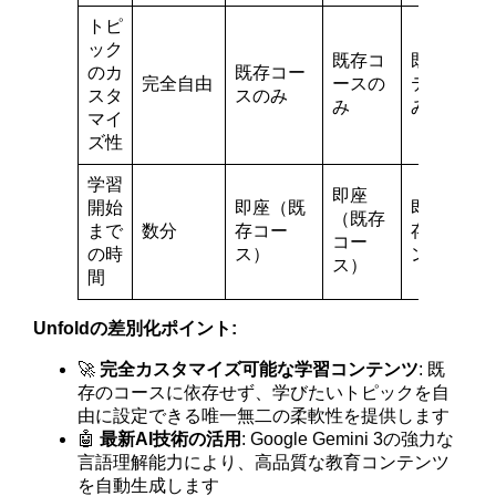
トピ
ック
既存コ
既存コン
のカ
既存コー
完全自由
ースの
テンツの
スタ
スのみ
み
み
マイ
ズ性
学習
即座
開始
即座（既
即座（既
（既存
まで
数分
存コー
存コンテ
コー
の時
ス）
ンツ）
ス）
間
Unfoldの差別化ポイント:
🚀
完全カスタマイズ可能な学習コンテンツ
: 既
存のコースに依存せず、学びたいトピックを自
由に設定できる唯一無二の柔軟性を提供します
🤖
最新AI技術の活用
: Google Gemini 3の強力な
言語理解能力により、高品質な教育コンテンツ
を自動生成します