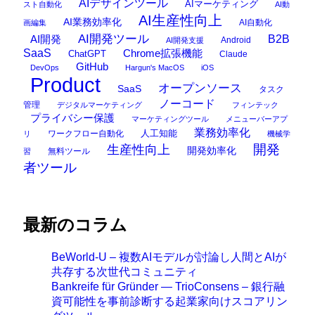
AIデザインツール
AIマーケティング
スト自動化
AI動
AI生産性向上
AI業務効率化
AI自動化
画編集
AI開発ツール
AI開発
B2B
Android
AI開発支援
SaaS
Chrome拡張機能
ChatGPT
Claude
GitHub
DevOps
Hargun's MacOS
iOS
Product
オープンソース
SaaS
タスク
ノーコード
管理
デジタルマーケティング
フィンテック
プライバシー保護
マーケティングツール
メニューバーアプ
業務効率化
ワークフロー自動化
人工知能
リ
機械学
開発
生産性向上
開発効率化
無料ツール
習
者ツール
最新のコラム
BeWorld-U – 複数AIモデルが討論し人間とAIが
共存する次世代コミュニティ
Bankreife für Gründer — TrioConsens – 銀行融
資可能性を事前診断する起業家向けスコアリン