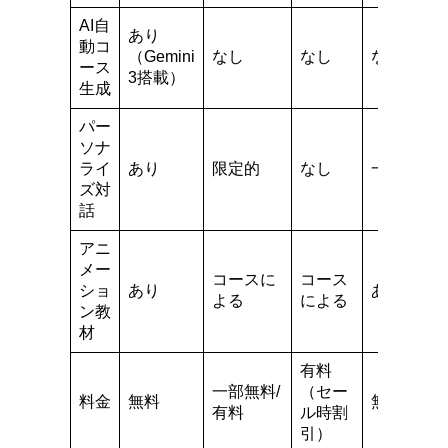
AI自
あり
動コ
（Gemini
なし
なし
なし
ース
3搭載）
生成
パー
ソナ
ライ
あり
限定的
なし
一部あり
ズ対
話
アニ
メー
コースに
コース
ショ
あり
あり
よる
による
ン教
材
有料
一部無料/
（セー
料金
無料
無料
有料
ル時割
引）