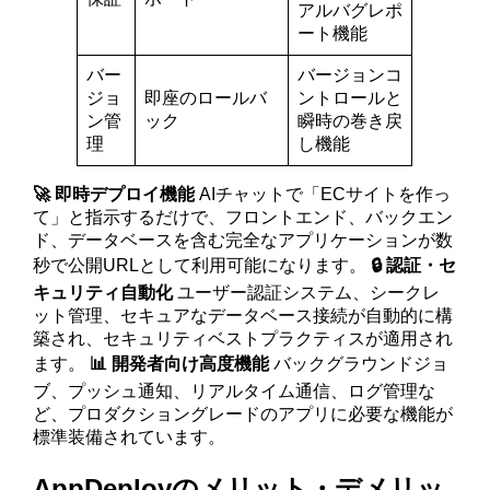
アルバグレポ
ート機能
バー
バージョンコ
ジョ
即座のロールバ
ントロールと
ン管
ック
瞬時の巻き戻
理
し機能
🚀 即時デプロイ機能
AIチャットで「ECサイトを作っ
て」と指示するだけで、フロントエンド、バックエン
ド、データベースを含む完全なアプリケーションが数
秒で公開URLとして利用可能になります。
🔒 認証・セ
キュリティ自動化
ユーザー認証システム、シークレ
ット管理、セキュアなデータベース接続が自動的に構
築され、セキュリティベストプラクティスが適用され
ます。
📊 開発者向け高度機能
バックグラウンドジョ
ブ、プッシュ通知、リアルタイム通信、ログ管理な
ど、プロダクショングレードのアプリに必要な機能が
標準装備されています。
AppDeployのメリット・デメリッ