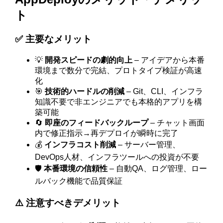
ト
✅ 主要なメリット
💡
開発スピードの劇的向上
– アイデアから本番
環境まで数分で完結、プロトタイプ検証が高速
化
🎯
技術的ハードルの削減
– Git、CLI、インフラ
知識不要で非エンジニアでも本格的アプリを構
築可能
🔄
即座のフィードバックループ
– チャット画面
内で修正指示→再デプロイが瞬時に完了
💰
インフラコスト削減
– サーバー管理、
DevOps人材、インフラツールへの投資が不要
🛡️
本番環境の信頼性
– 自動QA、ログ管理、ロー
ルバック機能で品質保証
⚠️ 注意すべきデメリット