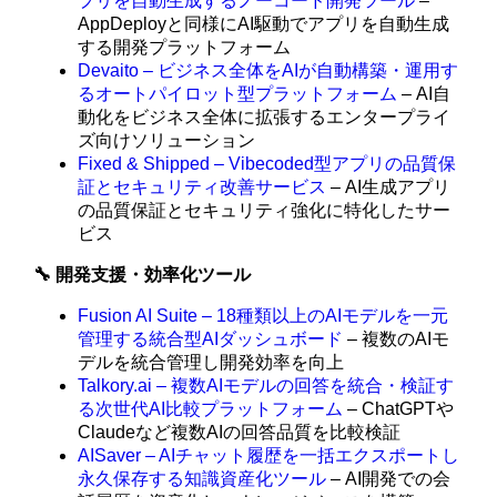
プリを自動生成するノーコード開発ツール
–
AppDeployと同様にAI駆動でアプリを自動生成
する開発プラットフォーム
Devaito – ビジネス全体をAIが自動構築・運用す
るオートパイロット型プラットフォーム
– AI自
動化をビジネス全体に拡張するエンタープライ
ズ向けソリューション
Fixed & Shipped – Vibecoded型アプリの品質保
証とセキュリティ改善サービス
– AI生成アプリ
の品質保証とセキュリティ強化に特化したサー
ビス
🔧 開発支援・効率化ツール
Fusion AI Suite – 18種類以上のAIモデルを一元
管理する統合型AIダッシュボード
– 複数のAIモ
デルを統合管理し開発効率を向上
Talkory.ai – 複数AIモデルの回答を統合・検証す
る次世代AI比較プラットフォーム
– ChatGPTや
Claudeなど複数AIの回答品質を比較検証
AISaver – AIチャット履歴を一括エクスポートし
永久保存する知識資産化ツール
– AI開発での会