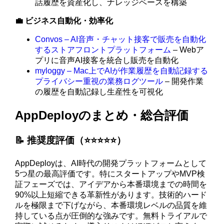
話履歴を資産化し、ナレッジベースを構築
💼 ビジネス自動化・効率化
Convos – AI音声・チャット接客で販売を自動化
するストアフロントプラットフォーム
– Webア
プリに音声AI接客を統合し販売を自動化
myloggy – Mac上でAIが作業履歴を自動記録する
プライバシー重視の業務ログツール
– 開発作業
の履歴を自動記録し生産性を可視化
AppDeployのまとめ・総合評価
📝 推奨度評価（⭐️⭐️⭐️⭐️⭐️）
AppDeployは、AI時代の開発プラットフォームとして
5つ星の最高評価です。特にスタートアップやMVP検
証フェーズでは、アイデアから本番環境までの時間を
90%以上短縮できる革新性があります。技術的ハード
ルを極限まで下げながら、本番環境レベルの品質を維
持している点が圧倒的な強みです。無料トライアルで