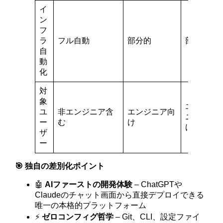
イ
ン
フ
ラ
フル自動
部分的
部分的
自
動
化
対
象
エンジ
ユ
非エンジニア含
エンジニア向
ニア向
ー
む
け
け
ザ
ー
🎯 独自の差別化ポイント
🤖
AIファーストの開発体験
– ChatGPTや
Claudeのチャット画面から直接デプロイできる
唯一の本格的プラットフォーム
⚡
ゼロコンフィグ哲学
– Git、CLI、設定ファイ