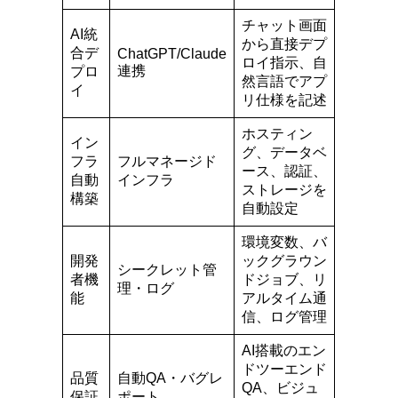
チャット画面
AI統
から直接デプ
合デ
ChatGPT/Claude
ロイ指示、自
連携
プロ
然言語でアプ
イ
リ仕様を記述
ホスティン
イン
グ、データベ
フラ
フルマネージド
ース、認証、
自動
インフラ
ストレージを
構築
自動設定
環境変数、バ
開発
ックグラウン
シークレット管
者機
ドジョブ、リ
理・ログ
能
アルタイム通
信、ログ管理
AI搭載のエン
ドツーエンド
品質
自動QA・バグレ
QA、ビジュ
保証
ポート