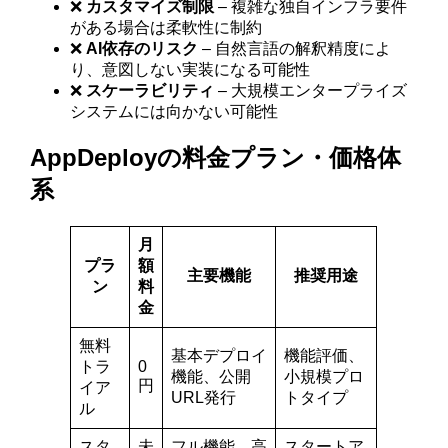
❌
カスタマイズ制限
– 複雑な独自インフラ要件
がある場合は柔軟性に制約
❌
AI依存のリスク
– 自然言語の解釈精度によ
り、意図しない実装になる可能性
❌
スケーラビリティ
– 大規模エンタープライズ
システムには向かない可能性
AppDeployの料金プラン・価格体
系
月
プラ
額
主要機能
推奨用途
ン
料
金
無料
基本デプロイ
機能評価、
トラ
0
機能、公開
小規模プロ
円
イア
URL発行
トタイプ
ル
スタ
未
フル機能、高
スタートア