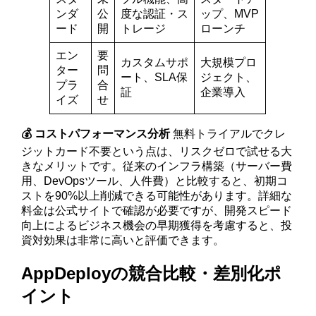
ンダ
公
度な認証・ス
ップ、MVP
ード
開
トレージ
ローンチ
エン
要
カスタムサポ
大規模プロ
ター
問
ート、SLA保
ジェクト、
プラ
合
証
企業導入
イズ
せ
💰 コストパフォーマンス分析
無料トライアルでクレ
ジットカード不要という点は、リスクゼロで試せる大
きなメリットです。従来のインフラ構築（サーバー費
用、DevOpsツール、人件費）と比較すると、初期コ
ストを90%以上削減できる可能性があります。詳細な
料金は公式サイトで確認が必要ですが、開発スピード
向上によるビジネス機会の早期獲得を考慮すると、投
資対効果は非常に高いと評価できます。
AppDeployの競合比較・差別化ポ
イント