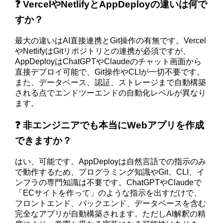
❓ VercelやNetlifyとAppDeployの違いは何で
すか？
最大の違いはAI直接連携とGit操作の有無です。Vercel
やNetlifyはGitリポジトリとの連携が必須ですが、
AppDeployはChatGPTやClaudeのチャット画面から
直接デプロイ可能で、Git操作やCLIが一切不要です。
また、データベース、認証、ストレージまで自動構築
される点でエンドツーエンドの自動化レベルが異なり
ます。
❓ 非エンジニアでも本当にWebアプリを作成
できますか？
はい、可能です。AppDeployは自然言語での指示のみ
で動作するため、プログラミング知識やGit、CLI、イ
ンフラの専門知識は不要です。ChatGPTやClaudeで
「ECサイトを作って」のような指示を出すだけで、
フロントエンド、バックエンド、データベースを含む
完全なアプリが自動構築されます。ただしAI解釈の精