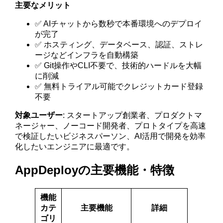
主要なメリット
✅ AIチャットから数秒で本番環境へのデプロイ
が完了
✅ ホスティング、データベース、認証、ストレ
ージなどインフラを自動構築
✅ Git操作やCLI不要で、技術的ハードルを大幅
に削減
✅ 無料トライアル可能でクレジットカード登録
不要
対象ユーザー
: スタートアップ創業者、プロダクトマ
ネージャー、ノーコード開発者、プロトタイプを高速
で検証したいビジネスパーソン、AI活用で開発を効率
化したいエンジニアに最適です。
AppDeployの主要機能・特徴
機能
カテ
主要機能
詳細
ゴリ