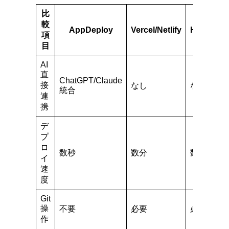
比
較
AppDeploy
Vercel/Netlify
Heroku
項
目
AI
直
ChatGPT/Claude
接
なし
なし
統合
連
携
デ
プ
ロ
数秒
数分
数分
イ
速
度
Git
操
不要
必要
必要
作