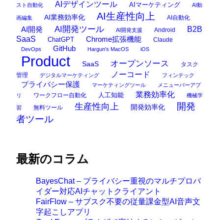
AIデザインツール
AIマーケティング
スト自動化
AI動
AI生産性向上
AI業務効率化
AI自動化
画編集
AI開発ツール
AI開発
B2B
Android
AI開発支援
SaaS
Chrome拡張機能
ChatGPT
Claude
GitHub
DevOps
Hargun's MacOS
iOS
Product
オープンソース
SaaS
タスク
ノーコード
管理
デジタルマーケティング
フィンテック
プライバシー保護
マーケティングツール
メニューバーアプ
業務効率化
ワークフロー自動化
人工知能
リ
機械学
開発
生産性向上
開発効率化
無料ツール
習
者ツール
最新のコラム
BayesChat – プライバシー重視のマルチプロバ
イダー対応AIチャットクライアント
FairFlow – サブスク不要の従量課金型AI音声文
字起こしアプリ