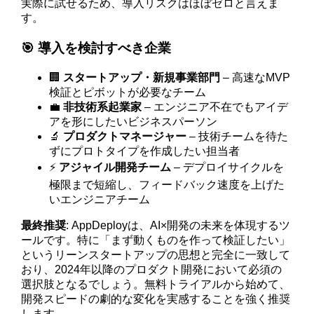
実際に試せるため、導入リスクはほぼゼロと言えま
す。
🎯 導入を検討すべき企業
🏢
スタートアップ・新規事業部門
– 高速なMVP
検証とピボットが必要なチーム
💼
非技術系起業家
– エンジニア不在でもアイデ
アを形にしたいビジネスパーソン
🔬
プロダクトマネージャー
– 技術チームを待た
ずにプロトタイプを作成したい担当者
⚡
アジャイル開発チーム
– デプロイサイクルを
極限まで短縮し、フィードバック速度を上げた
いエンジニアチーム
最終推奨
: AppDeployは、AI×開発の未来を体現するツ
ールです。特に「まず動くものを作って検証したい」
というリーンスタートアップの思想と完全に一致して
おり、2024年以降のプロダクト開発において必須の
選択肢となるでしょう。無料トライアルから始めて、
開発スピードの劇的な変化を実感することを強く推奨
します。