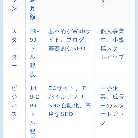
ラ
定
ザー
ン
月
額
ス
49-
基本的なWebサ
個人事業
タ
99
イト、ブログ、
主、小規
ー
ド
基礎的なSEO
模スター
タ
ル
トアップ
ー
程
度
ビ
14
ECサイト、モ
中小企
ジ
9-2
バイルアプリ、
業、成長
ネ
99
SNS自動化、高
中のスタ
ス
ド
度なSEO
ートアッ
ル
プ
程