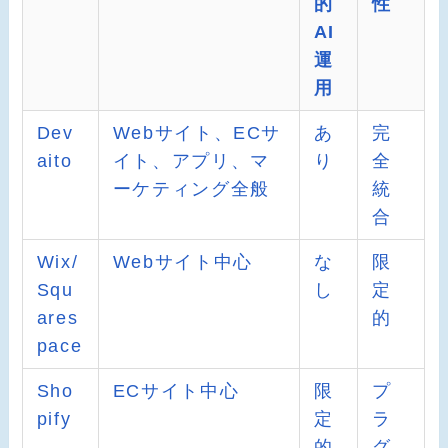
的
性
AI
運
用
Dev
Webサイト、ECサ
あ
完
aito
イト、アプリ、マ
り
全
ーケティング全般
統
合
Wix/
Webサイト中心
な
限
Squ
し
定
ares
的
pace
Sho
ECサイト中心
限
プ
pify
定
ラ
的
グ