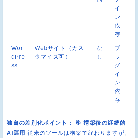
イ
ン
依
存
Wor
Webサイト（カス
な
プ
dPre
タマイズ可）
し
ラ
ss
グ
イ
ン
依
存
独自の差別化ポイント：
🎯 構築後の継続的
AI運用
従来のツールは構築で終わりますが、