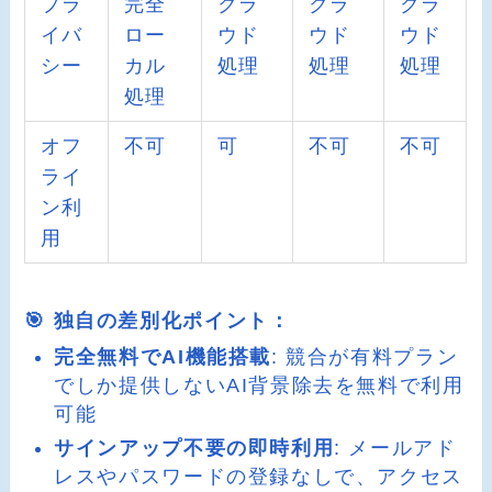
プラ
完全
クラ
クラ
クラ
イバ
ロー
ウド
ウド
ウド
シー
カル
処理
処理
処理
処理
オフ
不可
可
不可
不可
ライ
ン利
用
🎯 独自の差別化ポイント：
完全無料でAI機能搭載
: 競合が有料プラン
でしか提供しないAI背景除去を無料で利用
可能
サインアップ不要の即時利用
: メールアド
レスやパスワードの登録なしで、アクセス