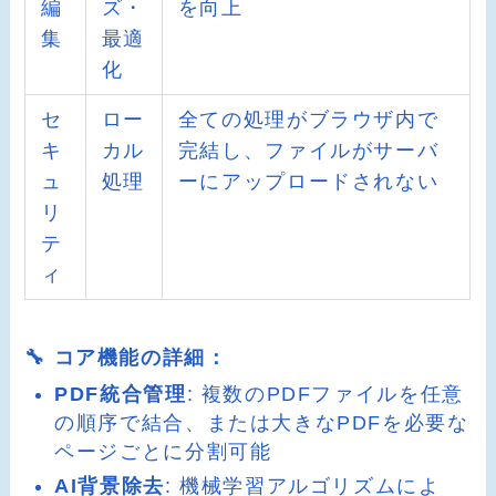
編
ズ・
を向上
集
最適
化
セ
ロー
全ての処理がブラウザ内で
キ
カル
完結し、ファイルがサーバ
ュ
処理
ーにアップロードされない
リ
テ
ィ
🔧 コア機能の詳細：
PDF統合管理
: 複数のPDFファイルを任意
の順序で結合、または大きなPDFを必要な
ページごとに分割可能
AI背景除去
: 機械学習アルゴリズムによ