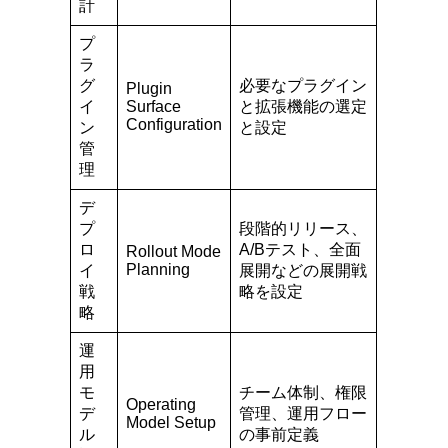
計
プ
ラ
グ
必要なプラグイン
Plugin
イ
Surface
と拡張機能の選定
Configuration
ン
と設定
管
理
デ
プ
段階的リリース、
ロ
A/Bテスト、全面
Rollout Mode
Planning
イ
展開などの展開戦
戦
略を設定
略
運
用
モ
チーム体制、権限
Operating
デ
管理、運用フロー
Model Setup
ル
の事前定義