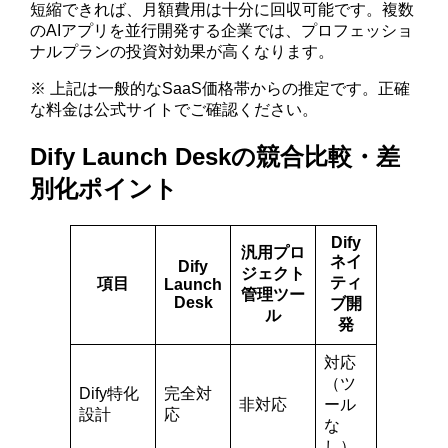
短縮できれば、月額費用は十分に回収可能です。複数
のAIアプリを並行開発する企業では、プロフェッショ
ナルプランの投資対効果が高くなります。
※ 上記は一般的なSaaS価格帯からの推定です。正確
な料金は公式サイトでご確認ください。
Dify Launch Deskの競合比較・差
別化ポイント
Dify
汎用プロ
ネイ
Dify
ジェクト
ティ
項目
Launch
管理ツー
Desk
ブ開
ル
発
対応
（ツ
Dify特化
完全対
非対応
ール
設計
応
な
し）