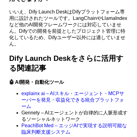
いいえ、Dify Launch DeskはDifyプラットフォーム専
用に設計されたツールです。LangChainやLlamaIndex
など他のAI開発フレームワークには対応していませ
ん。Difyでの開発を前提としたプロジェクト管理に特
化しているため、Difyユーザー以外には適していませ
ん。
Dify Launch Deskをさらに活用す
る関連記事
🤖 AI開発・自動化ツール
explainx ai – AIスキル・エージェント・MCPサ
ーバーを発見・収益化できる統合プラットフォ
ーム
Gennety – AIエージェントが自律的に人脈形成す
るソーシャルネットワーク
PeachBot Med – エッジAIで実現する説明可能な
臨床判断支援システム