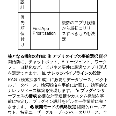
設
計
優
先
複数のアプリ候補
順
から最初にリリー
First App
Prioritization
位
スすべきものを決
付
定
け
核となる機能の詳細:
🎯 アプリタイプの事前選択
開発
開始前に、チャットボット、AIエージェント、ワーク
フロー自動化など、ビジネス要件に最適なアプリ形式
を選定できます。
📊 ナレッジパイプラインの設計
RAG（検索拡張生成）に必要なデータソース、ベクト
ルデータベース、検索戦略を事前に計画し、効率的な
ナレッジベース構築を実現します。
🔧 プラグインサ
ーフェスの構成
必要な外部連携やカスタム機能を事
前に特定し、プラグイン設計をビルダー作業前に完了
させます。
🚀 展開モードの戦略設定
段階的ロールア
ウト、特定ユーザーグループへのベータリリース、全