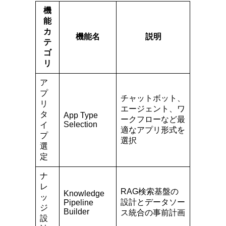
機
能
カ
機能名
説明
テ
ゴ
リ
ア
プ
チャットボット、
リ
エージェント、ワ
タ
App Type
ークフローなど最
Selection
イ
適なアプリ形式を
プ
選択
選
定
ナ
レ
RAG検索基盤の
Knowledge
ッ
設計とデータソー
Pipeline
ジ
Builder
ス統合の事前計画
設