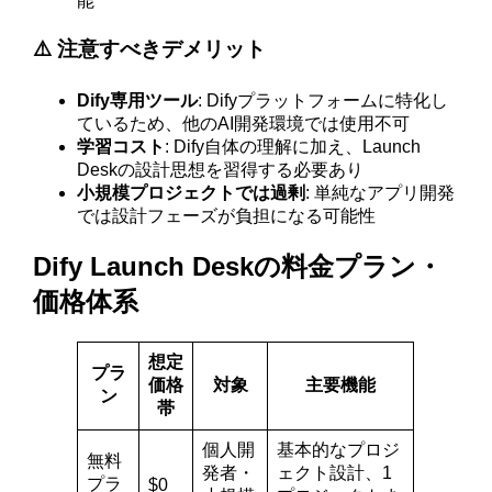
能
⚠️ 注意すべきデメリット
Dify専用ツール
: Difyプラットフォームに特化し
ているため、他のAI開発環境では使用不可
学習コスト
: Dify自体の理解に加え、Launch
Deskの設計思想を習得する必要あり
小規模プロジェクトでは過剰
: 単純なアプリ開発
では設計フェーズが負担になる可能性
Dify Launch Deskの料金プラン・
価格体系
想定
プラ
価格
対象
主要機能
ン
帯
個人開
基本的なプロジ
無料
発者・
ェクト設計、1
プラ
$0