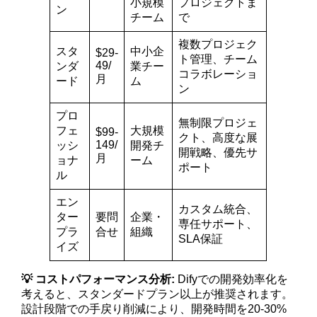
小規模
プロジェクトま
ン
チーム
で
複数プロジェク
スタ
中小企
$29-
ト管理、チーム
49/
ンダ
業チー
コラボレーショ
月
ード
ム
ン
プロ
無制限プロジェ
フェ
大規模
$99-
クト、高度な展
149/
ッシ
開発チ
開戦略、優先サ
月
ョナ
ーム
ポート
ル
エン
カスタム統合、
ター
要問
企業・
専任サポート、
プラ
合せ
組織
SLA保証
イズ
💡 コストパフォーマンス分析:
Difyでの開発効率化を
考えると、スタンダードプラン以上が推奨されます。
設計段階での手戻り削減により、開発時間を20-30%