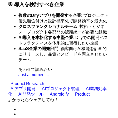
🎯 導入を検討すべき企業
複数のDifyアプリを開発する企業
: プロジェクト
優先順位付けと設計標準化で開発効率を最大化
クロスファンクショナルチーム
: 技術・ビジネ
ス・プロダクト各部門の認識統一が必要な組織
AI導入を本格化する中堅企業
: Difyでの開発ベス
トプラクティスを体系的に習得したい企業
SaaS企業の開発部門
: 顧客向けAI機能を計画的
にリリースし、品質とスピードを両立させたい
チーム
あわせて読みたい
Just a moment...
Product Research
AIアプリ開発
AIプロジェクト管理
AI業務効率
化
AI開発ツール
Androidify
Product
よかったらシェアしてね！