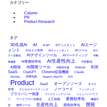
カテゴリー
Column
PR
Product Research
タグ
AI
3D生成AI
AIエージ
AIアシスタント
AI API
ェント
AIタスク管理
AIツール
AIチャットボット
AIテ
AIデザインツール
AIマーケティング
スト自動化
AI動
AI生産性向上
AI業務効率化
AI自動化
画編集
AI開発ツール
AI開発
B2B
Android
AI開発支援
SaaS
Chrome拡張機能
ChatGPT
Claude
GitHub
DevOps
Hargun's MacOS
iOS
Product
オープンソース
SaaS
タスク
ノーコード
管理
デジタルマーケティング
フィンテック
プライバシー保護
マーケティングツール
メニューバーアプ
業務効率化
ワークフロー自動化
人工知能
リ
機械学
開発
生産性向上
開発効率化
無料ツール
習