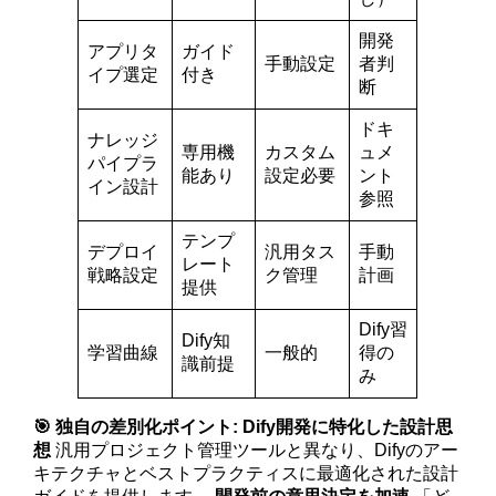
開発
アプリタ
ガイド
手動設定
者判
イプ選定
付き
断
ドキ
ナレッジ
専用機
カスタム
ュメ
パイプラ
能あり
設定必要
ント
イン設計
参照
テンプ
デプロイ
汎用タス
手動
レート
戦略設定
ク管理
計画
提供
Dify習
Dify知
学習曲線
一般的
得の
識前提
み
🎯 独自の差別化ポイント:
Dify開発に特化した設計思
想
汎用プロジェクト管理ツールと異なり、Difyのアー
キテクチャとベストプラクティスに最適化された設計