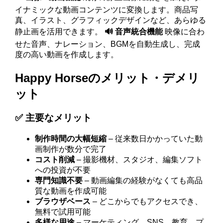
イナミックな動画コンテンツに変換します。商品写
真、イラスト、グラフィックデザインなど、あらゆる
静止画を活用できます。
🔊 音声統合機能
映像に合わ
せた音声、ナレーション、BGMを自動生成し、完成
度の高い動画を作成します。
Happy Horseのメリット・デメリ
ット
✅ 主要なメリット
制作時間の大幅短縮
– 従来数日かかっていた動
画制作が数分で完了
コスト削減
– 撮影機材、スタジオ、編集ソフト
への投資が不要
専門知識不要
– 動画編集の経験がなくても高品
質な動画を作成可能
ブラウザベース
– どこからでもアクセスでき、
無料で試用可能
多様な用途
– マーケティング、SNS、教育、プ