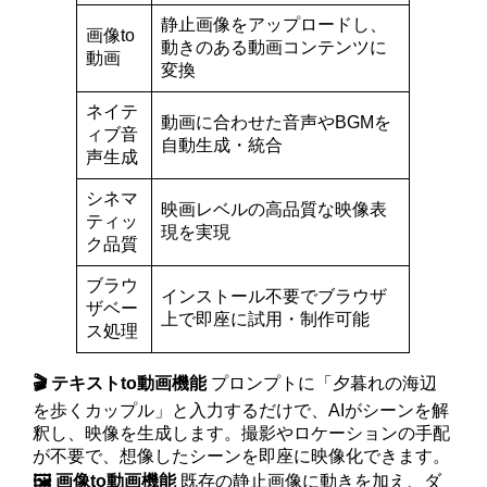
静止画像をアップロードし、
画像to
動きのある動画コンテンツに
動画
変換
ネイテ
動画に合わせた音声やBGMを
ィブ音
自動生成・統合
声生成
シネマ
映画レベルの高品質な映像表
ティッ
現を実現
ク品質
ブラウ
インストール不要でブラウザ
ザベー
上で即座に試用・制作可能
ス処理
🎬 テキストto動画機能
プロンプトに「夕暮れの海辺
を歩くカップル」と入力するだけで、AIがシーンを解
釈し、映像を生成します。撮影やロケーションの手配
が不要で、想像したシーンを即座に映像化できます。
🖼️ 画像to動画機能
既存の静止画像に動きを加え、ダ