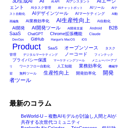
AI
3D生成AI
AIエージ
AIアシスタント
AI API
ェント
AIタスク管理
AIツール
AIチャットボット
AIテ
AIデザインツール
AIマーケティング
スト自動化
AI動
AI生産性向上
AI業務効率化
AI自動化
画編集
AI開発ツール
AI開発
B2B
Android
AI開発支援
SaaS
Chrome拡張機能
ChatGPT
Claude
GitHub
DevOps
Hargun's MacOS
iOS
Product
オープンソース
SaaS
タスク
ノーコード
管理
デジタルマーケティング
フィンテック
プライバシー保護
マーケティングツール
メニューバーアプ
業務効率化
ワークフロー自動化
人工知能
リ
機械学
開発
生産性向上
開発効率化
無料ツール
習
者ツール
最新のコラム
BeWorld-U – 複数AIモデルが討論し人間とAIが
共存する次世代コミュニティ