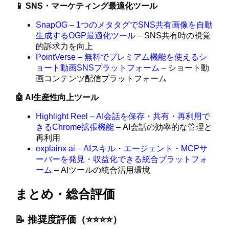
📱 SNS・マーケティング最適化ツール
SnapOG – 1つのメタタグでSNS共有画像を自動
生成するOGP最適化ツール
– SNS共有時の視覚
的訴求力を向上
PointVerse – 無料でプレミアム機能を使えるシ
ョート動画SNSプラットフォーム
– ショート動
画コンテンツ配信プラットフォーム
🤖 AI生産性向上ツール
Highlight Reel – AI会話を保存・共有・再利用で
きるChrome拡張機能
– AI会話の効率的な管理と
再利用
explainx ai – AIスキル・エージェント・MCPサ
ーバーを発見・収益化できる統合プラットフォ
ーム
– AIツールの統合活用環境
まとめ・総合評価
📝 推奨度評価（⭐️⭐️⭐️⭐️）