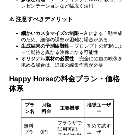
レゼンテーションなど幅広く活用
⚠️ 注意すべきデメリット
細かいカスタマイズの制限
– AIによる自動生成
のため、細部の調整が困難な場合がある
生成結果の予測困難性
– プロンプトの解釈によ
って期待と異なる映像になる可能性
オリジナル素材の必要性
– 完全に独自の映像を
求める場合は、追加の編集作業が必要
Happy Horseの料金プラン・価格
体系
プラ
月額
推奨ユーザ
主要機能
ン名
料金
ー
ブラウザで
無料
初めて試す
試用可能、
プラ
0円
ユーザー、