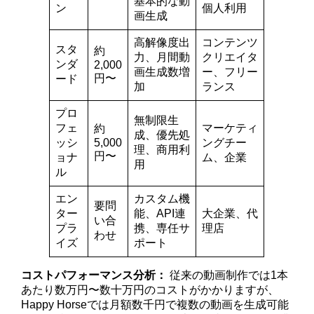
基本的な動
ン
個人利用
画生成
高解像度出
コンテンツ
スタ
約
力、月間動
クリエイタ
ンダ
2,000
画生成数増
ー、フリー
円〜
ード
加
ランス
プロ
無制限生
フェ
マーケティ
約
成、優先処
ッシ
5,000
ングチー
理、商用利
円〜
ョナ
ム、企業
用
ル
エン
カスタム機
要問
ター
能、API連
大企業、代
い合
プラ
携、専任サ
理店
わせ
イズ
ポート
コストパフォーマンス分析：
従来の動画制作では1本
あたり数万円〜数十万円のコストがかかりますが、
Happy Horseでは月額数千円で複数の動画を生成可能