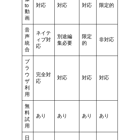
対応
対応
対応
限定的
to
動
画
音
ネイテ
声
別途編
限定
ィブ対
非対応
統
集必要
的
応
合
ブ
ラ
ウ
完全対
対応
対応
対応
ザ
応
利
用
無
料
あり
あり
あり
あり
試
用
日