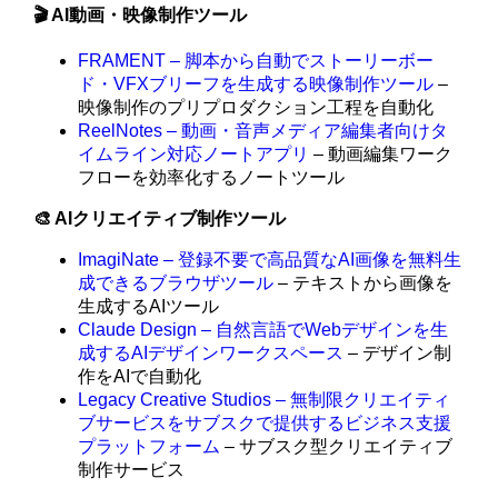
🎬 AI動画・映像制作ツール
FRAMENT – 脚本から自動でストーリーボー
ド・VFXブリーフを生成する映像制作ツール
–
映像制作のプリプロダクション工程を自動化
ReelNotes – 動画・音声メディア編集者向けタ
イムライン対応ノートアプリ
– 動画編集ワーク
フローを効率化するノートツール
🎨 AIクリエイティブ制作ツール
ImagiNate – 登録不要で高品質なAI画像を無料生
成できるブラウザツール
– テキストから画像を
生成するAIツール
Claude Design – 自然言語でWebデザインを生
成するAIデザインワークスペース
– デザイン制
作をAIで自動化
Legacy Creative Studios – 無制限クリエイティ
ブサービスをサブスクで提供するビジネス支援
プラットフォーム
– サブスク型クリエイティブ
制作サービス