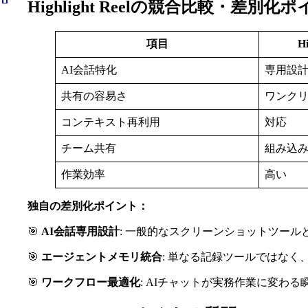
Highlight Reelの競合比較・差別化
項目
Hi
AI会話特化
専用設
共有の容易さ
ワンク
コンテキスト再利用
対応
チーム共有
組み込
作業効率
高い
独自の差別化ポイント：
🎯
AI会話専用設計
: 一般的なスクリーンショットツール
🎯
エージェントメモリ統合
: 単なる記録ツールではなく
🎯
ワークフロー最適化
: AIチャットが実務作業に変わ