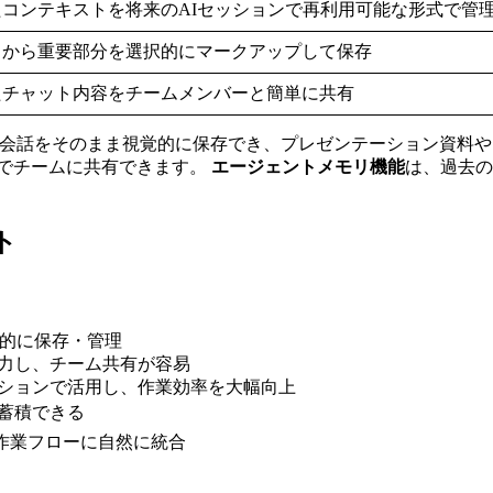
たコンテキストを将来のAIセッションで再利用可能な形式で管
中から重要部分を選択的にマークアップして保存
たチャット内容をチームメンバーと簡単に共有
の会話をそのまま視覚的に保存でき、プレゼンテーション資料
ckでチームに共有できます。
エージェントメモリ機能
は、過去の
ト
系的に保存・管理
出力し、チーム共有が容易
セッションで活用し、作業効率を大幅向上
を蓄積できる
存の作業フローに自然に統合