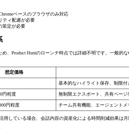
、Chromeベースのブラウザのみ対応
ュリティ配慮が必要
の策定が必要
系
Product Huntのローンチ時点では詳細不明です。一般的
想定価格
基本的なハイライト保存、制限付
000円程度
無制限エクスポート、共有ページ
,000円程度
チーム共有機能、エージェントメ
務活用している場合、会話内容の資産化による時間削減効果は