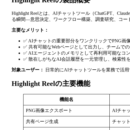
Highlight Reelの製品概要
Highlight Reelとは、AIチャットツール（ChatG
る瞬間—意思決定、ワークフロー構築、調査研究、コー
主要なメリット：
✅ AIチャットの重要部分をワンクリックでPNG画
✅ 共有可能なWebページとして出力し、チームで
✅ AIエージェントのメモリとして再利用可能なコ
✅ 散在しがちなAI会話履歴を一元管理し、検索性
対象ユーザー：
日常的にAIチャットツールを業務で活
Highlight Reelの主要機能
機能名
PNG画像エクスポート
AIチャ
共有ページ生成
チャット