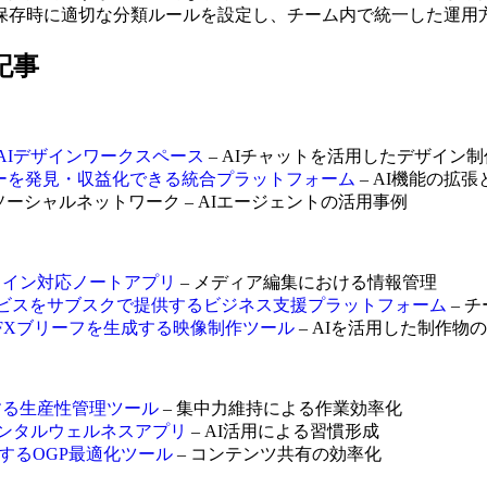
保存時に適切な分類ルールを設定し、チーム内で統一した運用
連記事
成するAIデザインワークスペース
– AIチャットを活用したデザイン
CPサーバーを発見・収益化できる統合プラットフォーム
– AI機能の拡
するソーシャルネットワーク – AIエージェントの活用事例
イムライン対応ノートアプリ
– メディア編集における情報管理
リエイティブサービスをサブスクで提供するビジネス支援プラットフォーム
– 
・VFXブリーフを生成する映像制作ツール
– AIを活用した制作物
強制する生産性管理ツール
– 集中力維持による作業効率化
&メンタルウェルネスアプリ
– AI活用による習慣形成
生成するOGP最適化ツール
– コンテンツ共有の効率化