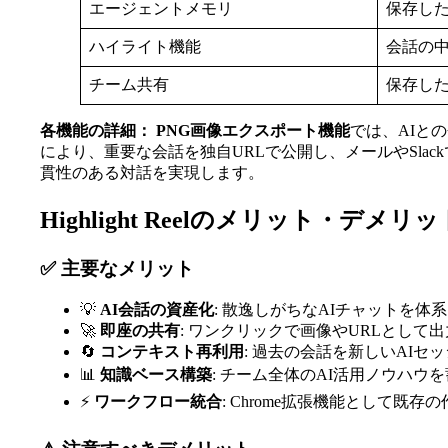
エージェントメモリ
保存し
ハイライト機能
会話の
チーム共有
保存し
各機能の詳細：
PNG画像エクスポート機能
では、AIと
により、重要な会話を独自URLで公開し、メールやSla
貫性のある対話を実現します。
Highlight Reelのメリット・デメリッ
✅ 主要なメリット
💡
AI会話の資産化
: 散逸しがちなAIチャットを体
🚀
即座の共有
: ワンクリックで画像やURLとして
🔄
コンテキスト再利用
: 過去の会話を新しいAI
📊
知識ベース構築
: チーム全体のAI活用ノウハウ
⚡
ワークフロー統合
: Chrome拡張機能として既