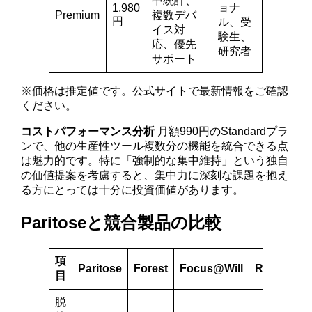
中統計、
ョナ
1,980
Premium
複数デバ
円
ル、受
イス対
験生、
応、優先
研究者
サポート
※価格は推定値です。公式サイトで最新情報をご確認
ください。
コストパフォーマンス分析
月額990円のStandardプラ
ンで、他の生産性ツール複数分の機能を統合できる点
は魅力的です。特に「強制的な集中維持」という独自
の価値提案を考慮すると、集中力に深刻な課題を抱え
る方にとっては十分に投資価値があります。
Paritoseと競合製品の比較
項
Paritose
Forest
Focus@Will
RescueTi
目
脱