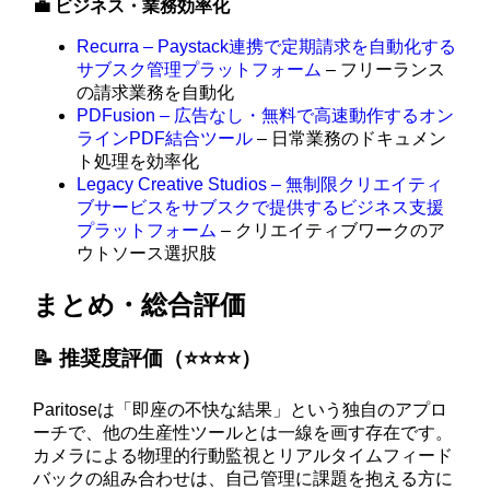
💼 ビジネス・業務効率化
Recurra – Paystack連携で定期請求を自動化する
サブスク管理プラットフォーム
– フリーランス
の請求業務を自動化
PDFusion – 広告なし・無料で高速動作するオン
ラインPDF結合ツール
– 日常業務のドキュメン
ト処理を効率化
Legacy Creative Studios – 無制限クリエイティ
ブサービスをサブスクで提供するビジネス支援
プラットフォーム
– クリエイティブワークのア
ウトソース選択肢
まとめ・総合評価
📝 推奨度評価（⭐️⭐️⭐️⭐️）
Paritoseは「即座の不快な結果」という独自のアプロ
ーチで、他の生産性ツールとは一線を画す存在です。
カメラによる物理的行動監視とリアルタイムフィード
バックの組み合わせは、自己管理に課題を抱える方に