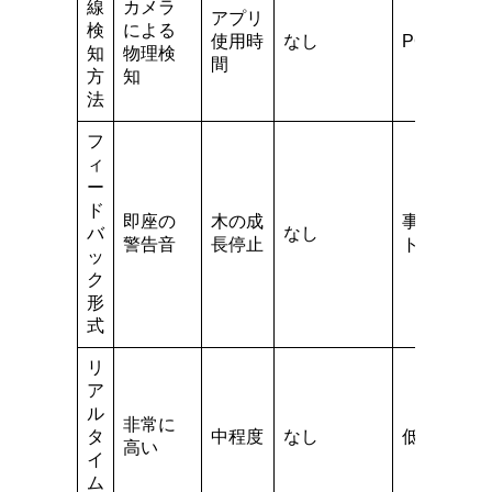
線
カメラ
アプリ
検
による
使用時
なし
PC使用状
知
物理検
間
方
知
法
フ
ィ
ー
ド
即座の
木の成
事後レポー
バ
なし
警告音
長停止
ト
ッ
ク
形
式
リ
ア
ル
非常に
タ
中程度
なし
低い
高い
イ
ム