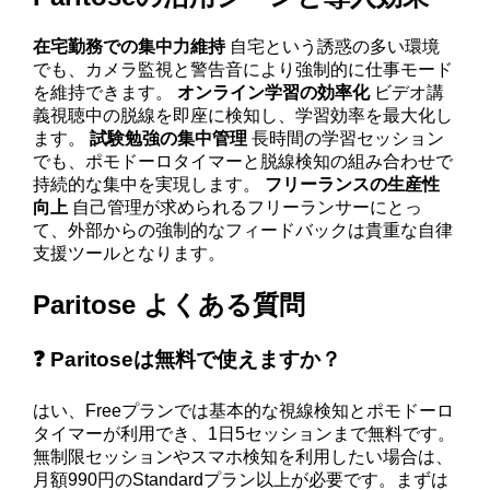
在宅勤務での集中力維持
自宅という誘惑の多い環境
でも、カメラ監視と警告音により強制的に仕事モード
を維持できます。
オンライン学習の効率化
ビデオ講
義視聴中の脱線を即座に検知し、学習効率を最大化し
ます。
試験勉強の集中管理
長時間の学習セッション
でも、ポモドーロタイマーと脱線検知の組み合わせで
持続的な集中を実現します。
フリーランスの生産性
向上
自己管理が求められるフリーランサーにとっ
て、外部からの強制的なフィードバックは貴重な自律
支援ツールとなります。
Paritose よくある質問
❓ Paritoseは無料で使えますか？
はい、Freeプランでは基本的な視線検知とポモドーロ
タイマーが利用でき、1日5セッションまで無料です。
無制限セッションやスマホ検知を利用したい場合は、
月額990円のStandardプラン以上が必要です。まずは