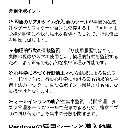
差別化ポイント
🎯
即座のリアルタイム介入
他のツールが事後的な統
計やゲーミフィケーションに依存する中、Paritoseは
脱線の瞬間に不快な結果を提供することで、行動修正
を即座に促します。
🎯
物理的行動の直接監視
アプリ使用履歴ではなく、
実際の視線やスマホ使用という物理的行動を監視する
ため、より正確で包括的な集中管理が可能です。
🎯
心理学に基づく行動矯正
不快な結果による負のフ
ィードバックは、行動心理学における最も効果的な学
習手法の一つです。単なるポイント減算よりも強力な
動機付けとなります。
🎯
オールインワンの統合性
集中監視、時間管理、タ
スク管理を一つのツールで完結できるため、複数アプ
リの切り替えによる集中の分散を防ぎます。
Paritoseの活用シーンと導入効果