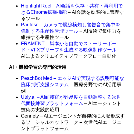
Highlight Reel – AI会話を保存・共有・再利用で
きるChrome拡張機能
– AI会話を効率的に管理す
るツール
Paritose – カメラで脱線検知し警告音で集中を
強制する生産性管理ツール
– AI技術で集中力を
維持する生産性ツール
FRAMENT – 脚本から自動でストーリーボー
ド・VFXブリーフを生成する映像制作ツール
–
AIによるクリエイティブワークフロー自動化
AI・機械学習の専門的活用
PeachBot Med – エッジAIで実現する説明可能な
臨床判断支援システム
– 医療分野でのAI活用事
例
Utrly.ai – AI面接官が難易度を自動調整する次世
代面接練習プラットフォーム
– AIエージェント
技術の実践的応用
Gennety – AIエージェントが自律的に人脈形成す
るソーシャルネットワーク – 次世代AIエージェ
ントプラットフォーム