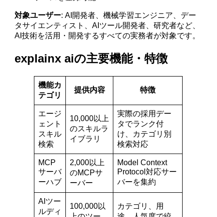
対象ユーザー
: AI開発者、機械学習エンジニア、デー
タサイエンティスト、AIツール開発者、研究者など、
AI技術を活用・開発するすべての実務者が対象です。
explainx aiの主要機能・特徴
機能カ
提供内容
特徴
テゴリ
エージ
実際の採用デー
10,000以上
ェント
タでランク付
のスキルラ
スキル
け、カテゴリ別
イブラリ
検索
検索対応
MCP
2,000以上
Model Context
サーバ
Protocol対応サー
のMCPサ
ーハブ
バーを集約
ーバー
AIツー
100,000以
カテゴリ、用
ルディ
上のツー
途、人気度で絞