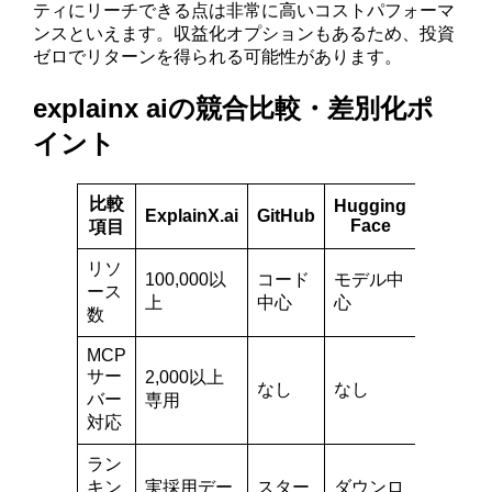
ティにリーチできる点は非常に高いコストパフォーマ
ンスといえます。収益化オプションもあるため、投資
ゼロでリターンを得られる可能性があります。
explainx aiの競合比較・差別化ポ
イント
比較
Hugging
Produc
ExplainX.ai
GitHub
Face
Hunt
項目
リソ
100,000以
コード
モデル中
全般的
ース
上
中心
心
な製品
数
MCP
サー
2,000以上
なし
なし
なし
バー
専用
対応
ラン
キン
実採用デー
スター
ダウンロ
アップ