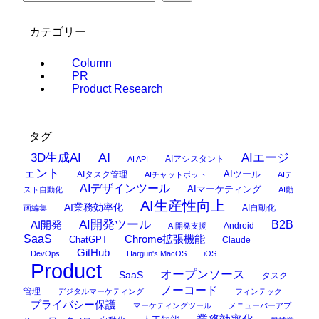
カテゴリー
Column
PR
Product Research
タグ
AI
3D生成AI
AIエージ
AIアシスタント
AI API
ェント
AIタスク管理
AIツール
AIチャットボット
AIテ
AIデザインツール
AIマーケティング
スト自動化
AI動
AI生産性向上
AI業務効率化
AI自動化
画編集
AI開発ツール
AI開発
B2B
Android
AI開発支援
SaaS
Chrome拡張機能
ChatGPT
Claude
GitHub
DevOps
Hargun's MacOS
iOS
Product
オープンソース
SaaS
タスク
ノーコード
管理
デジタルマーケティング
フィンテック
プライバシー保護
マーケティングツール
メニューバーアプ