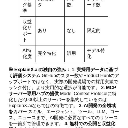
グ基
タ
数
ード数
ボート
準
収益
化サ
あり
なし
限定的
なし
ポー
ト
AI特
モデル特
完全特化
汎用
汎用
化度
化
🎯 ExplainX.aiの独自の強み：
1. 実採用データに基づ
く評価システム
GitHubのスター数やProduct Huntのア
ップボートではなく、実際の開発現場での採用実績で
ランク付け。より実用的な選択が可能です。
2. MCP
サーバー専用ハブの提供
Model Context Protocolに特
化した2,000以上のサーバーを集約しているのは、
ExplainX.aiならではの特徴です。
3. AI開発の全領域
をカバー
スキル、エージェント、ツール、LLM、コー
ス、ニュースまで、AI開発に必要なすべてのリソース
を一箇所で管理できます。
4. 無料での公開と収益化