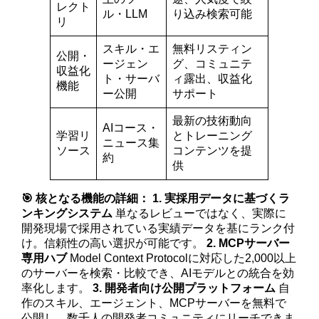
レクト
ル・LLM
り込み検索可能
リ
スキル・エ
無料リスティン
公開・
ージェン
グ、コミュニテ
収益化
ト・サーバ
ィ露出、収益化
機能
ー公開
サポート
最新の技術動向
AIコース・
学習リ
とトレーニング
ニュース集
ソース
コンテンツを提
約
供
🎯 核となる機能の詳細：
1. 実採用データに基づくラ
ンキングシステム
単なるレビューではなく、実際に
開発現場で採用されている実績データを基にランク付
け。信頼性の高い選択が可能です。
2. MCPサーバー
専用ハブ
Model Context Protocolに対応した2,000以上
のサーバーを検索・比較でき、AIモデルとの統合を効
率化します。
3. 開発者向け公開プラットフォーム
自
作のスキル、エージェント、MCPサーバーを無料で
公開し、数千人の開発者コミュニティにリーチできま