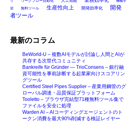
業務効率化
ワークフロー自動化
人工知能
リ
機械学
開発
生産性向上
開発効率化
無料ツール
習
者ツール
最新のコラム
BeWorld-U – 複数AIモデルが討論し人間とAIが
共存する次世代コミュニティ
Bankreife für Gründer — TrioConsens – 銀行融
資可能性を事前診断する起業家向けスコアリン
グツール
Certified Steel Pipes Supplier – 産業用鋼管のグ
ローバル調達・品質保証プラットフォーム
Tooletto – ブラウザ完結型71種無料ツール集で
ファイルを安全に処理
Warden AI – AIコーディングエージェントのト
ークン消費を最大90%削減する検証レイヤー