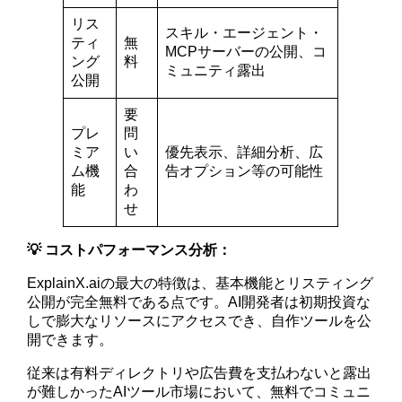
リス
スキル・エージェント・
ティ
無
MCPサーバーの公開、コ
ング
料
ミュニティ露出
公開
要
プレ
問
ミア
い
優先表示、詳細分析、広
ム機
合
告オプション等の可能性
能
わ
せ
💡 コストパフォーマンス分析：
ExplainX.aiの最大の特徴は、基本機能とリスティング
公開が完全無料である点です。AI開発者は初期投資な
しで膨大なリソースにアクセスでき、自作ツールを公
開できます。
従来は有料ディレクトリや広告費を支払わないと露出
が難しかったAIツール市場において、無料でコミュニ