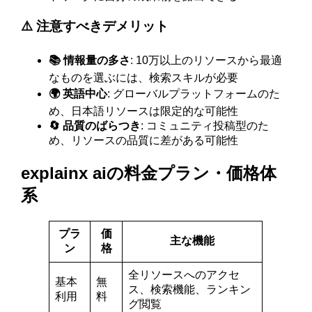
⚠️ 注意すべきデメリット
📚 情報量の多さ
: 10万以上のリソースから最適
なものを選ぶには、検索スキルが必要
🌍 英語中心
: グローバルプラットフォームのた
め、日本語リソースは限定的な可能性
🔄 品質のばらつき
: コミュニティ投稿型のた
め、リソースの品質に差がある可能性
explainx aiの料金プラン・価格体
系
プラ
価
主な機能
ン
格
全リソースへのアクセ
基本
無
ス、検索機能、ランキン
利用
料
グ閲覧