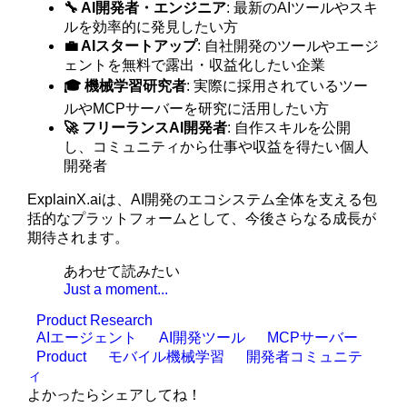
🔧 AI開発者・エンジニア
: 最新のAIツールやスキ
ルを効率的に発見したい方
💼 AIスタートアップ
: 自社開発のツールやエージ
ェントを無料で露出・収益化したい企業
🎓 機械学習研究者
: 実際に採用されているツー
ルやMCPサーバーを研究に活用したい方
🚀 フリーランスAI開発者
: 自作スキルを公開
し、コミュニティから仕事や収益を得たい個人
開発者
ExplainX.aiは、AI開発のエコシステム全体を支える包
括的なプラットフォームとして、今後さらなる成長が
期待されます。
あわせて読みたい
Just a moment...
Product Research
AIエージェント
AI開発ツール
MCPサーバー
Product
モバイル機械学習
開発者コミュニテ
ィ
よかったらシェアしてね！