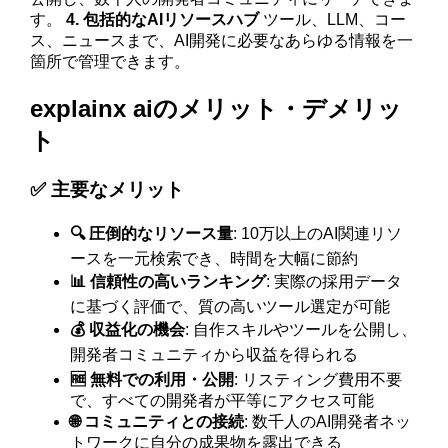
す。
4. 包括的なAIリソースハブ
ツール、LLM、コー
ス、ニュースまで、AI開発に必要なあらゆる情報を一
箇所で管理できます。
explainx aiのメリット・デメリッ
ト
✅ 主要なメリット
🔍 圧倒的なリソース量
: 10万以上のAI関連リソ
ースを一元検索でき、時間を大幅に節約
📊 信頼性の高いランキング
: 実際の採用データ
に基づく評価で、質の高いツール選定が可能
💰 収益化の機会
: 自作スキルやツールを公開し、
開発者コミュニティから収益を得られる
🆓 無料での利用・公開
: リスティング費用不要
で、すべての開発者が平等にアクセス可能
🌐 コミュニティとの接続
: 数千人のAI開発者ネッ
トワークに自分の成果物を露出できる