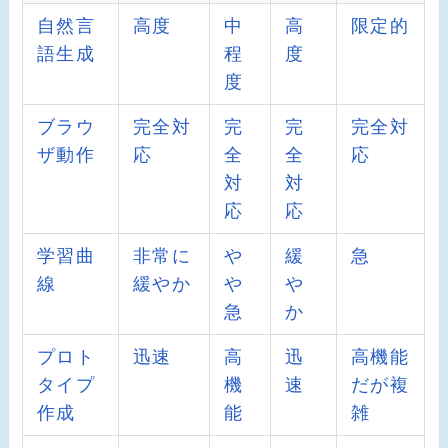
自然言
高度
中
高
限定的
語生成
程
度
度
ブラウ
完全対
完
完
完全対
ザ動作
応
全
全
応
対
対
応
応
学習曲
非常に
や
緩
急
線
緩やか
や
や
急
か
プロト
迅速
高
迅
高機能
タイプ
機
速
だが複
作成
能
雑