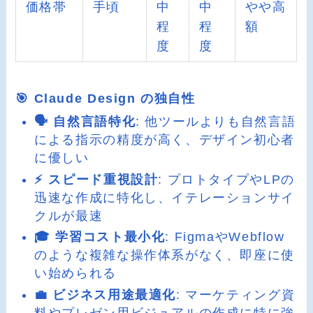
価格帯
手頃
中
中
やや高
程
程
額
度
度
🎯 Claude Design の独自性
🗣️ 自然言語特化
: 他ツールよりも自然言語
による指示の精度が高く、デザイン初心者
に優しい
⚡ スピード重視設計
: プロトタイプやLPの
迅速な作成に特化し、イテレーションサイ
クルが最速
🎓 学習コスト最小化
: FigmaやWebflow
のような複雑な操作体系がなく、即座に使
い始められる
💼 ビジネス用途最適化
: マーケティング資
料やプレゼン用ビジュアルの作成に特に強