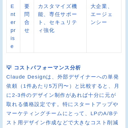
E
要
カスタマイズ機
大企業、
nt
問
能、専任サポー
エージェ
er
合
ト、セキュリテ
ンシー
pr
せ
ィ強化
is
e
💡 コストパフォーマンス分析
Claude Designは、外部デザイナーへの単発
依頼（1件あたり5万円〜）と比較すると、月
に2-3件のデザイン制作があれば十分に元が
取れる価格設定です。特にスタートアップや
マーケティングチームにとって、LPのA/Bテ
スト用デザイン作成などで大きなコスト削減