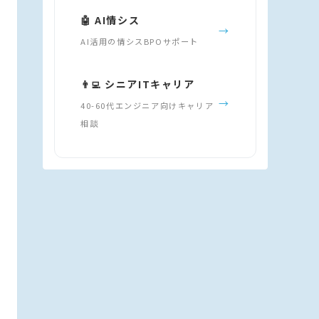
🤖 AI情シス
→
AI活用の情シスBPOサポート
👨‍💻 シニアITキャリア
→
40-60代エンジニア向けキャリア
相談