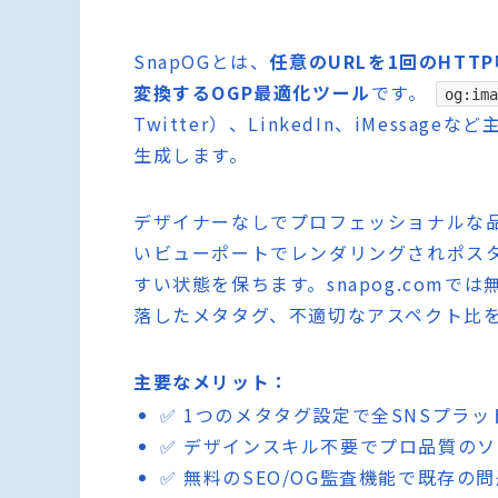
SnapOGとは、
任意のURLを1回のHTT
変換するOGP最適化ツール
です。
og:ima
Twitter）、LinkedIn、iMess
生成します。
デザイナーなしでプロフェッショナルな
いビューポートでレンダリングされポス
すい状態を保ちます。snapog.comで
落したメタタグ、不適切なアスペクト比
主要なメリット：
✅ 1つのメタタグ設定で全SNSプラ
✅ デザインスキル不要でプロ品質の
✅ 無料のSEO/OG監査機能で既存の