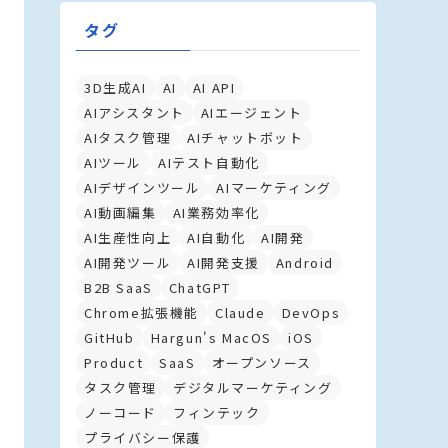
タグ
3D生成AI
AI
AI API
AIアシスタント
AIエージェント
AIタスク管理
AIチャットボット
AIツール
AIテスト自動化
AIデザインツール
AIマーケティング
AI動画編集
AI業務効率化
AI生産性向上
AI自動化
AI開発
AI開発ツール
AI開発支援
Android
B2B SaaS
ChatGPT
Chrome拡張機能
Claude
DevOps
GitHub
Hargun's MacOS
iOS
Product
SaaS
オープンソース
タスク管理
デジタルマーケティング
ノーコード
フィンテック
プライバシー保護