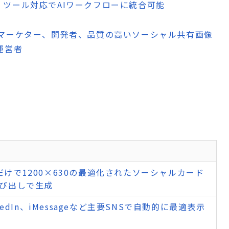
tocol）ツール対応でAIワークフローに統合可能
マーケター、開発者、品質の高いソーシャル共有画像
運営者
だけで1200×630の最適化されたソーシャルカード
呼び出しで生成
nkedIn、iMessageなど主要SNSで自動的に最適表示