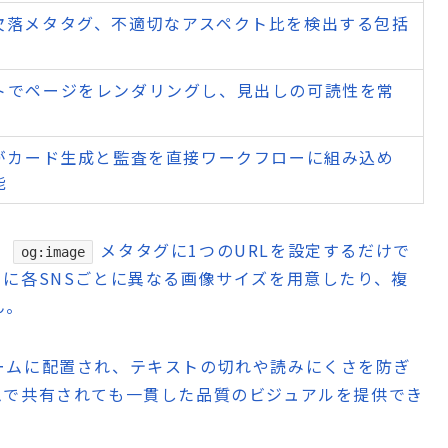
欠落メタタグ、不適切なアスペクト比を検出する包括
トでページをレンダリングし、見出しの可読性を常
トがカード生成と監査を直接ワークフローに組み込め
能
、
メタタグに1つのURLを設定するだけで
og:image
に各SNSごとに異なる画像サイズを用意したり、複
ん。
ームに配置され、テキストの切れや読みにくさを防ぎ
ムで共有されても一貫した品質のビジュアルを提供でき