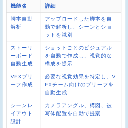
機能名
詳細
脚本自動
アップロードした脚本を自
解析
動で解析し、シーンとショ
ットを識別
ストーリ
ショットごとのビジュアル
ーボード
を自動で作成し、視覚的な
自動生成
構成を提示
VFXブリ
必要な視覚効果を特定し、V
ーフ作成
FXチーム向けのブリーフを
自動生成
シーンレ
カメラアングル、構図、被
イアウト
写体配置を自動で提案
設計