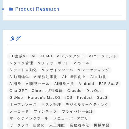
Product Research
タグ
3D生成AI
AI
AI API
AIアシスタント
AIエージェント
AIタスク管理
AIチャットボット
AIツール
AIテスト自動化
AIデザインツール
AIマーケティング
AI動画編集
AI業務効率化
AI生産性向上
AI自動化
AI開発
AI開発ツール
AI開発支援
Android
B2B SaaS
ChatGPT
Chrome拡張機能
Claude
DevOps
GitHub
Hargun's MacOS
iOS
Product
SaaS
オープンソース
タスク管理
デジタルマーケティング
ノーコード
フィンテック
プライバシー保護
マーケティングツール
メニューバーアプリ
ワークフロー自動化
人工知能
業務効率化
機械学習