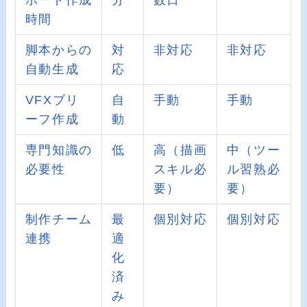
ボード作成
分
数日
時間
脚本からの
対
非対応
非対応
自動生成
応
VFXブリ
自
手動
手動
ーフ作成
動
専門知識の
低
高（描画
中（ツー
必要性
スキル必
ル習熟必
要）
要）
制作チーム
最
個別対応
個別対応
連携
適
化
済
み