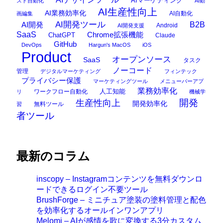
AIマーケティング
スト自動化
AI動
AI生産性向上
AI業務効率化
AI自動化
画編集
AI開発ツール
AI開発
B2B
Android
AI開発支援
SaaS
Chrome拡張機能
ChatGPT
Claude
GitHub
DevOps
Hargun's MacOS
iOS
Product
オープンソース
SaaS
タスク
ノーコード
管理
デジタルマーケティング
フィンテック
プライバシー保護
マーケティングツール
メニューバーアプ
業務効率化
ワークフロー自動化
人工知能
リ
機械学
開発
生産性向上
開発効率化
無料ツール
習
者ツール
最新のコラム
inscopy – Instagramコンテンツを無料ダウンロ
ードできるログイン不要ツール
BrushForge – ミニチュア塗装の塗料管理と配色
を効率化するオールインワンアプリ
Melomi – AIが感情を歌に変換する3分カスタム