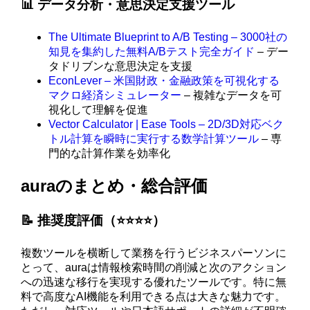
📊 データ分析・意思決定支援ツール
The Ultimate Blueprint to A/B Testing – 3000社の
知見を集約した無料A/Bテスト完全ガイド
– デー
タドリブンな意思決定を支援
EconLever – 米国財政・金融政策を可視化する
マクロ経済シミュレーター
– 複雑なデータを可
視化して理解を促進
Vector Calculator | Ease Tools – 2D/3D対応ベク
トル計算を瞬時に実行する数学計算ツール
– 専
門的な計算作業を効率化
auraのまとめ・総合評価
📝 推奨度評価（⭐️⭐️⭐️⭐️）
複数ツールを横断して業務を行うビジネスパーソンに
とって、auraは情報検索時間の削減と次のアクション
への迅速な移行を実現する優れたツールです。特に無
料で高度なAI機能を利用できる点は大きな魅力です。