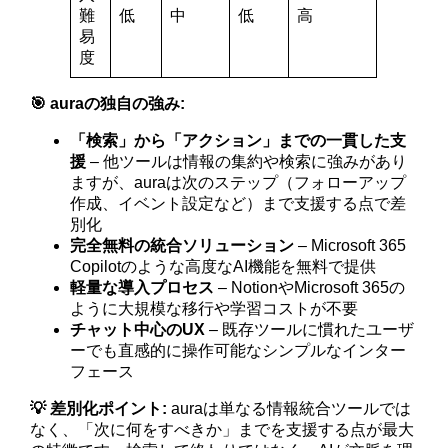
難
低
中
低
高
易
度
🎯 auraの独自の強み:
「検索」から「アクション」までの一貫した支
援
– 他ツールは情報の集約や検索に強みがあり
ますが、auraは次のステップ（フォローアップ
作成、イベント設定など）まで支援する点で差
別化
完全無料の統合ソリューション
– Microsoft 365
Copilotのような高度なAI機能を無料で提供
軽量な導入プロセス
– NotionやMicrosoft 365の
ように大規模な移行や学習コストが不要
チャット中心のUX
– 既存ツールに慣れたユーザ
ーでも直感的に操作可能なシンプルなインター
フェース
💡 差別化ポイント:
auraは単なる情報統合ツールでは
なく、「次に何をすべきか」までを支援する点が最大