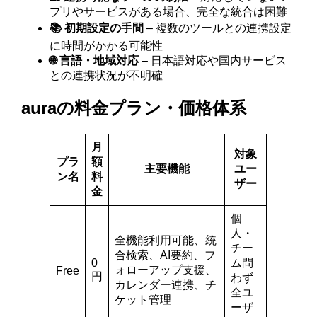
プリやサービスがある場合、完全な統合は困難
📚 初期設定の手間
– 複数のツールとの連携設定
に時間がかかる可能性
🌐 言語・地域対応
– 日本語対応や国内サービス
との連携状況が不明確
auraの料金プラン・価格体系
月
対象
プラ
額
主要機能
ユー
ン名
料
ザー
金
個
人・
全機能利用可能、統
チー
合検索、AI要約、フ
0
ム問
ォローアップ支援、
Free
円
わず
カレンダー連携、チ
全ユ
ケット管理
ーザ