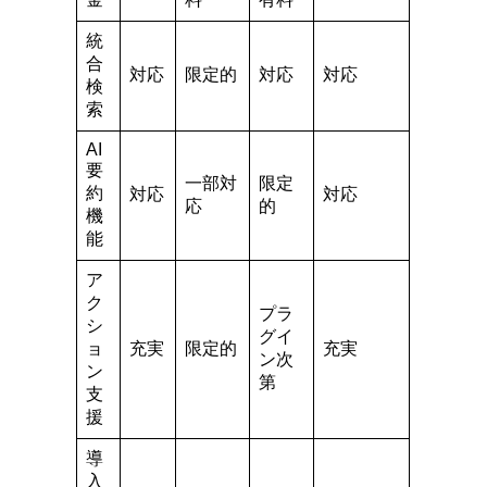
統
合
対応
限定的
対応
対応
検
索
AI
要
一部対
限定
約
対応
対応
応
的
機
能
ア
ク
プラ
シ
グイ
ョ
充実
限定的
充実
ン次
ン
第
支
援
導
入