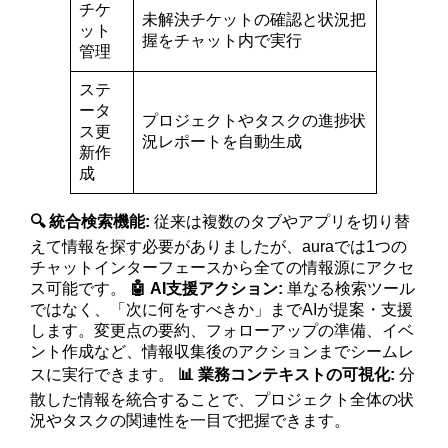
チケ
未解決チケットの確認と状況把
ット
握をチャット内で実行
管理
ステ
ータ
プロジェクトやタスクの進捗状
ス更
況レポートを自動生成
新作
成
🔍 統合検索機能:
従来は複数のタブやアプリを切り替
えて情報を探す必要がありましたが、auraでは1つの
チャットインターフェースから全ての情報源にアクセ
ス可能です。
🤖 AI支援アクション:
単なる検索ツール
ではなく、「次に何をすべきか」までAIが提案・支援
します。変更点の要約、フォローアップの準備、イベ
ント作成など、情報収集後のアクションまでシームレ
スに実行できます。
📊 業務コンテキストの可視化:
分
散した情報を統合することで、プロジェクト全体の状
況やタスクの関連性を一目で把握できます。