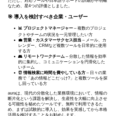
ただし、対応ツールや日本語サポートの詳細が不明確
なため、星4つの評価としました。
🎯 導入を検討すべき企業・ユーザー
📊 プロジェクトマネージャー
– 複数のプロジェ
クトやチームの状況を一元管理したい方
💼 営業・カスタマーサクセス担当
– メール、カ
レンダー、CRMなど複数ツールを日常的に使用
する方
👥 リモートワークチーム
– 分散した情報を効率
的に集約し、コミュニケーションを円滑化した
いチーム
⏰ 情報検索に時間を費やしている方
– 日々の業
務で「あの情報どこだっけ?」と複数ツールを探
し回っている方
auraは、現代の分散化した業務環境において、情報の
断片化という課題を解決し、生産性を大幅に向上させ
る可能性を秘めたツールです。無料で利用できるた
め、まずは試験的に導入し、効果を実感してから本格
活用を検討することをお勧めします。