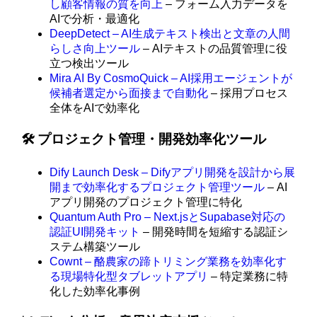
し顧客情報の質を向上
– フォーム入力データを
AIで分析・最適化
DeepDetect – AI生成テキスト検出と文章の人間
らしさ向上ツール
– AIテキストの品質管理に役
立つ検出ツール
Mira AI By CosmoQuick – AI採用エージェントが
候補者選定から面接まで自動化
– 採用プロセス
全体をAIで効率化
🛠️ プロジェクト管理・開発効率化ツール
Dify Launch Desk – Difyアプリ開発を設計から展
開まで効率化するプロジェクト管理ツール
– AI
アプリ開発のプロジェクト管理に特化
Quantum Auth Pro – Next.jsとSupabase対応の
認証UI開発キット
– 開発時間を短縮する認証シ
ステム構築ツール
Cownt – 酪農家の蹄トリミング業務を効率化す
る現場特化型タブレットアプリ
– 特定業務に特
化した効率化事例