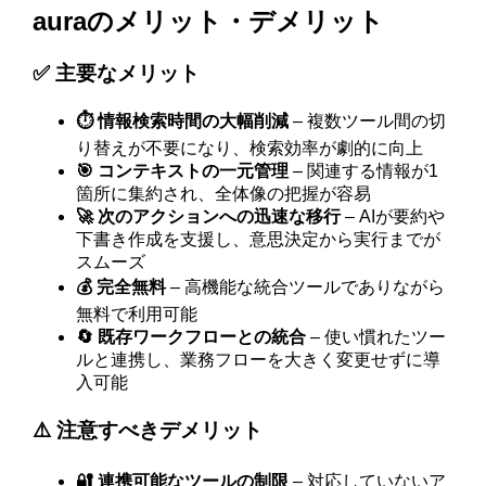
auraのメリット・デメリット
✅ 主要なメリット
⏱️ 情報検索時間の大幅削減
– 複数ツール間の切
り替えが不要になり、検索効率が劇的に向上
🎯 コンテキストの一元管理
– 関連する情報が1
箇所に集約され、全体像の把握が容易
🚀 次のアクションへの迅速な移行
– AIが要約や
下書き作成を支援し、意思決定から実行までが
スムーズ
💰 完全無料
– 高機能な統合ツールでありながら
無料で利用可能
🔄 既存ワークフローとの統合
– 使い慣れたツー
ルと連携し、業務フローを大きく変更せずに導
入可能
⚠️ 注意すべきデメリット
🔐 連携可能なツールの制限
– 対応していないア