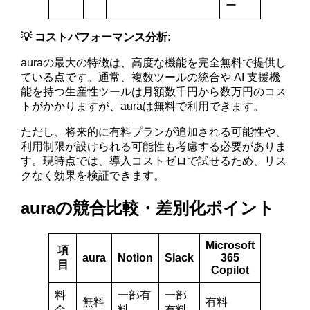
ー
💡 コストパフォーマンス分析:
auraの最大の特徴は、高度な機能を完全無料で提供し
ている点です。通常、複数ツールの統合や AI 支援機
能を持つ生産性ツールは月額数千円から数万円のコス
トがかかりますが、auraは無料で利用できます。
ただし、将来的に有料プランが追加される可能性や、
利用制限が設けられる可能性も考慮する必要がありま
す。現時点では、導入コストゼロで試せるため、リス
クなく効果を検証できます。
auraの競合比較・差別化ポイント
Microsoft
項
aura
Notion
Slack
365
目
Copilot
料
一部有
一部
無料
有料
金
料
有料