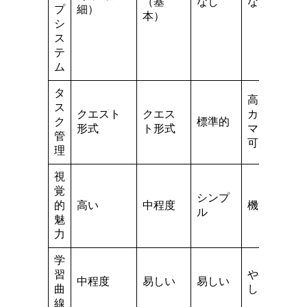
（基
なし
なし
プ
細）
本）
シ
ス
テ
ム
タ
高度に
ス
クエスト
クエス
カスタ
ク
標準的
形式
ト形式
マイズ
管
可
理
視
覚
シンプ
的
高い
中程度
機能的
ル
魅
力
学
習
やや難
中程度
易しい
易しい
曲
しい
線