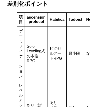
差別化ポイント
項
ascension
Habitica
Todoist
Notion
protocol
目
ゲ
ー
ミ
フ
Solo
ピクセ
ィ
Leveling式
ルアー
最小限
なし
ケ
の本格
トRPG
RPG
ー
シ
ョ
ン
レ
ベ
ル
ア
あり
ッ
あり（詳