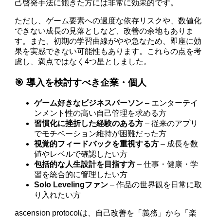
己啓発手法に飽きた方には非常に効果的です。
ただし、ゲーム要素への過度な依存リスクや、数値化
できない成長の見落としなど、改善の余地もありま
す。また、初期の学習曲線がやや急なため、即座に効
果を実感できない可能性もあります。これらの点を考
慮し、満点ではなく4つ星としました。
🎯 導入を検討すべき企業・個人
ゲーム好きなビジネスパーソン
– エンターテイ
ンメント性の高い自己管理を求める方
習慣化に挫折した経験のある方
– 従来のアプリ
でモチベーション維持が困難だった方
視覚的フィードバックを重視する方
– 成長を数
値やレベルで確認したい方
包括的な人生設計を目指す方
– 仕事・健康・学
習を統合的に管理したい方
Solo Levelingファン
– 作品の世界観を日常に取
り入れたい方
ascension protocolは、自己改善を「義務」から「楽