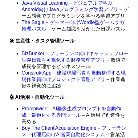
Java Visual Learning – ビジュアルで学ぶ
Android向けJavaプログラミング学習アプリ
– ゲ
ーム感覚でプログラミングを学べる学習アプリ
The Sagle – ゲーマー向けWordle型ゲームサガ
推理パズル
– ゲーム知識を活かした日課パズル
🛠️ 生産性・タスク管理ツール
BizBunker – フリーランス向けキャッシュフロー
生存日数を可視化する財務管理アプリ
– 数値で
成長を管理するビジネスツール
ConstruktApp – 建設現場写真を自動整理する現
場作業員向けプロジェクト管理アプリ
– 作業進
捗を視覚的に追跡
🤖 AI活用・自動化ツール
Promptwice – AI画像生成プロンプトを自動作
成・最適化する専門ツール
– AI活用で創造性を
高める
Buy The Client Acquisition Engine – フリーラン
ス・代理店向けAI営業自動化システム
– 営業活