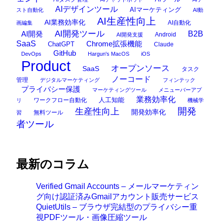
AIデザインツール
AIマーケティング
スト自動化
AI動
AI生産性向上
AI業務効率化
AI自動化
画編集
AI開発ツール
AI開発
B2B
Android
AI開発支援
SaaS
Chrome拡張機能
ChatGPT
Claude
GitHub
DevOps
Hargun's MacOS
iOS
Product
オープンソース
SaaS
タスク
ノーコード
管理
デジタルマーケティング
フィンテック
プライバシー保護
マーケティングツール
メニューバーアプ
業務効率化
ワークフロー自動化
人工知能
リ
機械学
開発
生産性向上
開発効率化
無料ツール
習
者ツール
最新のコラム
Verified Gmail Accounts – メールマーケティン
グ向け認証済みGmailアカウント販売サービス
QuietUtils – ブラウザ完結型のプライバシー重
視PDFツール・画像圧縮ツール