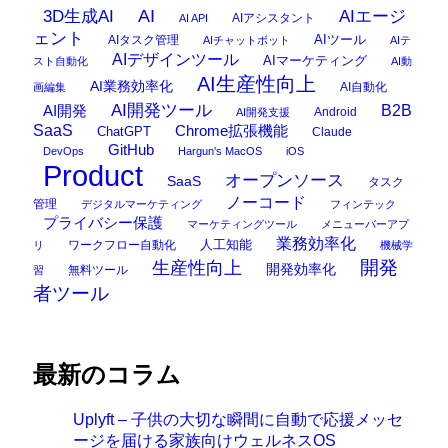
AI
3D生成AI
AIエージ
AIアシスタント
AI API
ェント
AIタスク管理
AIツール
AIチャットボット
AIテ
AIデザインツール
AIマーケティング
スト自動化
AI動
AI生産性向上
AI業務効率化
AI自動化
画編集
AI開発ツール
AI開発
B2B
Android
AI開発支援
SaaS
Chrome拡張機能
ChatGPT
Claude
GitHub
DevOps
Hargun's MacOS
iOS
Product
オープンソース
SaaS
タスク
ノーコード
管理
デジタルマーケティング
フィンテック
プライバシー保護
マーケティングツール
メニューバーアプ
業務効率化
ワークフロー自動化
人工知能
リ
機械学
開発
生産性向上
開発効率化
無料ツール
習
者ツール
最新のコラム
Uplyft – 子供の大切な瞬間に自動で応援メッセ
ージを届ける家族向けウェルネスOS