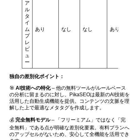
ア
ル
タ
イ
ム
あり
なし
なし
あり
プ
レ
ビ
ュ
ー
独自の差別化ポイント：
🎯
AI技術への特化
– 他の無料ツールがルールベース
の分析に留まるのに対し、PikaSEOは最新のAI技術を
活用した自動生成機能を提供。コンテンツの文脈を理
解した上で最適なメタタグを作成します。
💰
完全無料モデル
– 「フリーミアム」ではなく「完
全無料」である点が明確な差別化要素。有料プランへ
のアップセルがないため、安心して全機能を活用でき