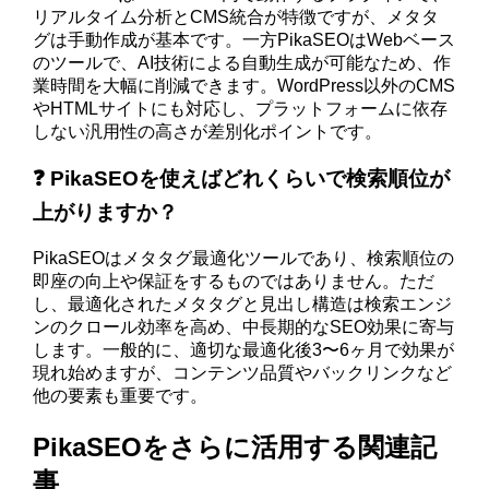
リアルタイム分析とCMS統合が特徴ですが、メタタ
グは手動作成が基本です。一方PikaSEOはWebベース
のツールで、AI技術による自動生成が可能なため、作
業時間を大幅に削減できます。WordPress以外のCMS
やHTMLサイトにも対応し、プラットフォームに依存
しない汎用性の高さが差別化ポイントです。
❓ PikaSEOを使えばどれくらいで検索順位が
上がりますか？
PikaSEOはメタタグ最適化ツールであり、検索順位の
即座の向上や保証をするものではありません。ただ
し、最適化されたメタタグと見出し構造は検索エンジ
ンのクロール効率を高め、中長期的なSEO効果に寄与
します。一般的に、適切な最適化後3〜6ヶ月で効果が
現れ始めますが、コンテンツ品質やバックリンクなど
他の要素も重要です。
PikaSEOをさらに活用する関連記
事