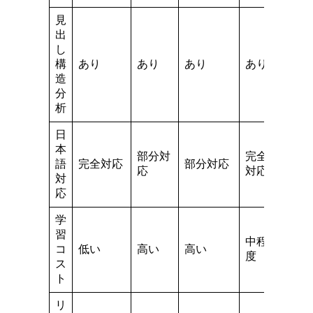
見
出
し
構
あり
あり
あり
あり
造
分
析
日
本
部分対
完全
語
完全対応
部分対応
応
対応
対
応
学
習
中程
コ
低い
高い
高い
度
ス
ト
リ