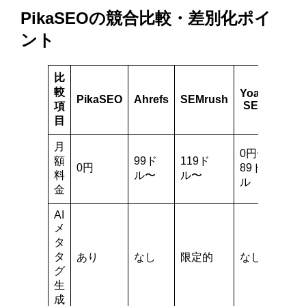
PikaSEOの競合比較・差別化ポイ
ント
比
較
Yoast
PikaSEO
Ahrefs
SEMrush
SEO
項
目
月
0円〜
額
99ド
119ド
0円
89ド
料
ル〜
ル〜
ル
金
AI
メ
タ
タ
あり
なし
限定的
なし
グ
生
成