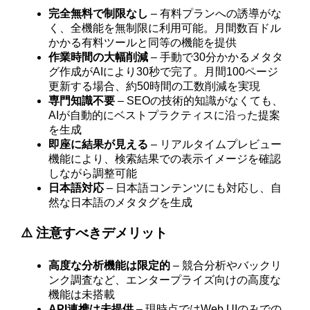
完全無料で制限なし
– 有料プランへの誘導がな
く、全機能を無制限に利用可能。月間数百ドル
かかる有料ツールと同等の機能を提供
作業時間の大幅削減
– 手動で30分かかるメタタ
グ作成がAIにより30秒で完了。月間100ページ
更新する場合、約50時間の工数削減を実現
専門知識不要
– SEOの技術的知識がなくても、
AIが自動的にベストプラクティスに沿った提案
を生成
即座に結果が見える
– リアルタイムプレビュー
機能により、検索結果での表示イメージを確認
しながら調整可能
日本語対応
– 日本語コンテンツにも対応し、自
然な日本語のメタタグを生成
⚠️ 注意すべきデメリット
高度な分析機能は限定的
– 競合分析やバックリ
ンク調査など、エンタープライズ向けの高度な
機能は未搭載
API連携は未提供
– 現時点ではWeb UIのみでの