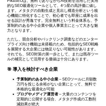
PikaSEOは、無料でありながらAI技術を活用した実用
的なSEO最適化ツールとして、4つ星の高評価に値し
ます。メタタグの自動生成と見出し構造分析という核
心機能に特化することで、初心者でも即座に成果を出
せる設計が秀逸です。完全無料という料金体系も、予
算制約のある中小企業や個人事業主にとって大きな魅
力となります。
ただし、競合分析やバックリンク調査などのエンター
プライズ向け機能は未搭載のため、包括的なSEO戦略
を展開する大企業には物足りない可能性があります。
それでも、SEO対策の第一歩として、または既存ツー
ルの補完として活用する価値は十分にあります。
🎯 導入を検討すべき企業
予算制約のある中小企業
– SEOツールに月額数
万円を投じる余裕がない企業にとって、無料で
本格的な最適化が可能
ブログやメディア運営者
– 大量のコンテンツを
定期的に公開する場合、メタタグ作成の工数削
減効果が絶大