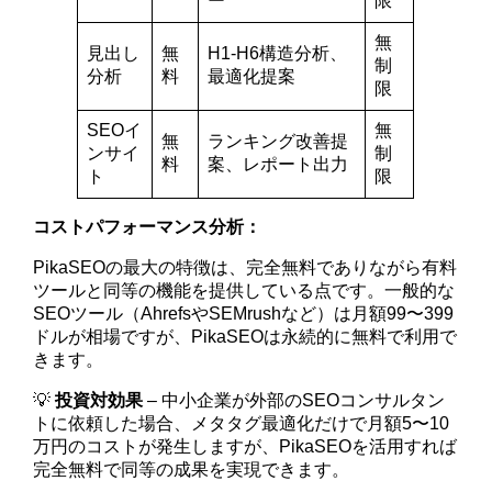
ー
限
無
見出し
無
H1-H6構造分析、
制
分析
料
最適化提案
限
SEOイ
無
無
ランキング改善提
ンサイ
制
料
案、レポート出力
ト
限
コストパフォーマンス分析：
PikaSEOの最大の特徴は、完全無料でありながら有料
ツールと同等の機能を提供している点です。一般的な
SEOツール（AhrefsやSEMrushなど）は月額99〜399
ドルが相場ですが、PikaSEOは永続的に無料で利用で
きます。
💡
投資対効果
– 中小企業が外部のSEOコンサルタン
トに依頼した場合、メタタグ最適化だけで月額5〜10
万円のコストが発生しますが、PikaSEOを活用すれば
完全無料で同等の成果を実現できます。