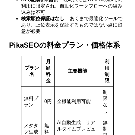
利用に限定され、自動化ワークフローへの組み
込みは不可
検索順位保証はなし
– あくまで最適化ツールで
あり、上位表示を保証するものではない点に留
意が必要
PikaSEOの料金プラン・価格体系
月
利
プラン
額
用
主要機能
名
料
制
金
限
制
無料プ
限
0円
全機能利用可能
ラン
な
し
AI自動生成、リア
無
メタタ
無
ルタイムプレビュ
制
グ生成
料