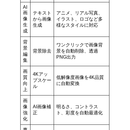
AI
画
テキスト
アニメ、リアル写真、
像
から画像
イラスト、ロゴなど多
生
生成
様なスタイルに対応
成
背
ワンクリックで画像背
景
背景除去
景を自動削除、透過
編
PNG出力
集
画
4Kアッ
質
低解像度画像を4K品質
プスケー
向
に自動変換
ル
上
画
像
AI画像補
明るさ、コントラス
強
正
ト、彩度を自動最適化
化
専