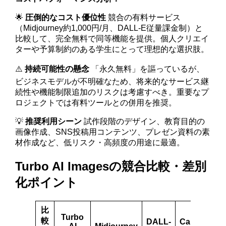
🌟
圧倒的なコスト優位性
競合の有料サービス
（Midjourney約1,000円/月、DALL-E従量課金制）と
比較して、完全無料で同等機能を提供。個人クリエイ
ターや予算制約のある学生にとって理想的な選択肢。
⚠️
持続可能性の懸念
「永久無料」を謳っているが、
ビジネスモデルが不明確なため、将来的なサービス継
続性や機能制限追加のリスクは考慮すべき。重要なプ
ロジェクトでは有料ツールとの併用を推奨。
💡
推奨利用シーン
試作段階のデザイン、教育目的の
画像作成、SNS投稿用コンテンツ、プレゼン資料の素
材作成など、低リスク・高頻度の用途に最適。
Turbo AI Imagesの競合比較・差別
化ポイント
比
Turbo
較
DALL-
Canva