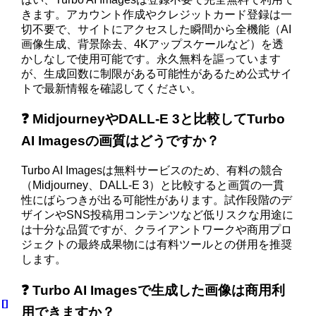
きます。アカウント作成やクレジットカード登録は一
切不要で、サイトにアクセスした瞬間から全機能（AI
画像生成、背景除去、4Kアップスケールなど）を透
かしなしで使用可能です。永久無料を謳っています
が、生成回数に制限がある可能性があるため公式サイ
トで最新情報を確認してください。
❓ MidjourneyやDALL-E 3と比較してTurbo
AI Imagesの画質はどうですか？
Turbo AI Imagesは無料サービスのため、有料の競合
（Midjourney、DALL-E 3）と比較すると画質の一貫
性にばらつきが出る可能性があります。試作段階のデ
ザインやSNS投稿用コンテンツなど低リスクな用途に
は十分な品質ですが、クライアントワークや商用プロ
ジェクトの最終成果物には有料ツールとの併用を推奨
します。
❓ Turbo AI Imagesで生成した画像は商用利
用できますか？