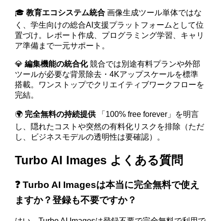
🎓
教育エコシステム統合
画像生成ツール単体ではな
く、学生向けの総合AI支援プラットフォームとして位
置づけ。レポート作成、プログラミング学習、キャリ
ア準備まで一元サポート。
💎
編集機能の統合化
競合では別途有料プランや外部
ツールが必要な背景除去・4Kアップスケールを標準
搭載。ワンストップでクリエイティブワークフローを
完結。
🌍
完全無料の持続提供
「100% free forever」を明言
し、隠れたコストや突然の有料化リスクを排除（ただ
し、ビジネスモデルの透明性は要確認）。
Turbo AI Images よくある質問
❓ Turbo AI Imagesは本当に完全無料で使え
ますか？登録も不要ですか？
はい、Turbo AI Imagesは登録不要で完全無料で利用で