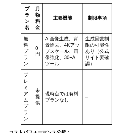
プ
月
ラ
額
主要機能
制限事項
ン
料
名
金
無
AI画像生成、背
生成回数制
料
景除去、4Kアッ
限の可能性
0
プ
プスケール、画
あり（公式
円
ラ
像強化、30+AI
サイト要確
ン
ツール
認）
プ
レ
ミ
未
ア
現時点では有料
提
–
ム
プランなし
供
プ
ラ
ン
コストパフォーマンス分析：