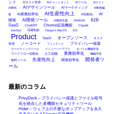
ント
AIタスク管理
AIツール
AIチャットボット
AIテスト
AIデザインツール
AIマーケティング
自動化
AI動画編
AI生産性向上
AI
AI業務効率化
AI自動化
集
AI開発ツール
開発
B2B
Android
AI開発支援
SaaS
Chrome拡張機能
ChatGPT
Claude
GitHub
DevOps
Hargun's MacOS
iOS
Product
オープンソース
SaaS
タスク
ノーコード
プライバシー保護
管理
フィンテック
マーケティングツール
メニューバーアプリ
モバイル機械学習
業務効率化
ワークフロー自動化
人工知能
機械学習
開発者ツ
生産性向上
開発効率化
無料ツール
ール
最新のコラム
PrivyDeck – プライバシー保護とファイル暗号
化を統合した多機能セキュリティツール
Hider – ウェブ上の不要なポップアップを永久