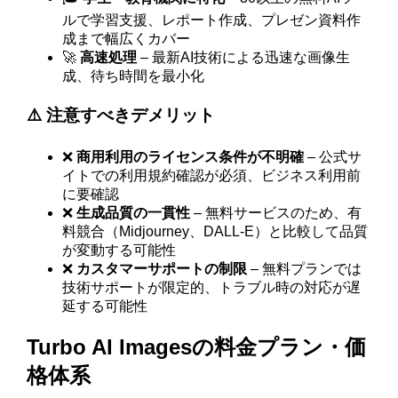
ルで学習支援、レポート作成、プレゼン資料作
成まで幅広くカバー
🚀
高速処理
– 最新AI技術による迅速な画像生
成、待ち時間を最小化
⚠️ 注意すべきデメリット
❌
商用利用のライセンス条件が不明確
– 公式サ
イトでの利用規約確認が必須、ビジネス利用前
に要確認
❌
生成品質の一貫性
– 無料サービスのため、有
料競合（Midjourney、DALL-E）と比較して品質
が変動する可能性
❌
カスタマーサポートの制限
– 無料プランでは
技術サポートが限定的、トラブル時の対応が遅
延する可能性
Turbo AI Imagesの料金プラン・価
格体系