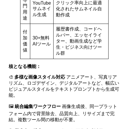
クリック率向上に最適
YouTube
門
サムネイ
化されたサムネイル自
用
ル生成
動作成
途
履歴書作成、コードヘ
付
ルパー、エッセイライ
加
30+無料
ター、動画生成など学
価
AIツール
生・ビジネス向けツー
値
ル群
核となる機能：
🎨
多様な画像スタイル対応
アニメアート、写真リア
リズム、ロゴデザイン、デジタルアートなど、幅広い
ビジュアルスタイルをテキストプロンプトから生成可
能。
🖼️
統合編集ワークフロー
画像生成後、同一プラット
フォーム内で背景除去、品質向上、リサイズまで完
結。複数ツール間の移動が不要。