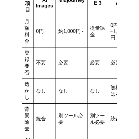
AI
Midjourney
E 3
AI
項
Images
目
月
0円
額
従量課
0円
約1,000円~
~1,500
料
金
円
金
登
録
不要
必要
必要
必要
要
否
透
無料版
か
なし
なし
なし
はあり
し
背
景
別ツール必
別ツー
統合
統合
除
要
ル必要
去