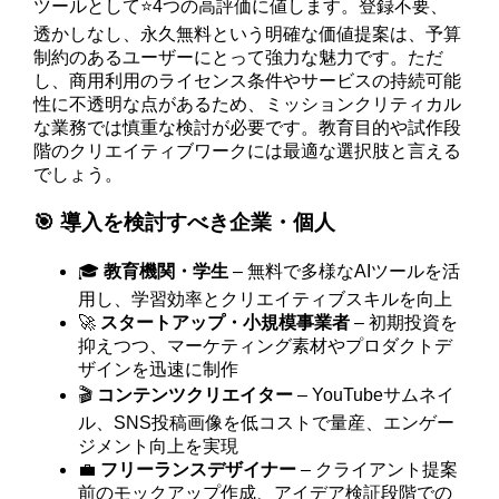
ツールとして⭐️4つの高評価に値します。登録不要、
透かしなし、永久無料という明確な価値提案は、予算
制約のあるユーザーにとって強力な魅力です。ただ
し、商用利用のライセンス条件やサービスの持続可能
性に不透明な点があるため、ミッションクリティカル
な業務では慎重な検討が必要です。教育目的や試作段
階のクリエイティブワークには最適な選択肢と言える
でしょう。
🎯 導入を検討すべき企業・個人
🎓
教育機関・学生
– 無料で多様なAIツールを活
用し、学習効率とクリエイティブスキルを向上
🚀
スタートアップ・小規模事業者
– 初期投資を
抑えつつ、マーケティング素材やプロダクトデ
ザインを迅速に制作
🎬
コンテンツクリエイター
– YouTubeサムネイ
ル、SNS投稿画像を低コストで量産、エンゲー
ジメント向上を実現
💼
フリーランスデザイナー
– クライアント提案
前のモックアップ作成、アイデア検証段階での