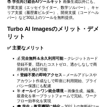
📚
学生向け総合AIツールキット
画像生成以外にも、
学業支援（エッセイライター、数学ソルバー）、キャ
リア支援（履歴書ビルダー）、開発支援（コードヘル
パー）など30以上のツールを無料提供。
Turbo AI Imagesのメリット・デメ
リット
✅ 主要なメリット
💰
完全無料＆永久利用可能
– クレジットカード
登録不要、隠れたコストゼロ、透かしなしで商
用利用も検討可能
⚡
登録不要の即時アクセス
– メールアドレスや
アカウント作成なしで即座に利用開始、プライ
バシー保護にも配慮
🎯
オールインワン統合環境
– 画像生成、編集、
最適化を単一プラットフォームで完結、ワーク
フロー効率化を実現
🎓
学生・教育機関に特化
– 30以上の無料AIツー