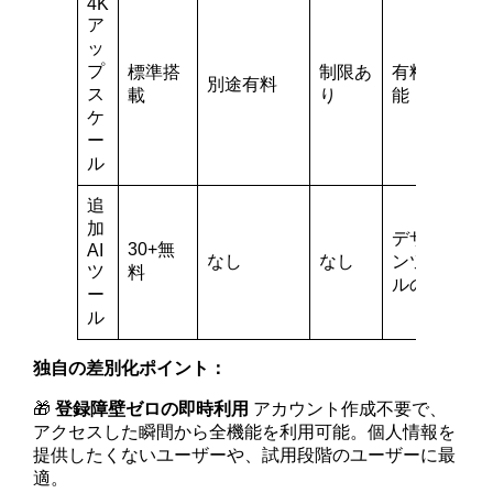
4K
ア
ッ
プ
標準搭
制限あ
有料機
別途有料
ス
載
り
能
ケ
ー
ル
追
加
デザイ
30+無
AI
なし
なし
ンツー
ツ
料
ルのみ
ー
ル
独自の差別化ポイント：
🎁
登録障壁ゼロの即時利用
アカウント作成不要で、
アクセスした瞬間から全機能を利用可能。個人情報を
提供したくないユーザーや、試用段階のユーザーに最
適。