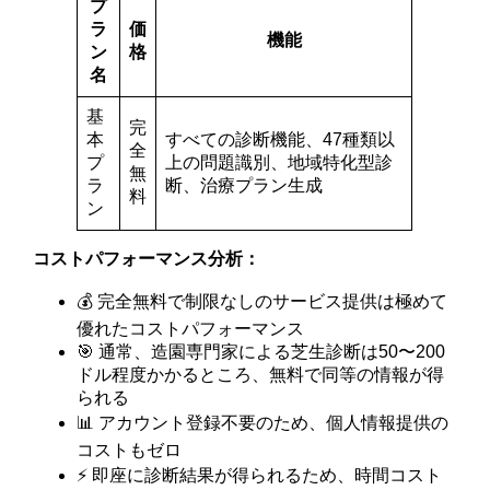
プ
ラ
価
機能
ン
格
名
基
完
本
すべての診断機能、47種類以
全
プ
上の問題識別、地域特化型診
無
ラ
断、治療プラン生成
料
ン
コストパフォーマンス分析：
💰 完全無料で制限なしのサービス提供は極めて
優れたコストパフォーマンス
🎯 通常、造園専門家による芝生診断は50〜200
ドル程度かかるところ、無料で同等の情報が得
られる
📊 アカウント登録不要のため、個人情報提供の
コストもゼロ
⚡ 即座に診断結果が得られるため、時間コスト