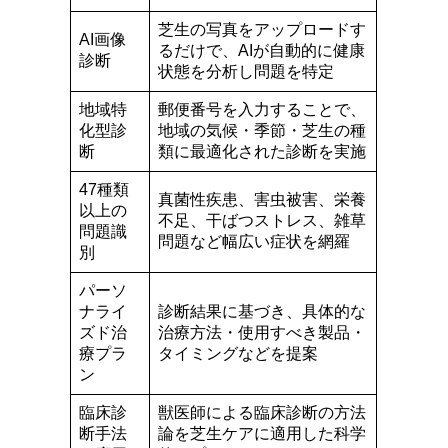
芝生の写真をアップロードす
AI画像
るだけで、AIが自動的に健康
診断
状態を分析し問題を特定
地域特
郵便番号を入力することで、
化型診
地域の気候・季節・芝生の種
断
類に最適化された診断を実施
47種類
真菌性疾患、害虫被害、栄養
以上の
不足、干ばつストレス、雑草
問題識
問題など幅広い症状を網羅
別
パーソ
ナライ
診断結果に基づき、具体的な
ズド治
治療方法・使用すべき製品・
療プラ
タイミングなどを提案
ン
臨床診
獣医師による臨床診断の方法
断手法
論を芝生ケアに適用した科学