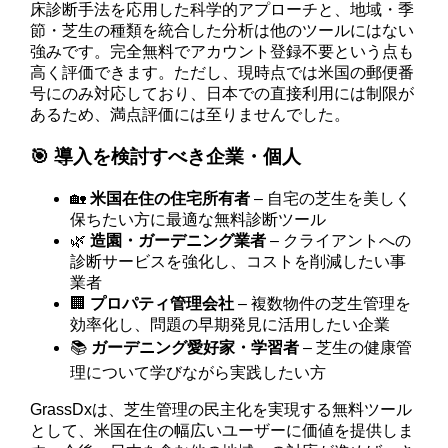
床診断手法を応用した科学的アプローチと、地域・季
節・芝生の種類を統合した分析は他のツールにはない
強みです。完全無料でアカウント登録不要という点も
高く評価できます。ただし、現時点では米国の郵便番
号にのみ対応しており、日本での直接利用には制限が
あるため、満点評価には至りませんでした。
🎯 導入を検討すべき企業・個人
🏡
米国在住の住宅所有者
– 自宅の芝生を美しく
保ちたい方に最適な無料診断ツール
🌿
造園・ガーデニング業者
– クライアントへの
診断サービスを強化し、コストを削減したい事
業者
🏢
プロパティ管理会社
– 複数物件の芝生管理を
効率化し、問題の早期発見に活用したい企業
📚
ガーデニング愛好家・学習者
– 芝生の健康管
理について学びながら実践したい方
GrassDxは、芝生管理の民主化を実現する無料ツール
として、米国在住の幅広いユーザーに価値を提供しま