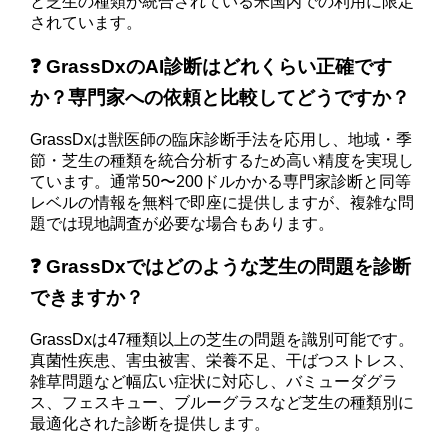
と芝生の種類が統合されている米国内での利用に限定
されています。
❓ GrassDxのAI診断はどれくらい正確です
か？専門家への依頼と比較してどうですか？
GrassDxは獣医師の臨床診断手法を応用し、地域・季
節・芝生の種類を統合分析するため高い精度を実現し
ています。通常50〜200ドルかかる専門家診断と同等
レベルの情報を無料で即座に提供しますが、複雑な問
題では現地調査が必要な場合もあります。
❓ GrassDxではどのような芝生の問題を診断
できますか？
GrassDxは47種類以上の芝生の問題を識別可能です。
真菌性疾患、害虫被害、栄養不足、干ばつストレス、
雑草問題など幅広い症状に対応し、バミューダグラ
ス、フェスキュー、ブルーグラスなど芝生の種類別に
最適化された診断を提供します。