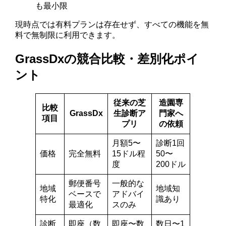
も最小限
現時点では有料プランは存在せず、すべての機能を無
料で無制限に利用できます。
GrassDxの競合比較・差別化ポイ
ント
従来の芝
造園専
比較
GrassDx
生診断ア
門家へ
項目
プリ
の依頼
月額5〜
診断1回
価格
完全無料
15ドル程
50〜
度
200ドル
郵便番号
一般的な
地域
地域知
ベースで
アドバイ
特化
識あり
最適化
スのみ
診断
即座（数
即座〜数
数日〜1