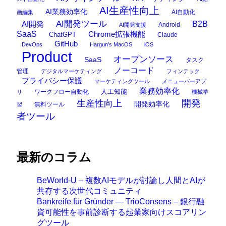
AI生産性向上
AI業務効率化
AI自動化
画編集
AI開発ツール
AI開発
B2B
Android
AI開発支援
SaaS
Chrome拡張機能
ChatGPT
Claude
GitHub
DevOps
Hargun's MacOS
iOS
Product
オープンソース
SaaS
タスク
ノーコード
管理
デジタルマーケティング
フィンテック
プライバシー保護
マーケティングツール
メニューバーアプ
業務効率化
ワークフロー自動化
人工知能
リ
機械学
開発
生産性向上
開発効率化
無料ツール
習
者ツール
最新のコラム
BeWorld-U – 複数AIモデルが討論し人間とAIが
共存する次世代コミュニティ
Bankreife für Gründer — TrioConsens – 銀行融
資可能性を事前診断する起業家向けスコアリン
グツール