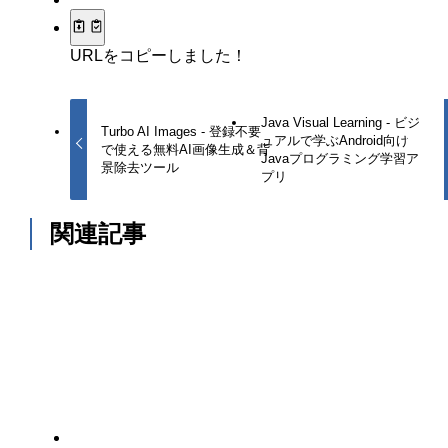
URLをコピーしました！
Java Visual Learning - ビジ
Turbo AI Images - 登録不要
ュアルで学ぶAndroid向け
で使える無料AI画像生成＆背
Javaプログラミング学習ア
景除去ツール
プリ
関連記事