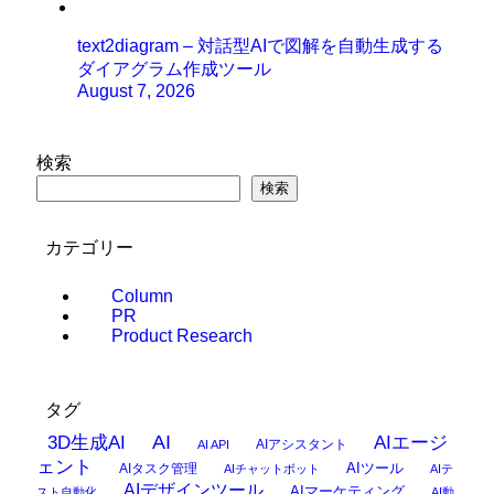
text2diagram – 対話型AIで図解を自動生成する
ダイアグラム作成ツール
August 7, 2026
検索
検索
カテゴリー
Column
PR
Product Research
タグ
AI
3D生成AI
AIエージ
AIアシスタント
AI API
ェント
AIタスク管理
AIツール
AIチャットボット
AIテ
AIデザインツール
AIマーケティング
スト自動化
AI動