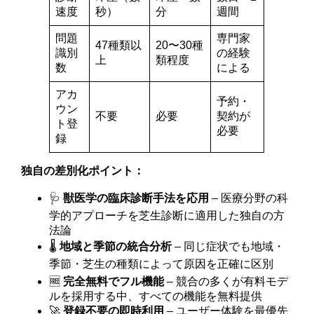
速度
秒）
分
週間
問題
専門家
47種類以
20〜30種
識別
の経験
上
類程度
数
による
アカ
予約・
ウン
不要
必要
契約が
ト登
必要
録
独自の差別化ポイント：
🩺
獣医学の臨床診断手法を応用
– 医療分野の科
学的アプローチを芝生診断に適用した独自の方
法論
🌡️
地域と季節の統合分析
– 同じ症状でも地域・
季節・芝生の種類によって原因を正確に区別
🆓
完全無料でフル機能
– 競合の多くが有料モデ
ルを採用する中、すべての機能を無料提供
🚀
登録不要の即時利用
– ユーザー体験を最優先