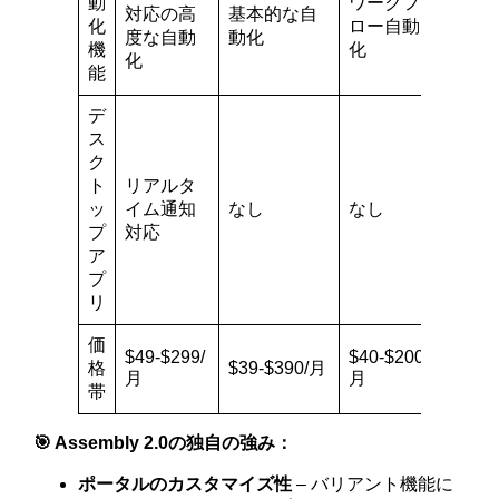
動
ワークフ
対応の高
基本的な自
高度
化
ロー自動
度な自動
動化
自動
機
化
化
能
デ
ス
ク
ト
リアルタ
ッ
イム通知
なし
なし
あり
プ
対応
ア
プ
リ
価
$7-$1
$49-$299/
$40-$200/
ユー
格
$39-$390/月
月
月
ー
帯
🎯 Assembly 2.0の独自の強み：
ポータルのカスタマイズ性
– バリアント機能に