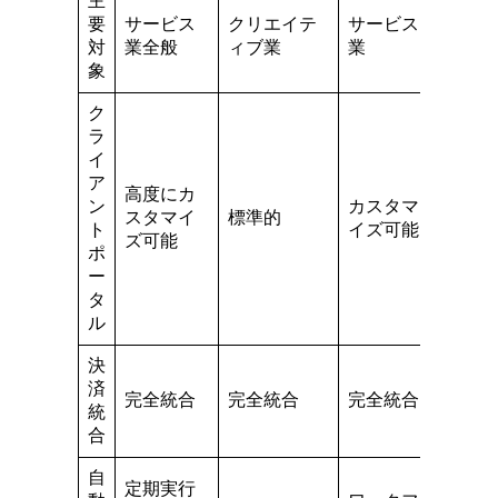
主
汎用
要
サービス
クリエイテ
サービス
ロジ
対
業全般
ィブ業
業
クト
象
理
ク
ラ
イ
ア
高度にカ
ン
カスタマ
スタマイ
標準的
基本
ト
イズ可能
ズ可能
ポ
ー
タ
ル
決
済
完全統合
完全統合
完全統合
限定
統
合
自
定期実行