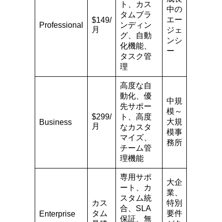
ト、カス
中の
タムブラ
エー
$149/
Professional
ンディン
月
ジェ
グ、自動
ンシ
化機能、
ー
タスク管
理
高度な自
動化、優
中規
先サポー
模～
$299/
ト、高度
大規
Business
月
なカスタ
模事
マイズ、
務所
チーム管
理機能
専用サポ
大企
ート、カ
業、
スタム統
カス
特別
合、SLA
タム
要件
Enterprise
保証、無