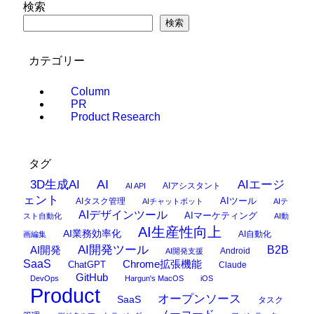
検索
検索
カテゴリー
Column
PR
Product Research
タグ
AI
3D生成AI
AIエージ
AIアシスタント
AI API
ェント
AIタスク管理
AIツール
AIチャットボット
AIテ
AIデザインツール
AIマーケティング
スト自動化
AI動
AI生産性向上
AI業務効率化
AI自動化
画編集
AI開発ツール
AI開発
B2B
Android
AI開発支援
SaaS
Chrome拡張機能
ChatGPT
Claude
GitHub
DevOps
Hargun's MacOS
iOS
Product
オープンソース
SaaS
タスク