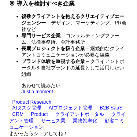
🎯 導入を検討すべき企業
複数クライアントを抱えるクリエイティブエー
ジェンシー
– デザイン、マーケティング、PR会
社など
専門サービス企業
– コンサルティングファー
ム、法律事務所、会計事務所
長期プロジェクトを扱う企業
– 継続的なクライ
アントコミュニケーションが必要な組織
ブランド体験を重視する企業
– クライアントポ
ータルを自社ブランドの延長として活用したい
組織
あわせて読みたい
Just a moment...
Product Research
AIタスク管理
AIプロジェクト管理
B2B SaaS
CRM
Product
クライアントポータル
クライ
アント管理
サービス業
業務効率化
顧客コミ
ュニケーション
よかったらシェアしてね！