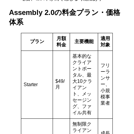
Assembly 2.0の料金プラン・価格
体系
月額
適用
プラン
主要機能
料金
対象
基本的な
クライア
フリ
ントポー
ーラ
タル、最
ンサ
$49/
大10クラ
ー、
Starter
月
イアン
小規
ト、メッ
模事
セージン
業者
グ、ファ
イル共有
無制限ク
ライアン
成長