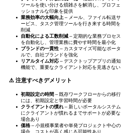
ツールを使い分ける煩雑さを解消し、プロフェ
ッショナルな印象を提供
業務効率の大幅向上
– メール、ファイル転送サ
ービス、タスク管理ツールを行き来する時間を
削減
自動化による工数削減
– 定期的な業務プロセス
を自動化し、管理業務に費やす時間を最小化
ブランドの一貫性
– カスタマイズ可能なポータ
ルで、自社ブランドを強化
リアルタイム対応
– デスクトップアプリの通知
機能で、重要なクライアント対応を見逃さない
⚠️ 注意すべきデメリット
初期設定の時間
– 既存ワークフローからの移行
には、初期設定と学習時間が必要
クライアントの慣れ
– 新しいポータルシステム
にクライアントが慣れるまでサポートが必要な
場合あり
価格
– 小規模事業者や単発プロジェクト中心の
場合、コストが高く感じる可能性あり