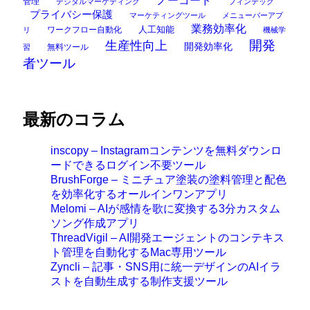
ノーコード
管理
デジタルマーケティング
フィンテック
プライバシー保護
マーケティングツール
メニューバーアプ
業務効率化
ワークフロー自動化
人工知能
リ
機械学
開発
生産性向上
開発効率化
無料ツール
習
者ツール
最新のコラム
inscopy – Instagramコンテンツを無料ダウンロ
ードできるログイン不要ツール
BrushForge – ミニチュア塗装の塗料管理と配色
を効率化するオールインワンアプリ
Melomi – AIが感情を歌に変換する3分カスタム
ソング作成アプリ
ThreadVigil – AI開発エージェントのコンテキス
ト管理を自動化するMac専用ツール
Zyncli – 記事・SNS用に統一デザインのAIイラ
ストを自動生成する制作支援ツール