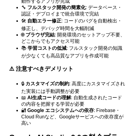
動作するアプリが完成
🔧
フルスタック開発の簡素化
: データベース・
認証・デプロイまで統合環境で完結
🛠️
自動エラー修正
: コードのバグを自動検出・
修正し、デバッグ時間を大幅削減
🌐
ブラウザ完結
: 開発環境のセットアップ不要、
どこからでもアクセス可能
📚
学習コストの低減
: フルスタック開発の知識
が少なくても高品質なアプリを作成可能
⚠️ 注意すべきデメリット
🔒
カスタマイズの制約
: 高度にカスタマイズされ
た実装には手動調整が必要
📖
AI生成コードの理解
: 自動生成されたコード
の内容を把握する学習が必要
🔐
Google エコシステムへの依存
: Firebase・
Cloud Runなど、Googleサービスへの依存度が
高い