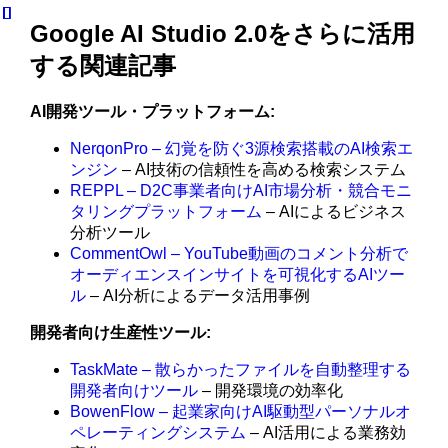
Google AI Studio 2.0をさらに活用
する関連記事
AI開発ツール・プラットフォーム:
NerqonPro – 幻覚を防ぐ3源検索搭載のAI検索エ
ンジン
– AI技術の信頼性を高める検索システム
REPPL – D2C事業者向けAI市場分析・競合モニ
タリングプラットフォーム
– AIによるビジネス
分析ツール
CommentOwl – YouTube動画のコメント分析で
オーディエンスインサイトを可視化するAIツー
ル
– AI分析によるデータ活用事例
開発者向け生産性ツール:
TaskMate – 散らかったファイルを自動整理する
開発者向けツール
– 開発環境の効率化
BowenFlow – 起業家向けAI駆動型パーソナルオ
ペレーティングシステム
– AI活用による業務効