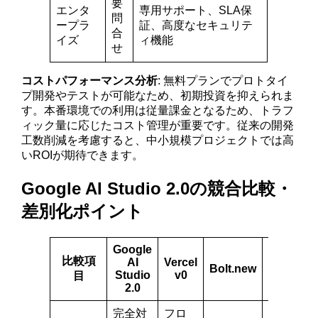
要
エンタ
専用サポート、SLA保
問
ープラ
証、高度なセキュリテ
合
イズ
ィ機能
せ
コストパフォーマンス分析
: 無料プランでプロトタイ
プ開発やテストが可能なため、初期投資を抑えられま
す。本番環境での利用は従量課金となるため、トラフ
ィック量に応じたコスト管理が重要です。従来の開発
工数削減を考慮すると、中小規模プロジェクトでは高
いROIが期待できます。
Google AI Studio 2.0の競合比較・
差別化ポイント
Google
比較項
AI
Vercel
Bolt.new
Replit
Studio
v0
目
2.0
完全対
フロ