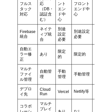
フルス
応
ント
フロント
完全
タック
（DB・
エン
エンド中
対応
対応
認証含
ド中
心
む）
心
ネイテ
別途
別途
別途設定
Firebase
ィブ統
設定
設定
統合
必要
合
必要
必要
自動エ
限定
ラー修
あり
限定的
あり
的
正
マルチ
自動管
手動
自動
ファイ
手動管理
理
管理
管理
ル管理
デプロ
Replit
Cloud
Netlify等
Vercel
環境
Run
イ先
マルチ
コラボ
プレイ
レーシ
あり
なし
あり