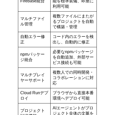
Firebase統合
能を標準装備、即座に
利用可能
複数ファイルにまたが
マルチファイ
るプロジェクトを自動
ル管理
で構築・管理
自動エラー修
コード内のエラーを検
正
出し、自動的に修正
必要なnpmパッケージ
npmパッケー
を自動追加、外部サー
ジ統合
ビス接続も可能
複数人での同時開発・
マルチプレイ
コラボレーションに対
ヤーサポート
応
Cloud Runデプ
ブラウザから直接本番
ロイ
環境へデプロイ可能
AIエージェントがプロ
プロジェクト
ジェクト全体の文脈を