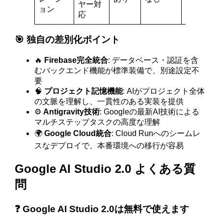
ヤー対
ョン
応
🎯 独自の差別化ポイント
🔥
Firebase完全統合
: データベース・認証を含
むバックエンド機能が標準装備で、別途設定不
要
🧠
プロジェクト記憶機能
: AIがプロジェクト全体
の文脈を理解し、一貫性のある実装を提供
⚙️
Antigravity技術
: Googleの最新AI技術による
マルチステップタスクの高度な理解
🌍
Google Cloud統合
: Cloud Runへのシームレ
スなデプロイで、本番環境への移行が容易
Google AI Studio 2.0 よくある質
問
❓ Google AI Studio 2.0は無料で使えます