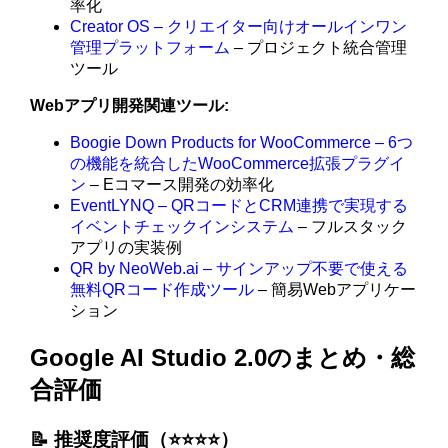
率化
Creator OS – クリエイター向けオールインワン
管理プラットフォーム
– プロジェクト統合管理
ツール
Webアプリ開発関連ツール:
Boogie Down Products for WooCommerce – 6つ
の機能を統合したWooCommerce拡張プラグイ
ン
– Eコマース開発の効率化
EventLYNQ – QRコードとCRM連携で実現する
イベントチェックインシステム
– フルスタック
アプリの実装例
QR by NeoWeb.ai – サインアップ不要で使える
無料QRコード作成ツール
– 簡易Webアプリケー
ション
Google AI Studio 2.0のまとめ・総
合評価
📝 推奨度評価（⭐️⭐️⭐️⭐️）