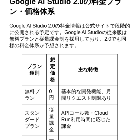
Google AI Studio 2.0の料金プラ
ン・価格体系
Google AI Studio 2.0の料金情報は公式サイトで段階的
に公開される予定です。Google AI Studioの従来版は
無料プランと従量課金制を採用しており、2.0でも同
様の料金体系が予想されます。
想
プラン
定
主な特徴
種別
価
格
無料プ
0
基本的な開発機能、月
円
ラン
間リクエスト制限あり
従
スタン
APIコール数・Cloud
量
ダード
Run利用時間に応じた
課
プラン
課金
金