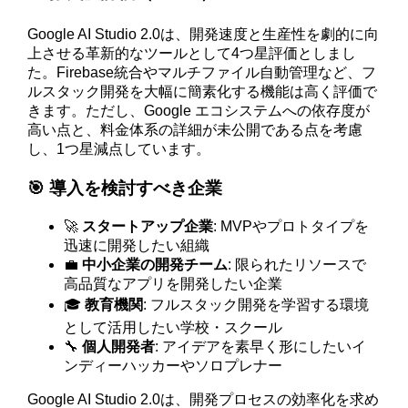
Google AI Studio 2.0は、開発速度と生産性を劇的に向
上させる革新的なツールとして4つ星評価としまし
た。Firebase統合やマルチファイル自動管理など、フ
ルスタック開発を大幅に簡素化する機能は高く評価で
きます。ただし、Google エコシステムへの依存度が
高い点と、料金体系の詳細が未公開である点を考慮
し、1つ星減点しています。
🎯 導入を検討すべき企業
🚀
スタートアップ企業
: MVPやプロトタイプを
迅速に開発したい組織
💼
中小企業の開発チーム
: 限られたリソースで
高品質なアプリを開発したい企業
🎓
教育機関
: フルスタック開発を学習する環境
として活用したい学校・スクール
🔧
個人開発者
: アイデアを素早く形にしたいイ
ンディーハッカーやソロプレナー
Google AI Studio 2.0は、開発プロセスの効率化を求め