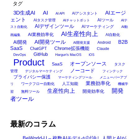
タグ
AI
3D生成AI
AIエージ
AIアシスタント
AI API
ェント
AIタスク管理
AIツール
AIチャットボット
AIテ
AIデザインツール
AIマーケティング
スト自動化
AI動
AI生産性向上
AI業務効率化
AI自動化
画編集
AI開発ツール
AI開発
B2B
Android
AI開発支援
SaaS
Chrome拡張機能
ChatGPT
Claude
GitHub
DevOps
Hargun's MacOS
iOS
Product
オープンソース
SaaS
タスク
ノーコード
管理
デジタルマーケティング
フィンテック
プライバシー保護
マーケティングツール
メニューバーアプ
業務効率化
ワークフロー自動化
人工知能
リ
機械学
開発
生産性向上
開発効率化
無料ツール
習
者ツール
最新のコラム
BeWorld-U – 複数AIモデルが討論し人間とAIが