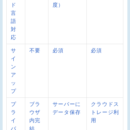
ド
度）
言
語
対
応
サ
不要
必須
必須
イ
ン
ア
ッ
プ
プ
ブラ
サーバーに
クラウドス
ラ
ウザ
データ保存
トレージ利
イ
内完
用
バ
結