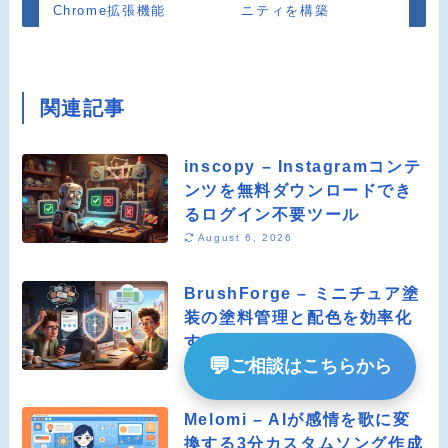
Chrome拡張機能
ニティを構築
関連記事
inscopy – Instagramコンテ
ンツを無料ダウンロードでき
るログイン不要ツール
August 6, 2026
BrushForge – ミニチュア塗
装の塗料管理と配色を効率化
するオールインワンアプリ
💬
ご相談はこちらから
August 6, 2026
Melomi – AIが感情を歌に変
換する3分カスタムソング作成