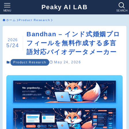
Peaky AI LAB
MENU
SEARCH
ホーム
Product Research
Bandhan – インド式婚姻プロ
2026
フィールを無料作成する多言
5/24
語対応バイオデータメーカー
May 24, 2026
Product Research