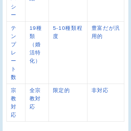
シ
ー
テ
19種
5-10種類程
豊富だが汎
ン
類
度
用的
プ
（婚
レ
活特
ー
化）
ト
数
宗
全宗
限定的
非対応
教
教対
対
応
応