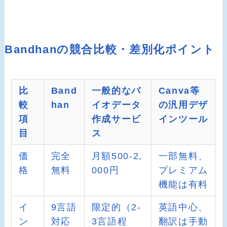
Bandhanの競合比較・差別化ポイント
比
Band
一般的なバ
Canva等
較
han
イオデータ
の汎用デザ
項
作成サービ
インツール
目
ス
価
完全
月額500-2,
一部無料、
格
無料
000円
プレミアム
機能は有料
イ
9言語
限定的（2-
英語中心、
ン
対応
3言語程
翻訳は手動