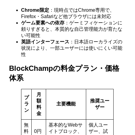
Chrome限定
：現時点ではChrome専用で、
Firefox・Safariなど他ブラウザには未対応
ゲーム要素への依存
：ゲーミフィケーションに
頼りすぎると、本質的な自己管理能力が育たな
い可能性
英語インターフェース
：日本語ローカライズの
状況により、一部ユーザーには使いにくい可能
性
BlockChampの料金プラン・価格
体系
月
プ
額
推奨ユー
ラ
主要機能
料
ザー
ン
金
無
基本的なWebサ
個人ユー
料
0円
イトブロック、
ザー、試