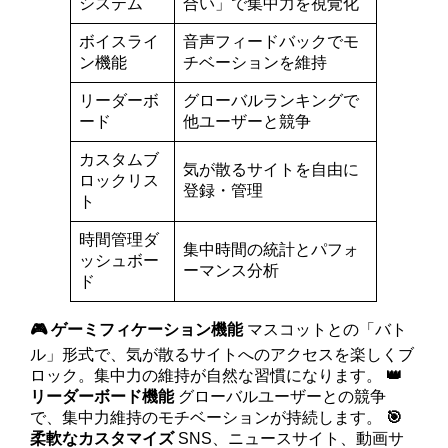
システム
合い」で集中力を視覚化
ボイスライ
音声フィードバックでモ
ン機能
チベーションを維持
リーダーボ
グローバルランキングで
ード
他ユーザーと競争
カスタムブ
気が散るサイトを自由に
ロックリス
登録・管理
ト
時間管理ダ
集中時間の統計とパフォ
ッシュボー
ーマンス分析
ド
🎮 ゲーミフィケーション機能
マスコットとの「バト
ル」形式で、気が散るサイトへのアクセスを楽しくブ
ロック。集中力の維持が自然な習慣になります。
👑
リーダーボード機能
グローバルユーザーとの競争
で、集中力維持のモチベーションが持続します。
🎯
柔軟なカスタマイズ
SNS、ニュースサイト、動画サ