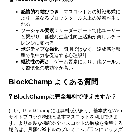
感情的な結びつき
：マスコットとの対戦形式に
より、単なるブロックツール以上の愛着が生ま
れる
ソーシャル要素
：リーダーボードで他ユーザー
と繋がり、孤独な生産性向上活動が楽しいチャ
レンジに変わる
ポジティブな強化
：罰則ではなく、達成感と報
酬で集中力を促進する心理設計
継続性の高さ
：ゲーム要素により、他ツールよ
り習慣化の成功率が高い
BlockChamp よくある質問
❓ BlockChampは完全無料で使えますか？
はい、BlockChampには無料版があり、基本的なWeb
サイトブロック機能と基本マスコットを利用できま
す。より高度な機能や全マスコットの解放を希望する
場合は、月額4.99ドルのプレミアムプランにアップグ