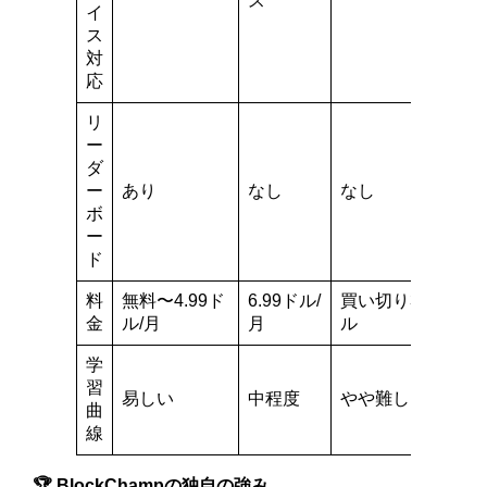
ス
イ
ス
対
応
リ
ー
ダ
ー
あり
なし
なし
な
ボ
ー
ド
料
無料〜4.99ド
6.99ドル/
買い切り39ド
無
金
ル/月
月
ル
学
習
易しい
中程度
やや難しい
易
曲
線
🏆 BlockChampの独自の強み