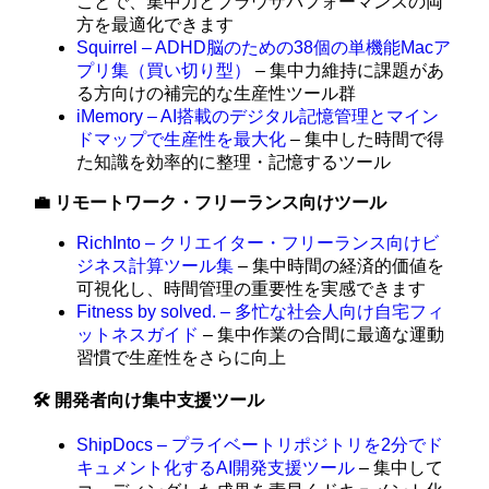
ことで、集中力とブラウザパフォーマンスの両
方を最適化できます
Squirrel – ADHD脳のための38個の単機能Macア
プリ集（買い切り型）
– 集中力維持に課題があ
る方向けの補完的な生産性ツール群
iMemory – AI搭載のデジタル記憶管理とマイン
ドマップで生産性を最大化
– 集中した時間で得
た知識を効率的に整理・記憶するツール
💼 リモートワーク・フリーランス向けツール
RichInto – クリエイター・フリーランス向けビ
ジネス計算ツール集
– 集中時間の経済的価値を
可視化し、時間管理の重要性を実感できます
Fitness by solved. – 多忙な社会人向け自宅フィ
ットネスガイド
– 集中作業の合間に最適な運動
習慣で生産性をさらに向上
🛠️ 開発者向け集中支援ツール
ShipDocs – プライベートリポジトリを2分でド
キュメント化するAI開発支援ツール
– 集中して