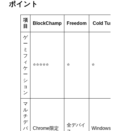
ポイント
項
BlockChamp
Freedom
Cold Turkey
S
目
ゲ
ー
ミ
フ
ィ
⭐⭐⭐⭐⭐
⭐
⭐
⭐
ケ
ー
シ
ョ
ン
マ
ル
チ
デ
全デバイ
バ
Chrome限定
Windows/Mac
C