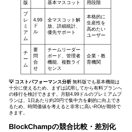
版
基本マスコット
用段階
プ
本格的に
レ
4.99
全マスコット解
生産性を
ド
ミ
放、詳細統計、
高めたい
ル
ア
優先サポート
ユーザー
ム
要
チームリーダー
チ
問
ボード、管理者
企業・教
ー
合
機能、複数ライ
育機関
ム
せ
センス
💡 コストパフォーマンス分析
無料版でも基本機能は
十分に使えるため、まずは試用してから有料プランへ
の移行を検討できます。月額4.99ドルのプレミアムプ
ランは、1日あたり約20円で集中力を劇的に向上でき
るため、時間価値を考えると非常に高いROIが期待で
きます。
BlockChampの競合比較・差別化