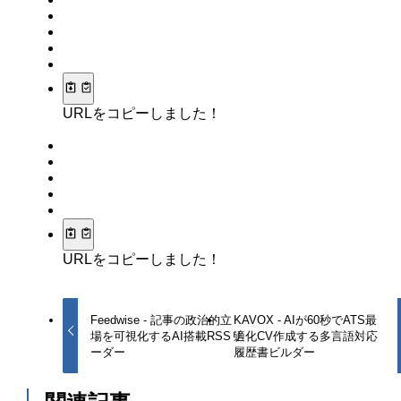
URLをコピーしました！
URLをコピーしました！
Feedwise - 記事の政治的立
KAVOX - AIが60秒でATS最
場を可視化するAI搭載RSSリ
適化CV作成する多言語対応
ーダー
履歴書ビルダー