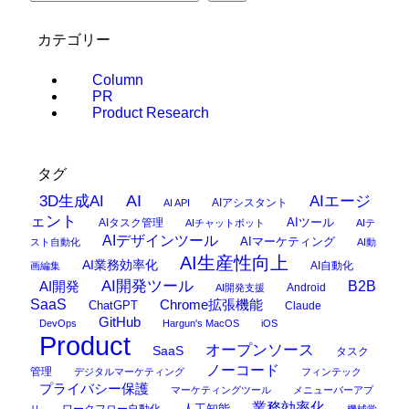
カテゴリー
Column
PR
Product Research
タグ
AI
3D生成AI
AIエージ
AIアシスタント
AI API
ェント
AIタスク管理
AIツール
AIチャットボット
AIテ
AIデザインツール
AIマーケティング
スト自動化
AI動
AI生産性向上
AI業務効率化
AI自動化
画編集
AI開発ツール
AI開発
B2B
Android
AI開発支援
SaaS
Chrome拡張機能
ChatGPT
Claude
GitHub
DevOps
Hargun's MacOS
iOS
Product
オープンソース
SaaS
タスク
ノーコード
管理
デジタルマーケティング
フィンテック
プライバシー保護
マーケティングツール
メニューバーアプ
業務効率化
ワークフロー自動化
人工知能
リ
機械学