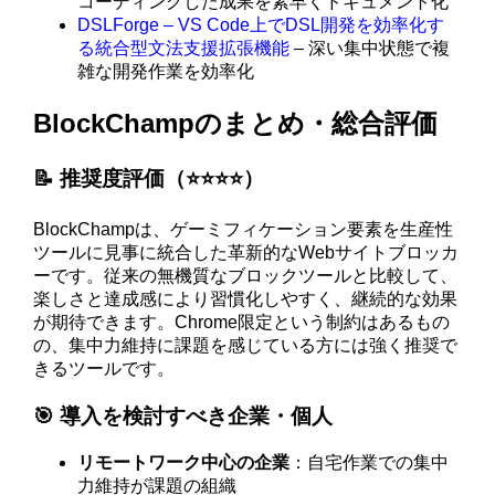
コーディングした成果を素早くドキュメント化
DSLForge – VS Code上でDSL開発を効率化す
る統合型文法支援拡張機能
– 深い集中状態で複
雑な開発作業を効率化
BlockChampのまとめ・総合評価
📝 推奨度評価（⭐️⭐️⭐️⭐️）
BlockChampは、ゲーミフィケーション要素を生産性
ツールに見事に統合した革新的なWebサイトブロッカ
ーです。従来の無機質なブロックツールと比較して、
楽しさと達成感により習慣化しやすく、継続的な効果
が期待できます。Chrome限定という制約はあるもの
の、集中力維持に課題を感じている方には強く推奨で
きるツールです。
🎯 導入を検討すべき企業・個人
リモートワーク中心の企業
：自宅作業での集中
力維持が課題の組織