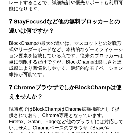
レードすることで、詳細統計や優先サポートも利用可
能になります。
❓ StayFocusdなど他の無料ブロッカーとの
違いは何ですか？
BlockChampの最大の違いは、マスコットとの対戦形
式やリーダーボードなど、本格的なゲーミフィケーシ
ョン要素を搭載している点です。従来のブロッカーは
単に制限するだけですが、BlockChampは楽しさと達
成感により習慣化しやすく、継続的なモチベーション
維持が可能です。
❓ ChromeブラウザでしかBlockChampは使
えませんか？
現時点ではBlockChampはChrome拡張機能として提
供されており、Chrome専用となっています。
Firefox、Safari、Edgeなど他のブラウザには対応して
いません。Chromeベースのブラウザ（Braveや