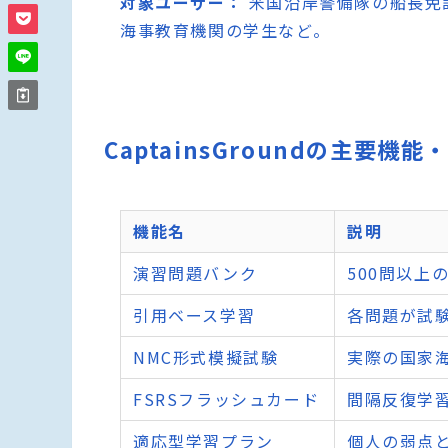
対象ユーザー：
米国沿岸警備隊の船長免
海事教育機関の学生など。
CaptainsGroundの主要機能
機能名
説明
演習問題バンク
500問以上
引用ベース学習
各問題が試
NMC形式模擬試験
実際の国家
FSRSフラッシュカード
間隔反復学
適応型学習プラン
個人の弱点