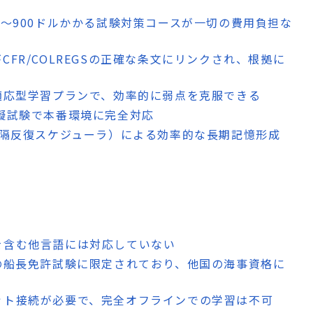
00〜900ドルかかる試験対策コースが一切の費用負担な
CFR/COLREGSの正確な条文にリンクされ、根拠に
る適応型学習プランで、効率的に弱点を克服できる
模擬試験で本番環境に完全対応
由間隔反復スケジューラ）による効率的な長期記憶形成
を含む他言語には対応していない
の船長免許試験に限定されており、他国の海事資格に
ット接続が必要で、完全オフラインでの学習は不可