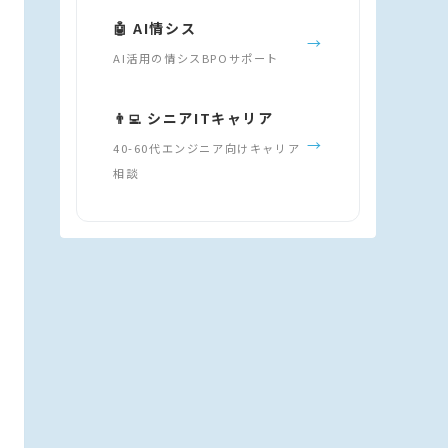
🤖 AI情シス
→
AI活用の情シスBPOサポート
👨‍💻 シニアITキャリア
→
40-60代エンジニア向けキャリア
相談