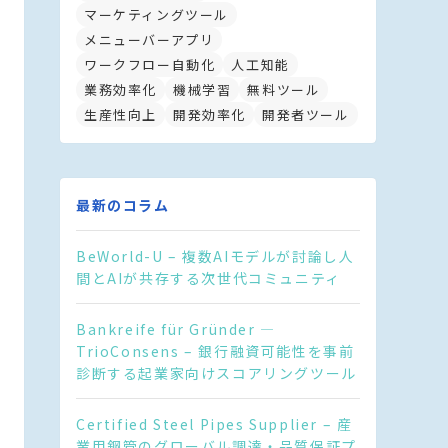
マーケティングツール
メニューバーアプリ
ワークフロー自動化
人工知能
業務効率化
機械学習
無料ツール
生産性向上
開発効率化
開発者ツール
最新のコラム
BeWorld-U – 複数AIモデルが討論し人
間とAIが共存する次世代コミュニティ
Bankreife für Gründer —
TrioConsens – 銀行融資可能性を事前
診断する起業家向けスコアリングツール
Certified Steel Pipes Supplier – 産
業用鋼管のグローバル調達・品質保証プ