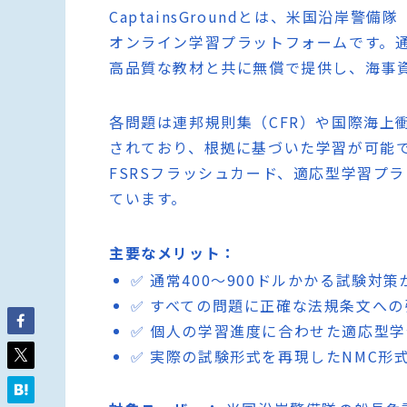
CaptainsGroundとは、米国沿岸
オンライン学習プラットフォームです。通
高品質な教材と共に無償で提供し、海事
各問題は連邦規則集（CFR）や国際海上衝
されており、根拠に基づいた学習が可能で
FSRSフラッシュカード、適応型学習プ
ています。
主要なメリット：
✅ 通常400〜900ドルかかる試験対
✅ すべての問題に正確な法規条文へ
✅ 個人の学習進度に合わせた適応型
✅ 実際の試験形式を再現したNMC形