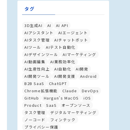
タグ
3D生成AI
AI
AI API
AIアシスタント
AIエージェント
AIタスク管理
AIチャットボット
AIツール
AIテスト自動化
AIデザインツール
AIマーケティング
AI動画編集
AI業務効率化
AI生産性向上
AI自動化
AI開発
AI開発ツール
AI開発支援
Android
B2B SaaS
ChatGPT
Chrome拡張機能
Claude
DevOps
GitHub
Hargun's MacOS
iOS
Product
SaaS
オープンソース
タスク管理
デジタルマーケティング
ノーコード
フィンテック
プライバシー保護