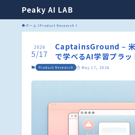
Peaky AI LAB
ホーム
Product Research
CaptainsGroun
2026
5/17
で学べるAI学習プラッ
Product Research
May 17, 2026