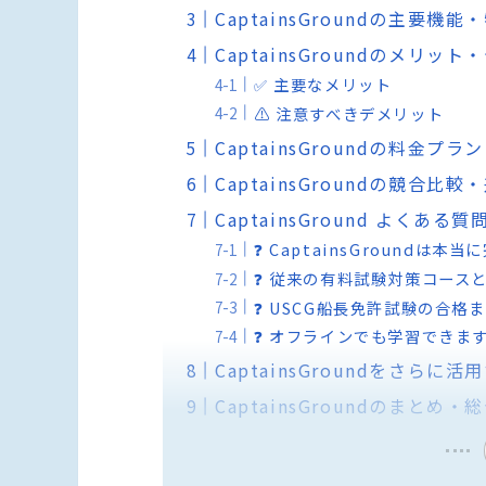
CaptainsGroundの主要機能
CaptainsGroundのメリッ
✅ 主要なメリット
⚠️ 注意すべきデメリット
CaptainsGroundの料金プ
CaptainsGroundの競合比
CaptainsGround よくある質
❓ CaptainsGroundは
❓ 従来の有料試験対策コース
❓ USCG船長免許試験の合
❓ オフラインでも学習できま
CaptainsGroundをさらに
CaptainsGroundのまとめ・