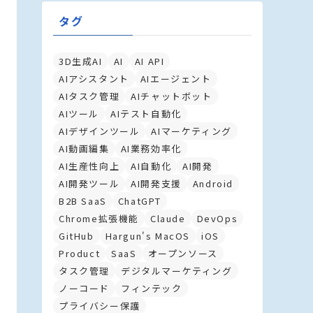
タグ
3D生成AI
AI
AI API
AIアシスタント
AIエージェント
AIタスク管理
AIチャットボット
AIツール
AIテスト自動化
AIデザインツール
AIマーケティング
AI動画編集
AI業務効率化
AI生産性向上
AI自動化
AI開発
AI開発ツール
AI開発支援
Android
B2B SaaS
ChatGPT
Chrome拡張機能
Claude
DevOps
GitHub
Hargun's MacOS
iOS
Product
SaaS
オープンソース
タスク管理
デジタルマーケティング
ノーコード
フィンテック
プライバシー保護