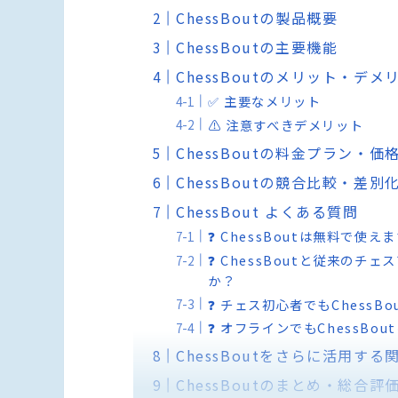
ChessBoutの製品概要
ChessBoutの主要機能
ChessBoutのメリット・デメ
✅ 主要なメリット
⚠️ 注意すべきデメリット
ChessBoutの料金プラン・価
ChessBoutの競合比較・差別
ChessBout よくある質問
❓ ChessBoutは無料で使え
❓ ChessBoutと従来のチェ
か？
❓ チェス初心者でもChessB
❓ オフラインでもChessBo
ChessBoutをさらに活用する
ChessBoutのまとめ・総合評