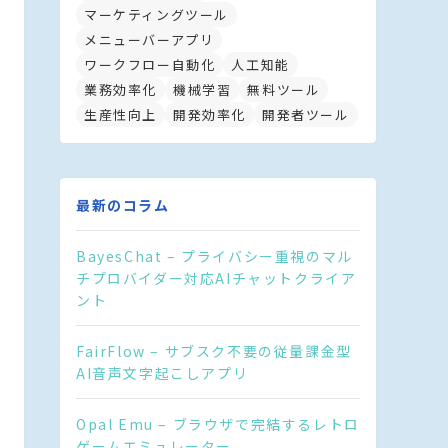
マーケティングツール
メニューバーアプリ
ワークフロー自動化
人工知能
業務効率化
機械学習
無料ツール
生産性向上
開発効率化
開発者ツール
最新のコラム
BayesChat – プライバシー重視のマル
チプロバイダー対応AIチャットクライア
ント
FairFlow – サブスク不要の従量課金型
AI音声文字起こしアプリ
Opal Emu – ブラウザで完結するレトロ
ゲームエミュレーター