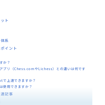
リット
格体系
化ポイント
ますか？
スアプリ（Chess.comやLichess）との違いは何です
outで上達できますか？
utは使用できますか？
関連記事
価