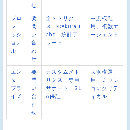
せ
プロ
要
全メトリク
中規模運
フェ
問
ス、Cekura L
用、複数エ
ッシ
い
abs、統計ア
ージェント
ョナ
合
ラート
ル
わ
せ
エン
要
カスタムメト
大規模運
ター
問
リクス、専用
用、ミッシ
プラ
い
サポート、SL
ョンクリテ
イズ
合
A保証
ィカル
わ
せ