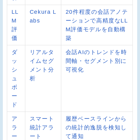
LL
Cekura L
20件程度の会話アノテ
M
abs
ーションで高精度なLL
評
M評価モデルを自動構
価
築
ダ
リアルタ
会話AIのトレンドを時
ッ
イムセグ
間軸・セグメント別に
シ
メント分
可視化
ュ
析
ボ
ー
ド
ア
スマート
履歴ベースラインから
ラ
統計アラ
の統計的逸脱を検知し
ー
ート
て通知