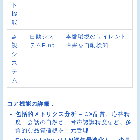
ト
機
能
監
自動シス
本番環境のサイレント
視
テムPing
障害を自動検知
シ
ス
テ
ム
コア機能の詳細：
包括的メトリクス分析
– CX品質、応答精
度、会話の自然さ、音声認識精度など、多
角的な品質指標を一元管理
Cekura Labs（LLM評価最適化）
– 少量