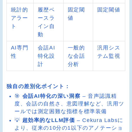
統計的
履歴ベ
固定閾
固定閾値
アラー
ースラ
値
ト
イン自
動
AI専門
会話AI
一般的
汎用シス
性
特化設
な会話
テム監視
計
分析
独自の差別化ポイント：
🎯
会話AI特化の深い洞察
– 音声認識精
度、会話の自然さ、意図理解など、汎用ツ
ールでは測定困難な指標を標準装備
💡
超効率的なLLM評価
– Cekura Labsに
より、従来の10分の1以下のアノテーショ