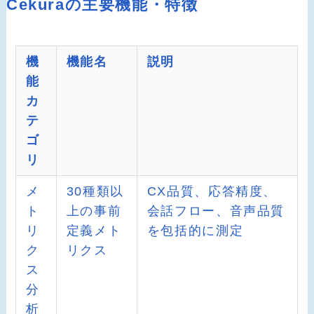
Cekuraの主要機能・特徴
機
機能名
説明
能
カ
テ
ゴ
リ
メ
30種類以
CX品質、応答精度、
ト
上の事前
会話フロー、音声品質
リ
定義メト
を包括的に測定
ク
リクス
ス
分
析