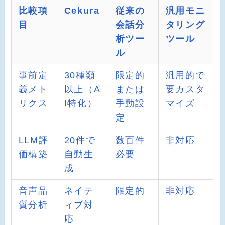
比較項
Cekura
従来の
汎用モニ
目
会話分
タリング
析ツー
ツール
ル
事前定
30種類
限定的
汎用的で
義メト
以上（A
または
要カスタ
リクス
I特化）
手動設
マイズ
定
LLM評
20件で
数百件
非対応
価構築
自動生
必要
成
音声品
ネイテ
限定的
非対応
質分析
ィブ対
応