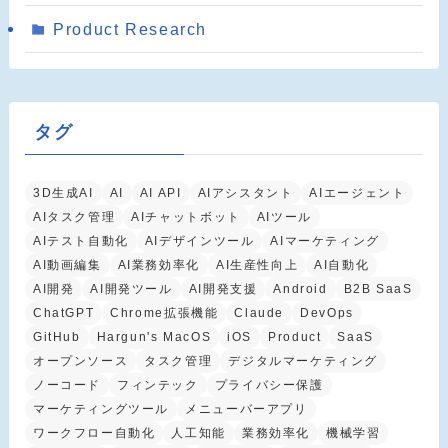
Product Research
タグ
3D生成AI
AI
AI API
AIアシスタント
AIエージェント
AIタスク管理
AIチャットボット
AIツール
AIテスト自動化
AIデザインツール
AIマーケティング
AI動画編集
AI業務効率化
AI生産性向上
AI自動化
AI開発
AI開発ツール
AI開発支援
Android
B2B SaaS
ChatGPT
Chrome拡張機能
Claude
DevOps
GitHub
Hargun's MacOS
iOS
Product
SaaS
オープンソース
タスク管理
デジタルマーケティング
ノーコード
フィンテック
プライバシー保護
マーケティングツール
メニューバーアプリ
ワークフロー自動化
人工知能
業務効率化
機械学習