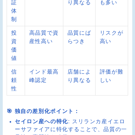
証
り異なる
も多い
体
制
投
高品質で資
品質にば
リスクが
資
産性高い
らつき
高い
価
値
信
インド最高
店舗によ
評価が難
頼
峰認定
り異なる
しい
性
🎯 独自の差別化ポイント：
セイロン産への特化
: スリランカ産イエロ
ーサファイアに特化することで、品質の一