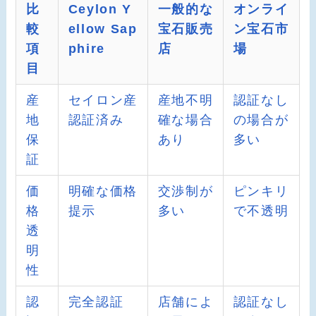
比
Ceylon Y
一般的な
オンライ
較
ellow Sap
宝石販売
ン宝石市
項
phire
店
場
目
産
セイロン産
産地不明
認証なし
地
認証済み
確な場合
の場合が
保
あり
多い
証
価
明確な価格
交渉制が
ピンキリ
格
提示
多い
で不透明
透
明
性
認
完全認証
店舗によ
認証なし