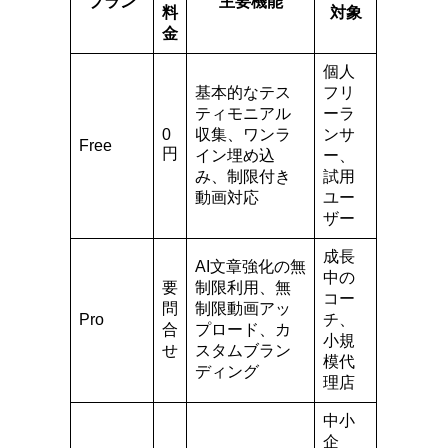
プラン
主要機能
料
対象
金
個人
基本的なテス
フリ
ティモニアル
ーラ
0
収集、ワンラ
ンサ
Free
円
イン埋め込
ー、
み、制限付き
試用
動画対応
ユー
ザー
成長
AI文章強化の無
中の
要
制限利用、無
コー
問
制限動画アッ
Pro
チ、
合
プロード、カ
小規
せ
スタムブラン
模代
ディング
理店
中小
企