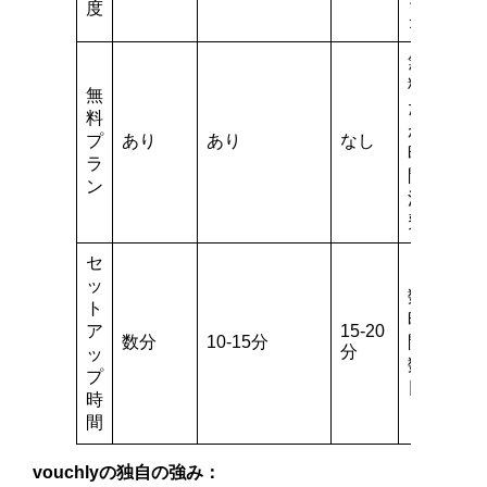
度
グ
無
料
無
だ
料
が
プ
あり
あり
なし
時
ラ
間
ン
消
費
セ
ッ
数
ト
時
ア
15-20
数分
10-15分
間-
分
ッ
数
プ
日
時
間
vouchlyの独自の強み：