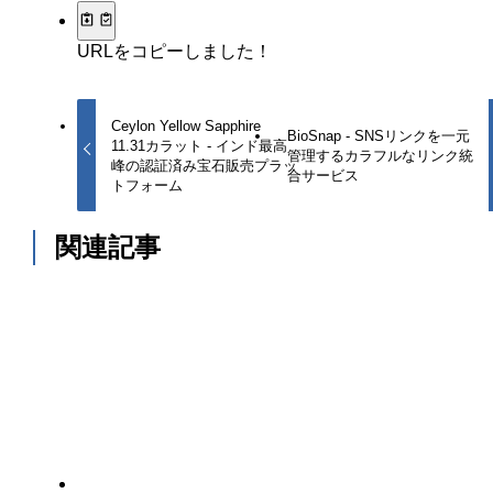
URLをコピーしました！
Ceylon Yellow Sapphire
BioSnap - SNSリンクを一元
11.31カラット - インド最高
管理するカラフルなリンク統
峰の認証済み宝石販売プラッ
合サービス
トフォーム
関連記事