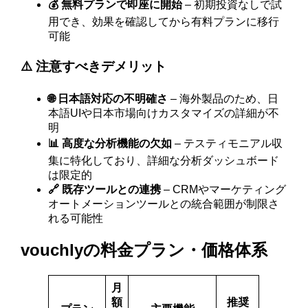
💰 無料プランで即座に開始
– 初期投資なしで試
用でき、効果を確認してから有料プランに移行
可能
⚠️ 注意すべきデメリット
🌐 日本語対応の不明確さ
– 海外製品のため、日
本語UIや日本市場向けカスタマイズの詳細が不
明
📊 高度な分析機能の欠如
– テスティモニアル収
集に特化しており、詳細な分析ダッシュボード
は限定的
🔗 既存ツールとの連携
– CRMやマーケティング
オートメーションツールとの統合範囲が制限さ
れる可能性
vouchlyの料金プラン・価格体系
月
額
推奨