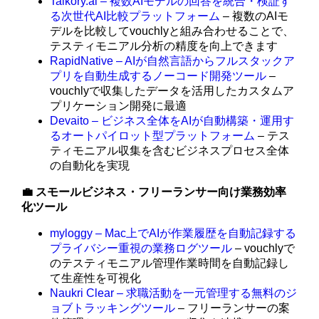
Talkory.ai – 複数AIモデルの回答を統合・検証す
る次世代AI比較プラットフォーム
– 複数のAIモ
デルを比較してvouchlyと組み合わせることで、
テスティモニアル分析の精度を向上できます
RapidNative – AIが自然言語からフルスタックア
プリを自動生成するノーコード開発ツール
–
vouchlyで収集したデータを活用したカスタムア
プリケーション開発に最適
Devaito – ビジネス全体をAIが自動構築・運用す
るオートパイロット型プラットフォーム
– テス
ティモニアル収集を含むビジネスプロセス全体
の自動化を実現
💼 スモールビジネス・フリーランサー向け業務効率
化ツール
myloggy – Mac上でAIが作業履歴を自動記録する
プライバシー重視の業務ログツール
– vouchlyで
のテスティモニアル管理作業時間を自動記録し
て生産性を可視化
Naukri Clear – 求職活動を一元管理する無料のジ
ョブトラッキングツール
– フリーランサーの案