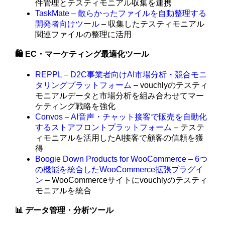
件管理とテスティモニアル収集を連携
TaskMate – 散らかったファイルを自動整理する
開発者向けツール
– 収集したテスティモニアル
関連ファイルの整理に活用
🛍️ EC・マーケティング最適化ツール
REPPL – D2C事業者向けAI市場分析・競合モニ
タリングプラットフォーム
– vouchlyのテスティ
モニアルデータと市場分析を組み合わせてマー
ケティング戦略を強化
Convos – AI音声・チャット接客で販売を自動化
するストアフロントプラットフォーム
– テステ
ィモニアルを活用したAI接客で顧客の信頼を獲
得
Boogie Down Products for WooCommerce – 6つ
の機能を統合したWooCommerce拡張プラグイ
ン
– WooCommerceサイトにvouchlyのテスティ
モニアルを統合
📊 データ管理・分析ツール