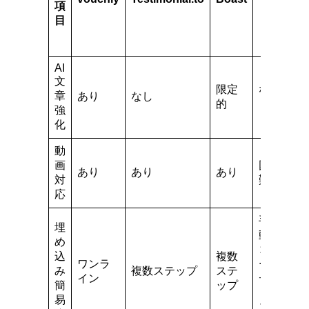
項
動
目
収
集
AI
文
限定
な
章
あり
なし
的
し
強
化
動
画
困
あり
あり
あり
対
難
応
手
埋
動
め
コ
込
複数
ワンラ
ー
み
複数ステップ
ステ
イン
デ
簡
ップ
ィ
易
ン