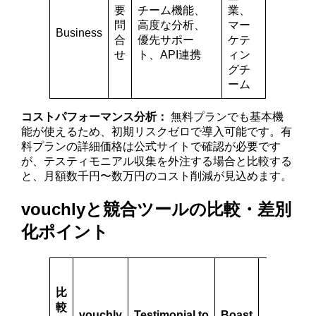
要
チーム機能、
業、
問
高度な分析、
マー
Business
合
優先サポー
ケテ
せ
ト、API連携
ィン
グチ
ーム
コストパフォーマンス分析：
無料プランでも基本機
能が使えるため、初期リスクゼロで導入可能です。有
料プランの詳細価格は公式サイトで確認が必要です
が、テスティモニアル収集を外注する場合と比較する
と、月額数千円〜数万円のコスト削減が見込めます。
vouchlyと競合ツールの比較・差別
化ポイント
従
来
比
の
較
vouchly
Testimonial.to
Boast
手