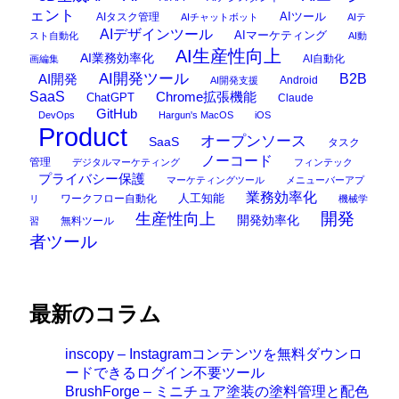
ェント
AIタスク管理
AIツール
AIチャットボット
AIテ
AIデザインツール
AIマーケティング
スト自動化
AI動
AI生産性向上
AI業務効率化
AI自動化
画編集
AI開発ツール
AI開発
B2B
Android
AI開発支援
SaaS
Chrome拡張機能
ChatGPT
Claude
GitHub
DevOps
Hargun's MacOS
iOS
Product
オープンソース
SaaS
タスク
ノーコード
管理
デジタルマーケティング
フィンテック
プライバシー保護
マーケティングツール
メニューバーアプ
業務効率化
ワークフロー自動化
人工知能
リ
機械学
開発
生産性向上
開発効率化
無料ツール
習
者ツール
最新のコラム
inscopy – Instagramコンテンツを無料ダウンロ
ードできるログイン不要ツール
BrushForge – ミニチュア塗装の塗料管理と配色