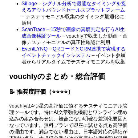
Sillage – シグナル分析で最適なタイミングを捉
えるアウトバウンドセールスプラットフォーム
– テスティモニアル収集のタイミング最適化に
活用
ScanTrace – 15秒で画像の真贋判定を行うAI生
成画像検証ツール
– vouchlyで収集した動画・画
像テスティモニアルの真正性確認に利用
EventLYNQ – QRコードとCRM連携で実現する
イベントチェックインシステム
– イベント参加
者からリアルタイムでテスティモニアルを収集
vouchlyのまとめ・総合評価
📝 推奨度評価（⭐️⭐️⭐️⭐️）
vouchlyは4つ星の高評価に値するテスティモニアル管
理ツールです。特にAI文章強化機能とワンライン埋め
込みの組み合わせは、競合にない明確な差別化要因と
なっています。無料プランで即座に試せる点も高評価
の理由です。満点でない理由は、日本語対応の詳細が