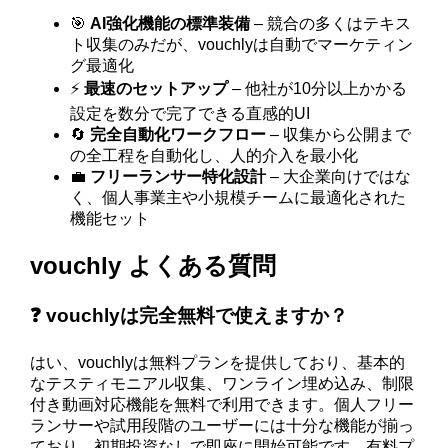
🎯
AI強化機能の標準装備
– 競合の多くはテキス
ト収集のみだが、vouchlyは自動でマーケティン
グ最適化
⚡
最速のセットアップ
– 他社が10分以上かかる
設定を数分で完了できる直感的UI
🔄
完全自動化ワークフロー
– 収集から公開まで
の全工程を自動化し、人的介入を最小化
💼
フリーランサー特化設計
– 大企業向けではな
く、個人事業主や小規模チームに最適化された
機能セット
vouchly よくある質問
❓ vouchlyは完全無料で使えますか？
はい、vouchlyは無料プランを提供しており、基本的
なテスティモニアル収集、ワンライン埋め込み、制限
付き動画対応機能を無料で利用できます。個人フリー
ランサーや試用段階のユーザーには十分な機能が揃っ
ており、初期投資なしで即座に開始可能です。有料プ