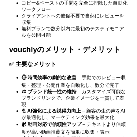
コピー&ペーストの手間を完全に排除した自動化
ワークフロー
クライアントへの催促不要で自然にレビューを
収集
無料プランで数分以内に最初のテスティモニア
ルを公開可能
vouchlyのメリット・デメリット
✅ 主要なメリット
⏱️ 時間効率の劇的な改善
– 手動でのレビュー収
集・整理・公開作業を自動化し、数分で完了
🎨 ブランド統一性の維持
– カスタマイズ可能な
ブランドリンクで、企業イメージを一貫して表
現
💪 AI強化による説得力向上
– 顧客の生の声をAI
が最適化し、マーケティング効果を最大化
📹 動画対応で信頼性アップ
– テキストより信頼
度が高い動画推薦文を簡単に収集・表示