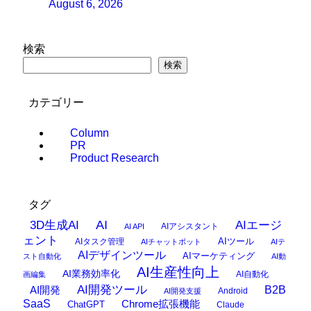
August 6, 2026
検索
検索
カテゴリー
Column
PR
Product Research
タグ
AI
3D生成AI
AIエージ
AIアシスタント
AI API
ェント
AIタスク管理
AIツール
AIチャットボット
AIテ
AIデザインツール
AIマーケティング
スト自動化
AI動
AI生産性向上
AI業務効率化
AI自動化
画編集
AI開発ツール
AI開発
B2B
Android
AI開発支援
SaaS
Chrome拡張機能
ChatGPT
Claude