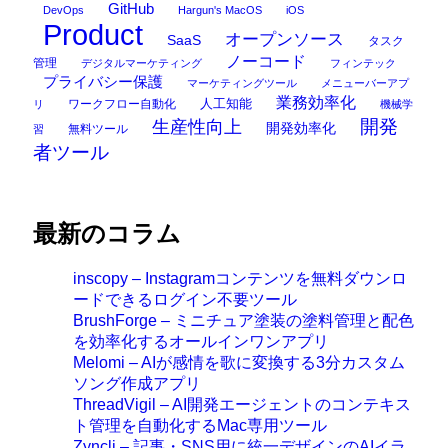
GitHub
DevOps
Hargun's MacOS
iOS
Product
オープンソース
SaaS
タスク
ノーコード
管理
デジタルマーケティング
フィンテック
プライバシー保護
マーケティングツール
メニューバーアプ
業務効率化
ワークフロー自動化
人工知能
リ
機械学
開発
生産性向上
開発効率化
無料ツール
習
者ツール
最新のコラム
inscopy – Instagramコンテンツを無料ダウンロ
ードできるログイン不要ツール
BrushForge – ミニチュア塗装の塗料管理と配色
を効率化するオールインワンアプリ
Melomi – AIが感情を歌に変換する3分カスタム
ソング作成アプリ
ThreadVigil – AI開発エージェントのコンテキス
ト管理を自動化するMac専用ツール
Zyncli – 記事・SNS用に統一デザインのAIイラ