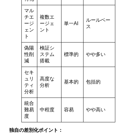
マル
チエ
複数エ
ルールベー
ージ
ージェ
単一AI
ス
ェン
ント
ト
偽陽
検証シ
性削
ステム
標準的
やや多い
減
搭載
セキ
ュリ
高度な
基本的
包括的
ティ
分析
分析
統合
難易
中程度
容易
やや高い
度
独自の差別化ポイント：