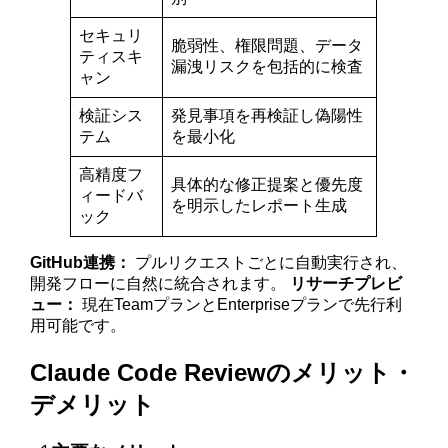
セキュリ
脆弱性、権限問題、データ
ティスキ
漏洩リスクを包括的に検査
ャン
検証シス
発見事項を再検証し偽陽性
テム
を最小化
高精度フ
具体的な修正提案と優先度
ィードバ
を明示したレポート生成
ック
GitHub連携：
プルリクエストごとに自動実行され、
開発フローに自然に統合されます。
リサーチプレビ
ュー：
現在TeamプランとEnterpriseプランで先行利
用可能です。
Claude Code Reviewのメリット・
デメリット