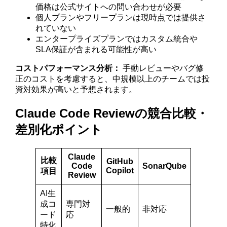
価格は公式サイトへの問い合わせが必要
個人プランやフリープランは現時点では提供さ
れていない
エンタープライズプランではカスタム統合や
SLA保証が含まれる可能性が高い
コストパフォーマンス分析：
手動レビューやバグ修
正のコストを考慮すると、中規模以上のチームでは投
資対効果が高いと予想されます。
Claude Code Reviewの競合比較・
差別化ポイント
Claude
比較
GitHub
Code
SonarQube
Copilot
項目
Review
AI生
成コ
専門対
一般的
非対応
ード
応
特化