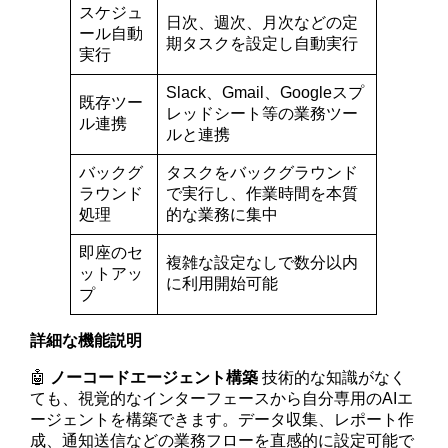
スケジュ
日次、週次、月次などの定
ール自動
期タスクを設定し自動実行
実行
Slack、Gmail、Googleスプ
既存ツー
レッドシート等の業務ツー
ル連携
ルと連携
バックグ
タスクをバックグラウンド
ラウンド
で実行し、作業時間を本質
処理
的な業務に集中
即座のセ
複雑な設定なしで数分以内
ットアッ
に利用開始可能
プ
詳細な機能説明
🤖
ノーコードエージェント構築
技術的な知識がなく
ても、視覚的なインターフェースから自分専用のAIエ
ージェントを構築できます。データ収集、レポート作
成、通知送信などの業務フローを直感的に設定可能で