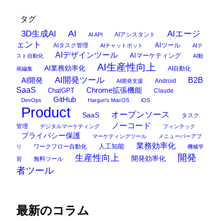
タグ
AI
3D生成AI
AIエージ
AIアシスタント
AI API
ェント
AIタスク管理
AIツール
AIチャットボット
AIテ
AIデザインツール
AIマーケティング
スト自動化
AI動
AI生産性向上
AI業務効率化
AI自動化
画編集
AI開発ツール
AI開発
B2B
Android
AI開発支援
SaaS
Chrome拡張機能
ChatGPT
Claude
GitHub
DevOps
Hargun's MacOS
iOS
Product
オープンソース
SaaS
タスク
ノーコード
管理
デジタルマーケティング
フィンテック
プライバシー保護
マーケティングツール
メニューバーアプ
業務効率化
ワークフロー自動化
人工知能
リ
機械学
開発
生産性向上
開発効率化
無料ツール
習
者ツール
最新のコラム