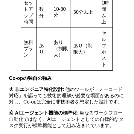
セッ
1時
トア
数
10-30
間
30分以上
分
ップ
分
以
時間
上
セ
ル
無料
あり
あ
あり（制
フ
プラ
（制限
り
限大）
ホ
ン
大）
ス
ト
Co-opの独自の強み
🎯
非エンジニア特化設計
: 他のツールが「ノーコード
対応」を謳っても技術的理解が必要な場面があるのに
対し、Co-opは完全に非技術者を想定した設計です。
🤖
AIエージェント機能の標準化
: 単なるワークフロー
自動化ではなく、AIエージェントとしての自律的なタ
スク実行が標準機能として組み込まれています。