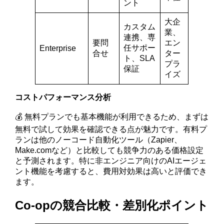
ント
大企
カスタム
業、
連携、専
要問
エン
任サポー
Enterprise
合せ
ター
ト、SLA
プラ
保証
イズ
コストパフォーマンス分析
💰 無料プランでも基本機能が利用できるため、まずは
無料で試して効果を確認できる点が魅力です。有料プ
ランは他のノーコード自動化ツール（Zapier、
Make.comなど）と比較しても競争力のある価格設定
と予測されます。特に非エンジニア向けのAIエージェ
ント機能を考慮すると、費用対効果は高いと評価でき
ます。
Co-opの競合比較・差別化ポイント