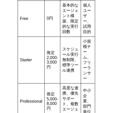
基本的な
個人
エージェ
ユー
ント構
ザ
0円
Free
築、限定
ー、
的な実行
試用
回数
目的
小規
模チ
スケジュ
ー
推定
ール実行
ム、
2,000-
無制限、
Starter
3,000
フリ
標準ツー
円
ーラ
ル連携
ンサ
ー
高度な連
中小
携、優先
推定
企
サポー
5,000-
業、
Professional
8,000
ト、複数
部門
円
エージェ
単位