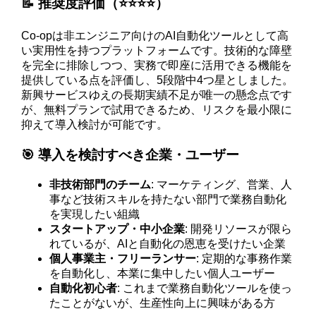
📝 推奨度評価（⭐️⭐️⭐️⭐️）
Co-opは非エンジニア向けのAI自動化ツールとして高
い実用性を持つプラットフォームです。技術的な障壁
を完全に排除しつつ、実務で即座に活用できる機能を
提供している点を評価し、5段階中4つ星としました。
新興サービスゆえの長期実績不足が唯一の懸念点です
が、無料プランで試用できるため、リスクを最小限に
抑えて導入検討が可能です。
🎯 導入を検討すべき企業・ユーザー
非技術部門のチーム
: マーケティング、営業、人
事など技術スキルを持たない部門で業務自動化
を実現したい組織
スタートアップ・中小企業
: 開発リソースが限ら
れているが、AIと自動化の恩恵を受けたい企業
個人事業主・フリーランサー
: 定期的な事務作業
を自動化し、本業に集中したい個人ユーザー
自動化初心者
: これまで業務自動化ツールを使っ
たことがないが、生産性向上に興味がある方