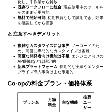
化し、手作業から解放
既存ワークフローに統合
: 現在使用中のツールを
そのまま活用可能
無料で開始可能
: 初期投資なしで試用でき、効果
を確認してから拡張
⚠️ 注意すべきデメリット
複雑なカスタマイズには限界
: ノーコードのた
め、高度に専門的なカスタマイズは困難
高度な開発者向け機能は不足
: エンジニア向けの
API制御などは限定的
新興プラットフォーム
: 長期的な実績やエンター
プライズ導入事例はまだ限定的
Co-opの料金プラン・価格体系
推奨
月額
プラン名
主な機能
ユー
料金
ザー