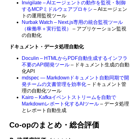
Invigilate – AIエージェントの動作を監視・制御
するMCPミドルウェアプロキシ
– AIエージェン
トの運用監視ツール
Nurbak Watch – Next.js専用の統合監視ツール
（稼働率＋実行監視）
– アプリケーション監視
の自動化
ドキュメント・データ処理自動化
Doculin – HTMLからPDF自動生成するインフラ
不要のAPI開発ツール
– ドキュメント生成の自動
化API
mdspec — Markdownドキュメント自動同期で開
発チームの文書管理を効率化
– ドキュメント管
理の自動化ツール
Kairo – Kafkaイベントストリームを自動で
Markdownレポート化するAIツール
– データ処理
とレポート自動生成
Co-opのまとめ・総合評価