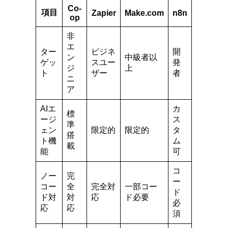
Co-
項目
Zapier
Make.com
n8n
op
非
エ
ター
ビジネ
開
ン
中級者以
ゲッ
スユー
発
ジ
上
ト
ザー
者
ニ
ア
AIエ
カ
標
ージ
ス
準
ェン
限定的
限定的
タ
搭
ト機
ム
載
能
可
コ
ノー
完
ー
コー
全
完全対
一部コー
ド
ド対
対
応
ド必要
必
応
応
須