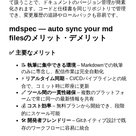
て扱うことで、ドキュメントのバージョン管理が簡素
化されます。コードと仕様書を同じリポジトリで管理
でき、変更履歴の追跡やロールバックも容易です。
mdspec — auto sync your md
filesのメリット・デメリット
✅ 主要なメリット
📝
執筆に集中できる環境
– Markdownでの執筆
のみに専念し、配信作業は完全自動化
⚡
リアルタイム同期
– CI/CDパイプラインとの統
合で、コミット時に即座に更新
🔗
ツール間の一貫性確保
– 複数のプラットフォ
ームで常に同一の最新情報を共有
💰
コスト効率
– 無料プランから開始でき、段階
的にスケール可能
🛠️
開発者フレンドリー
– Gitネイティブ設計で既
存のワークフローに容易に統合