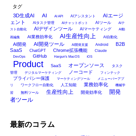
タグ
AI
3D生成AI
AIエージ
AIアシスタント
AI API
ェント
AIタスク管理
AIツール
AIチャットボット
AIテ
AIデザインツール
AIマーケティング
スト自動化
AI動
AI生産性向上
AI業務効率化
AI自動化
画編集
AI開発ツール
AI開発
B2B
Android
AI開発支援
SaaS
Chrome拡張機能
ChatGPT
Claude
GitHub
DevOps
Hargun's MacOS
iOS
Product
オープンソース
SaaS
タスク
ノーコード
管理
デジタルマーケティング
フィンテック
プライバシー保護
マーケティングツール
メニューバーアプ
業務効率化
ワークフロー自動化
人工知能
リ
機械学
開発
生産性向上
開発効率化
無料ツール
習
者ツール
最新のコラム