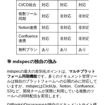
CI/CD統合
対応
対応
対応
複数ツール
対応
非対応
非対応
同期
Notion連携
対応
非対応
非対応
Confluence
対応
非対応
非対応
連携
無料プラン
あり
あり
あり
🎯 mdspecの独自の強み
mdspecの最大の差別化ポイントは、
マルチプラット
フォーム同期機能
です。多くのドキュメント管理ツー
ルは独自のプラットフォームへの公開のみに対応して
いますが、mdspecはClickUp、Notion、Confluence、
S3など、開発チームが実際に利用している複数のツ
ールへの同時配信を実現します。
GitBookやDocusaurusが独自のドキュメントサイト構