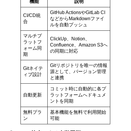
機能
説明
GitHub ActionsやGitLab CI
CI/CD統
などからMarkdownファイ
合
ルを自動プッシュ
マルチプ
ClickUp、Notion、
ラットフ
Confluence、Amazon S3へ
ォーム同
の同期に対応
期
Gitリポジトリを唯一の情報
Gitネイテ
源として、バージョン管理
ィブ設計
と連携
コミット時に自動的に各プ
自動更新
ラットフォームへドキュメ
ントを同期
無料プラ
基本機能を無料で利用開始
ン
可能