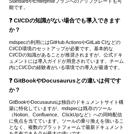
StandardやEnterpriseプランへのアップグレードも可
能です。
❓ CI/CDの知識がない場合でも導入できます
か？
mdspecの利用にはGitHub ActionsやGitLab CIなどの
CI/CD環境のセットアップが必要です。基本的な
CI/CDの知識があることが推奨されますが、公式ドキ
ュメントには導入ガイドが用意されています。チーム
内にCI/CDの経験者がいる環境での導入が最適です。
❓ GitBookやDocusaurusとの違いは何です
か？
GitBookやDocusaurusは独自のドキュメントサイト構
築に特化していますが、mdspecは既存のツール
（Notion、Confluence、ClickUpなど）への同時配信
に焦点を当てています。ツールの乗り換えを強いるこ
となく、複数のプラットフォームで最新ドキュメント
を共有できる点が最大の違いです。