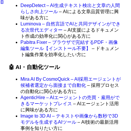
DeepDetect – AI生成テキスト検出と文章の人間
らしさ向上ツール
– AIによる文章品質管理に興
味がある方に
Luminova – 自然言語でAIと共同デザインができ
る次世代エディター
– AI支援によるドキュメン
ト作成の効率化に関心がある方に
Pabitra Fixer – ブラウザで完結するPDF・画像
編集ツール【インストール不要】
– ドキュメン
ト編集作業を効率化したい方に
🤖 AI・自動化ツール
Mira AI By CosmoQuick – AI採用エージェントが
候補者選定から面接まで自動化
– 採用プロセス
の自動化に関心がある方に
AgenticHire – AIエージェントの売買・雇用がで
きるマーケットプレイス
– AIエージェント活用
に興味がある方に
Image to 3D AI – テキストや画像から数秒で3D
モデルを生成するAIツール
– AI技術の最新活用
事例を知りたい方に