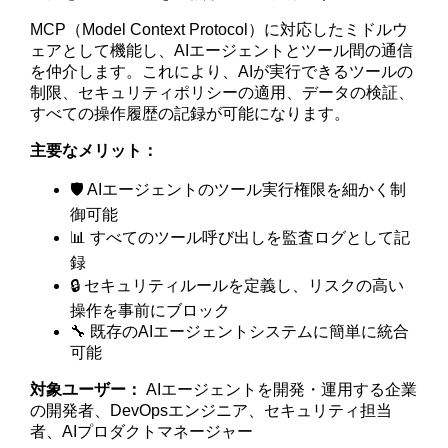
MCP（Model Context Protocol）に対応したミドルウ
ェアとして機能し、AIエージェントとツール間の通信
を仲介します。これにより、AIが実行できるツールの
制限、セキュリティポリシーの適用、データの検証、
すべての操作履歴の記録が可能になります。
主要なメリット：
🛡️ AIエージェントのツール実行権限を細かく制
御可能
📊 すべてのツール呼び出しを監査ログとして記
録
🔒 セキュリティルールを定義し、リスクの高い
操作を事前にブロック
🔧 既存のAIエージェントシステムに簡単に統合
可能
対象ユーザー：
AIエージェントを開発・運用する企業
の開発者、DevOpsエンジニア、セキュリティ担当
者、AIプロダクトマネージャー