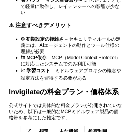
🚀 パフォーマンス影響最小
– ミドルウェアとし
て軽量に動作し、レイテンシーへの影響が少な
い
⚠️ 注意すべきデメリット
⚙️ 初期設定の複雑さ
– セキュリティルールの定
義には、AIエージェントの動作とツール仕様の
理解が必要
🔌 MCP依存
– MCP（Model Context Protocol）
に対応したシステムでのみ利用可能
📈 学習コスト
– ミドルウェアプロキシの概念や
設定方法を習得する必要がある
Invigilateの料金プラン・価格体系
公式サイトでは具体的な料金プランが公開されていな
いため、以下は一般的なMCPミドルウェア製品の価
格帯を参考にした推定です。
プ
想定
主な機能
推奨利用