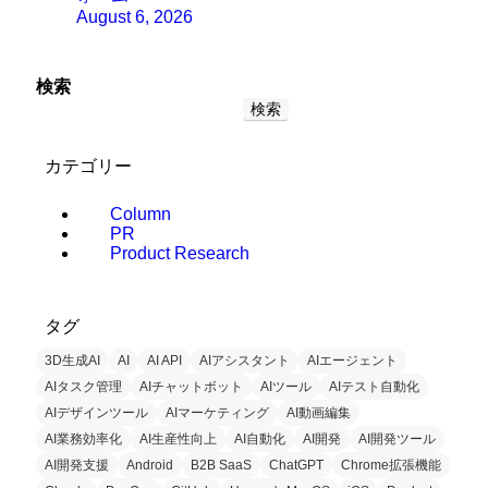
August 6, 2026
検索
検索
カテゴリー
Column
PR
Product Research
タグ
3D生成AI
AI
AI API
AIアシスタント
AIエージェント
AIタスク管理
AIチャットボット
AIツール
AIテスト自動化
AIデザインツール
AIマーケティング
AI動画編集
AI業務効率化
AI生産性向上
AI自動化
AI開発
AI開発ツール
AI開発支援
Android
B2B SaaS
ChatGPT
Chrome拡張機能