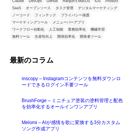
Claude
DevOps
GitHub
Hargun's MacOS
iOS
Product
SaaS
オープンソース
タスク管理
デジタルマーケティング
ノーコード
フィンテック
プライバシー保護
マーケティングツール
メニューバーアプリ
ワークフロー自動化
人工知能
業務効率化
機械学習
無料ツール
生産性向上
開発効率化
開発者ツール
最新のコラム
inscopy – Instagramコンテンツを無料ダウンロ
ードできるログイン不要ツール
BrushForge – ミニチュア塗装の塗料管理と配色
を効率化するオールインワンアプリ
Melomi – AIが感情を歌に変換する3分カスタム
ソング作成アプリ