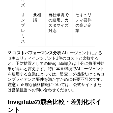
ズ
オ
要相
自社環境で
セキュリ
ン
談
の運用、カ
ティ要件
プ
スタマイズ
の高い企
レ
対応
業
ミ
ス
💡 コストパフォーマンス分析
AIエージェントによる
セキュリティインシデント1件のコストと比較する
と、予防措置としてのInvigilate導入は十分に費用対効
果が高いと言えます。特に本番環境でAIエージェント
を運用する企業にとっては、監査ログ機能だけでもコ
ンプライアンス要件を満たすために必要不可欠です。
注意：
正確な価格情報については、公式サイトまた
は営業担当へお問い合わせください。
Invigilateの競合比較・差別化ポイ
ント