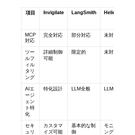
Invigilate
LangSmith
Helicone
項目
G
MCP
完全対応
部分対応
未対応
対応
ツー
詳細制御
限定的
未対応
ルフ
可能
ィル
タリ
ング
AIエ
特化設計
LLM全般
LLM全般
ージ
ェン
ト特
化
セキ
カスタマ
基本的な制
モニタリ
ュリ
イズ可能
御
ング中心