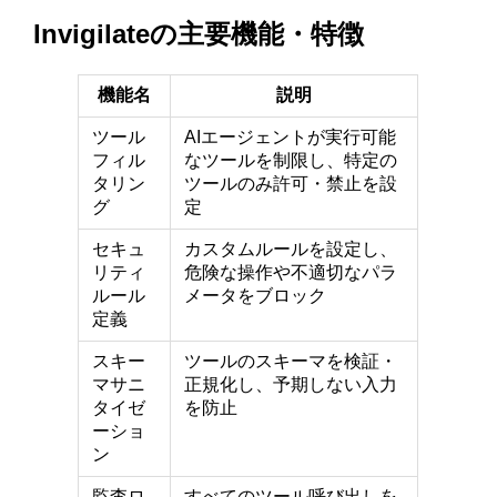
Invigilateの主要機能・特徴
機能名
説明
ツール
AIエージェントが実行可能
フィル
なツールを制限し、特定の
タリン
ツールのみ許可・禁止を設
グ
定
セキュ
カスタムルールを設定し、
リティ
危険な操作や不適切なパラ
ルール
メータをブロック
定義
スキー
ツールのスキーマを検証・
マサニ
正規化し、予期しない入力
タイゼ
を防止
ーショ
ン
監査ロ
すべてのツール呼び出しを