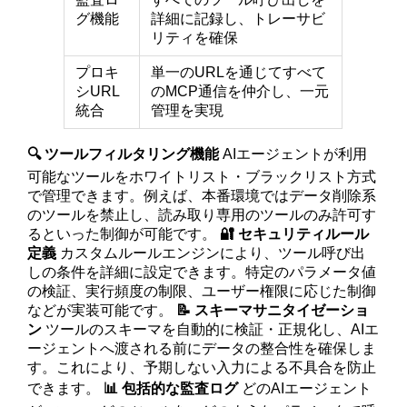
グ機能
詳細に記録し、トレーサビ
リティを確保
プロキ
単一のURLを通じてすべて
シURL
のMCP通信を仲介し、一元
統合
管理を実現
🔍 ツールフィルタリング機能
AIエージェントが利用
可能なツールをホワイトリスト・ブラックリスト方式
で管理できます。例えば、本番環境ではデータ削除系
のツールを禁止し、読み取り専用のツールのみ許可す
るといった制御が可能です。
🔐 セキュリティルール
定義
カスタムルールエンジンにより、ツール呼び出
しの条件を詳細に設定できます。特定のパラメータ値
の検証、実行頻度の制限、ユーザー権限に応じた制御
などが実装可能です。
📝 スキーマサニタイゼーショ
ン
ツールのスキーマを自動的に検証・正規化し、AIエ
ージェントへ渡される前にデータの整合性を確保しま
す。これにより、予期しない入力による不具合を防止
できます。
📊 包括的な監査ログ
どのAIエージェント