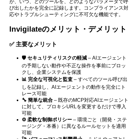
が、いつ、どのツールを、どのようなパラメータで呼
び出したかを完全に記録します。コンプライアンス対
応やトラブルシューティングに不可欠な機能です。
Invigilateのメリット・デメリット
✅ 主要なメリット
🛡️ セキュリティリスクの軽減
– AIエージェント
の予期しない動作や不正な操作を事前にブロッ
クし、企業システムを保護
📊 完全な可視化と監査
– すべてのツール呼び出
しを記録し、AIエージェントの動作を完全にト
レース可能
🔧 簡単な統合
– 既存のMCP対応AIエージェント
に対して、プロキシURLを変更するだけで導入
可能
⚙️ 柔軟な制御ポリシー
– 環境ごと（開発・ステ
ージング・本番）に異なるルールセットを適用
可能