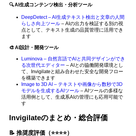
🔍 AI生成コンテンツ検出・分析ツール
DeepDetect – AI生成テキスト検出と文章の人間
らしさ向上ツール
– AIの出力を検証する別の視
点として、テキスト生成の品質管理に活用でき
ます
🎨 AI設計・開発ツール
Luminova – 自然言語でAIと共同デザインができ
る次世代エディター
– AIとの協働開発環境とし
て、Invigilateと組み合わせた安全な開発フロー
を構築できます
Image to 3D AI – テキストや画像から数秒で3D
モデルを生成するAIツール
– AIツールの多様な
活用例として、生成系AIの管理にも応用可能で
す
Invigilateのまとめ・総合評価
📝 推奨度評価（⭐️⭐️⭐️⭐️）