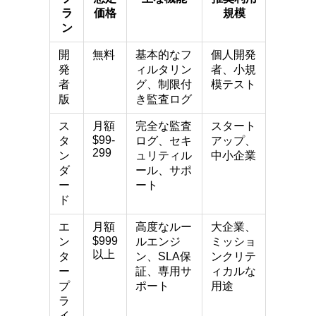
ラ
価格
規模
ン
開
無料
基本的なフ
個人開発
発
ィルタリン
者、小規
者
グ、制限付
模テスト
版
き監査ログ
ス
月額
完全な監査
スタート
$99-
タ
ログ、セキ
アップ、
299
ン
ュリティル
中小企業
ダ
ール、サポ
ー
ート
ド
エ
月額
高度なルー
大企業、
$999
ン
ルエンジ
ミッショ
以上
タ
ン、SLA保
ンクリテ
ー
証、専用サ
ィカルな
プ
ポート
用途
ラ
イ