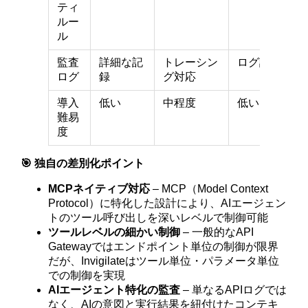
ティ
ルー
ル
監査
詳細な記
トレーシン
ログ記録
ログ
録
グ対応
導入
低い
中程度
低い
難易
度
🎯 独自の差別化ポイント
MCPネイティブ対応
– MCP（Model Context
Protocol）に特化した設計により、AIエージェン
トのツール呼び出しを深いレベルで制御可能
ツールレベルの細かい制御
– 一般的なAPI
Gatewayではエンドポイント単位の制御が限界
だが、Invigilateはツール単位・パラメータ単位
での制御を実現
AIエージェント特化の監査
– 単なるAPIログでは
なく、AIの意図と実行結果を紐付けたコンテキ