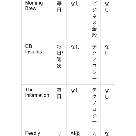
Morning
毎
なし
ビ
な
無料
Brew
日
ジ
し
ネ
ス
全
般
CB
毎
なし
テ
な
無
Insights
日/
ク
し
料〜
299
週
ノ
ドル
次
ロ
ジ
ー
The
399
毎
なし
テ
な
Information
ド
日
ク
し
ル/
ノ
年
ロ
ジ
ー
Feedly
リ
AI優
カ
な
6ド