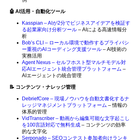
🤖 AI活用・自動化ツール
Kasspian – AIが2分でビジネスアイデアを検証す
る起業家向け分析ツール
– AIによる高速情報分
析
Bob’s CLI – ローカル環境で動作するプライバシ
ー重視のAIコーディング支援ツール
– AI技術の
実務活用
Agent Nexus – セルフホスト型マルチモデル対
応AIエージェント統合管理プラットフォーム
–
AIエージェントの統合管理
📝 コンテンツ・ナレッジ管理
DebriefCore – 現場ノウハウを自動文書化するナ
レッジマネジメントプラットフォーム
– 情報の
体系的管理
VidTranscriber – 動画から編集可能な文字起こし
を100言語対応で無料生成
– コンテンツの効率
的な文字化
Serponado – SEOコンテスト参加者向けランキ