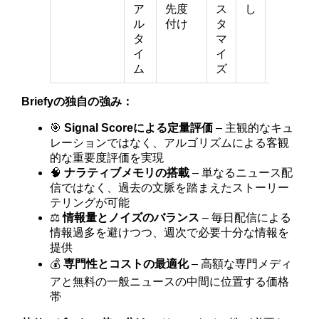
ア
先度
ス
し
ル〜
ル
付け
タ
タ
マ
イ
イ
ム
ズ
Briefyの独自の強み：
🎯
Signal Scoreによる定量評価
– 主観的なキュ
レーションではなく、アルゴリズムによる客観
的な重要度評価を実現
🧠
ナラティブメモリの搭載
– 単なるニュース配
信ではなく、過去の文脈を踏まえたストーリー
テリングが可能
⚖️
情報量とノイズのバランス
– 毎日配信による
情報過多を避けつつ、週次で必要十分な情報を
提供
💰
専門性とコストの最適化
– 高額な専門メディ
アと無料の一般ニュースの中間に位置する価格
帯