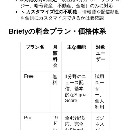
ジー、暗号資産、不動産、金融）のみに対応
🔧
カスタマイズ性の不明確
– 情報源や配信頻度
を個別にカスタマイズできるかは要確認
Briefyの料金プラン・価格体系
プラン名
月
主な機能
対象
額
ユー
料
ザー
金
Free
無
1分野のニ
試用
料
ュース配
ユー
信、基本
ザ
的なSignal
ー、
Score
個人
利用
Pro
19
全4分野対
ビジ
ド
応、完全
ネス
ル