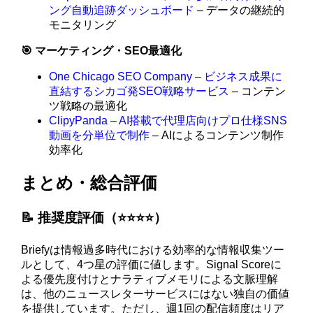
ング自動追跡ダッシュボード
– データの継続的
モニタリング
🎯 マーケティング・SEO最適化
One Chicago SEO Company – ビジネス成果に
直結するシカゴ発SEO戦略サービス
– コンテン
ツ戦略の最適化
ClipyPanda – AI搭載で代理店向けプロ仕様SNS
動画を分単位で制作
– AIによるコンテンツ制作
効率化
まとめ・総合評価
📝 推奨度評価（⭐️⭐️⭐️⭐️）
Briefyは情報過多時代における効率的な情報収集ツー
ルとして、4つ星の評価に値します。Signal Scoreに
よる優先度付けとナラティブメモリによる文脈理解
は、他のニュースレターサービスにはない独自の価値
を提供しています。ただし、週1回の配信頻度はリア