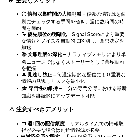
✅ 主要なメリット
⏱️
情報収集時間の大幅削減
– 複数の情報源を個
別にチェックする手間を省き、週に数時間の時
間を節約
🎯
優先順位の明確化
– Signal Scoreにより重要
な情報とノイズを自動的に区別し、意思決定を
加速
📚
文脈理解の深化
– ナラティブメモリにより単
発ニュースではなくストーリーとして業界動向
を把握
🔔
見逃し防止
– 毎週定期的な配信により重要な
情報の見逃しリスクを最小化
🎓
専門性の維持
– 自分の専門分野における最新
知識を継続的にアップデート可能
⚠️ 注意すべきデメリット
📅
週1回の配信頻度
– リアルタイムでの情報取
得が必要な場合は別途情報源が必要
🌐
対応分野の限定
– 現在は4分野（AI・テクノロ