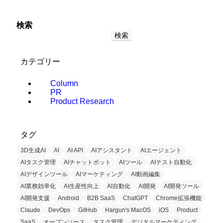
検索
検索
カテゴリー
Column
PR
Product Research
タグ
3D生成AI
AI
AI API
AIアシスタント
AIエージェント
AIタスク管理
AIチャットボット
AIツール
AIテスト自動化
AIデザインツール
AIマーケティング
AI動画編集
AI業務効率化
AI生産性向上
AI自動化
AI開発
AI開発ツール
AI開発支援
Android
B2B SaaS
ChatGPT
Chrome拡張機能
Claude
DevOps
GitHub
Hargun's MacOS
iOS
Product
SaaS
オープンソース
タスク管理
デジタルマーケティング