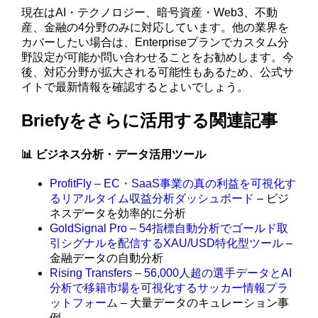
現在はAI・テクノロジー、暗号資産・Web3、不動
産、金融の4分野のみに対応しています。他の業界を
カバーしたい場合は、Enterpriseプランでカスタム分
野設定が可能か問い合わせることをお勧めします。今
後、対応分野が拡大される可能性もあるため、公式サ
イトで最新情報を確認するとよいでしょう。
Briefyをさらに活用する関連記事
📊 ビジネス分析・データ活用ツール
ProfitFly – EC・SaaS事業の真の利益を可視化す
るリアルタイム収益分析ダッシュボード
– ビジ
ネスデータを効率的に分析
GoldSignal Pro – 54指標自動分析でゴールド取
引シグナルを配信するXAU/USD特化型ツール
–
金融データの自動分析
Rising Transfers – 56,000人超の選手データとAI
分析で移籍市場を可視化するサッカー情報プラ
ットフォーム
– 大量データのキュレーション事
例