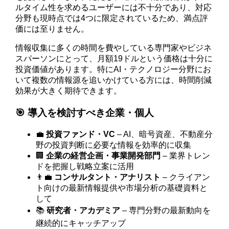
ルタイム性を求めるユーザーには不十分であり、対応
分野も現時点では4つに限定されているため、満点評
価には至りません。
情報収集に多くの時間を費やしている専門家やビジネ
スパーソンにとって、月額19ドルという価格は十分に
投資価値があります。特にAI・テクノロジー分野にお
いて複数の情報源を追いかけている方には、時間削減
効果が大きく期待できます。
🎯 導入を検討すべき企業・個人
💼
投資ファンド・VC
– AI、暗号資産、不動産分
野の投資判断に必要な情報を効率的に収集
🏢
企業の経営企画・事業開発部門
– 業界トレン
ドを把握し戦略立案に活用
👨‍💼
コンサルタント・アナリスト
– クライアン
ト向けの最新情報提供や市場分析の基礎資料と
して
📚
研究者・アカデミア
– 専門分野の最新動向を
継続的にキャッチアップ