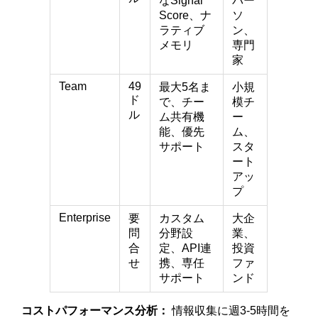
なSignal
パー
Score、ナ
ソ
ラティブ
ン、
メモリ
専門
家
Team
49
最大5名ま
小規
ド
で、チー
模チ
ル
ム共有機
ー
能、優先
ム、
サポート
スタ
ート
アッ
プ
Enterprise
要
カスタム
大企
問
分野設
業、
合
定、API連
投資
せ
携、専任
ファ
サポート
ンド
コストパフォーマンス分析：
情報収集に週3-5時間を