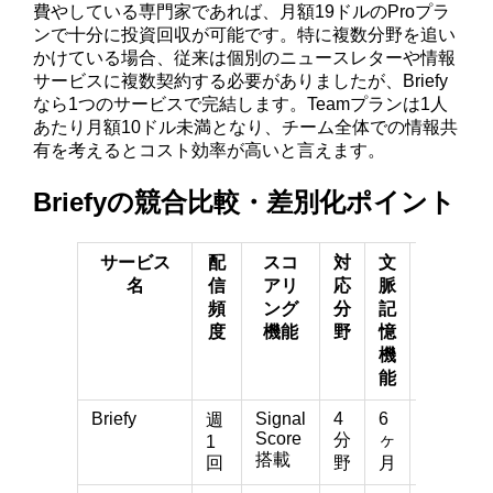
費やしている専門家であれば、月額19ドルのProプラ
ンで十分に投資回収が可能です。特に複数分野を追い
かけている場合、従来は個別のニュースレターや情報
サービスに複数契約する必要がありましたが、Briefy
なら1つのサービスで完結します。Teamプランは1人
あたり月額10ドル未満となり、チーム全体での情報共
有を考えるとコスト効率が高いと言えます。
Briefyの競合比較・差別化ポイント
サービス
配
スコ
対
文
月額
名
信
アリ
応
脈
料金
頻
ング
分
記
度
機能
野
憶
機
能
Briefy
Signal
4
6
19
週
Score
分
ヶ
ド
1
搭載
回
野
月
ル〜