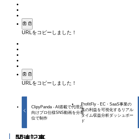
URLをコピーしました！
URLをコピーしました！
ProfitFly - EC・SaaS事業の
ClipyPanda - AI搭載で代理店
真の利益を可視化するリアル
向けプロ仕様SNS動画を分単
タイム収益分析ダッシュボー
位で制作
ド
関連記事