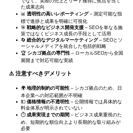
でなく、実際の売上とリード獲得に焦点を当て
た成果志向
📊
透明性の高いレポーティング
– 測定可能な指
標で進捗と成果を明確に可視化
🎯
戦略的なビジネス開発支援
– SEOを単なる施
策ではなくビジネス成長の手段として活用
🔄
総合的なデジタルマーケティング
– SEOとソ
ーシャルメディアを統合した包括的戦略
🏆
シカゴ拠点の専門性
– ローカルSEOから全国
展開まで対応可能な実績
⚠️ 注意すべきデメリット
🌍
地理的制約の可能性
– シカゴ拠点のため、日
本企業への対応範囲が不明確
💵
価格情報の不透明性
– 公開情報では具体的な
料金体系が明示されていない
⏱️
成果実現までの期間
– ビジネス成果重視のた
め、短期的な順位向上より長期的な取り組みが
必要