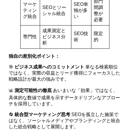
部門
マーケ
SEO単
SEOとソー
間調
ティン
独が多
シャル統合
整が
グ統合
い
必要
成果測定と
SEO技
限定
専門性
ビジネス分
術
的
析
独自の差別化ポイント：
🎯
ビジネス成果へのコミットメント
単なる検索順位
ではなく、実際の収益とリード獲得にフォーカスした
戦略設計が最大の強みです。
📊
測定可能性の徹底
あいまいな「効果」ではなく、
具体的な数値で成果を示すデータドリブンなアプロー
チを採用しています。
🔄
統合型マーケティング思考
SEOを孤立した施策で
はなく、ソーシャルメディアやブランディングと統合
した総合戦略として展開します。