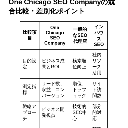
One Chicago SEO Companyの競
合比較・差別化ポイント
イン
One
一般的
比較項
Chicago
ハウ
なSEO
SEO
目
ス
代理店
Company
SEO
社内
目的設
ビジネス成
検索順
リソ
定
果とROI
位向上
ース
活用
リード数、
順位、
サイ
測定指
収益、コン
トラフ
ト訪
標
バージョン
ィック
問数
戦略ア
技術的
部分
ビジネス開
プロー
SEO中
的対
発視点
チ
心
応