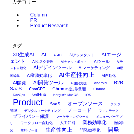
カテゴリー
Column
PR
Product Research
タグ
AI
3D生成AI
AIエージ
AIアシスタント
AI API
ェント
AIタスク管理
AIツール
AIチャットボット
AIテ
AIデザインツール
AIマーケティング
スト自動化
AI動
AI生産性向上
AI業務効率化
AI自動化
画編集
AI開発ツール
AI開発
B2B
Android
AI開発支援
SaaS
Chrome拡張機能
ChatGPT
Claude
GitHub
DevOps
Hargun's MacOS
iOS
Product
オープンソース
SaaS
タスク
ノーコード
管理
デジタルマーケティング
フィンテック
プライバシー保護
マーケティングツール
メニューバーアプ
業務効率化
ワークフロー自動化
人工知能
リ
機械学
開発
生産性向上
開発効率化
無料ツール
習