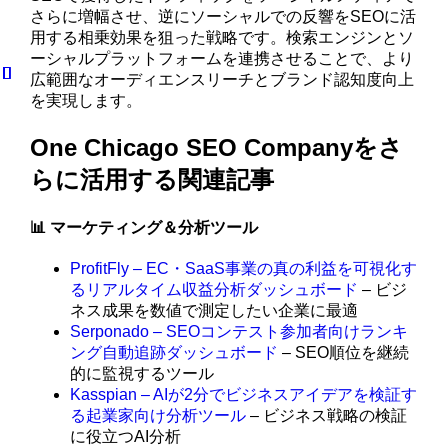
さらに増幅させ、逆にソーシャルでの反響をSEOに活
用する相乗効果を狙った戦略です。検索エンジンとソ
ーシャルプラットフォームを連携させることで、より
広範囲なオーディエンスリーチとブランド認知度向上
を実現します。
One Chicago SEO Companyをさ
らに活用する関連記事
📊 マーケティング＆分析ツール
ProfitFly – EC・SaaS事業の真の利益を可視化す
るリアルタイム収益分析ダッシュボード
– ビジ
ネス成果を数値で測定したい企業に最適
Serponado – SEOコンテスト参加者向けランキ
ング自動追跡ダッシュボード
– SEO順位を継続
的に監視するツール
Kasspian – AIが2分でビジネスアイデアを検証す
る起業家向け分析ツール
– ビジネス戦略の検証
に役立つAI分析