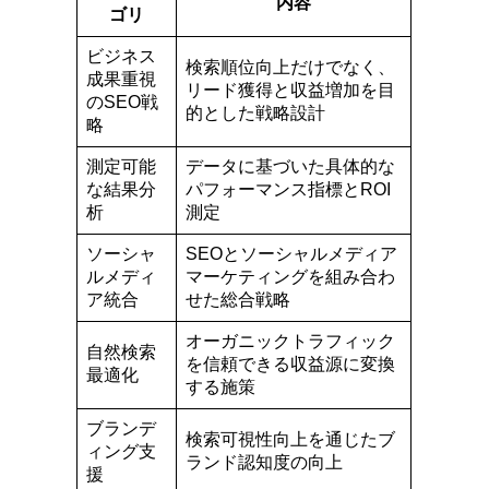
内容
ゴリ
ビジネス
検索順位向上だけでなく、
成果重視
リード獲得と収益増加を目
のSEO戦
的とした戦略設計
略
測定可能
データに基づいた具体的な
な結果分
パフォーマンス指標とROI
析
測定
ソーシャ
SEOとソーシャルメディア
ルメディ
マーケティングを組み合わ
ア統合
せた総合戦略
オーガニックトラフィック
自然検索
を信頼できる収益源に変換
最適化
する施策
ブランデ
検索可視性向上を通じたブ
ィング支
ランド認知度の向上
援