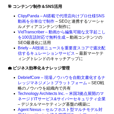
🎯 コンテンツ制作＆SNS活用
ClipyPanda – AI搭載で代理店向けプロ仕様SNS
動画を分単位で制作
– SEOと連携するソーシャ
ルメディアコンテンツ制作に
VidTranscriber – 動画から編集可能な文字起こし
を100言語対応で無料生成
– 動画コンテンツの
SEO最適化に活用
Briefy – AI技術ニュースを重要度スコアで週次配
信するキュレーションサービス
– 最新マーケテ
ィングトレンドのキャッチアップに
💼 ビジネス効率化＆ナレッジ管理
DebriefCore – 現場ノウハウを自動文書化するナ
レッジマネジメントプラットフォーム
– SEO戦
略のノウハウを組織内で共有
Technology Architects Inc. – 米国3拠点展開のマ
ネージドITサービス&サイバーセキュリティ企業
– デジタルマーケティング基盤の構築に
Agent Nexus – セルフホスト型マルチモデル対