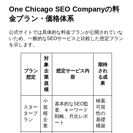
One Chicago SEO Companyの料
金プラン・価格体系
公式サイトでは具体的な料金プランが公開されていな
いため、一般的なSEOサービスと比較した想定プラン
を示します。
対
象
期待
プラン
企
想定サービス内
され
想定
業
容
る成
規
果
模
小
検索
基本的なSEO監
スター
規
可視
査、キーワード
タープ
模
性の
戦略、月次レポ
ラン
企
基礎
ート
業
構築