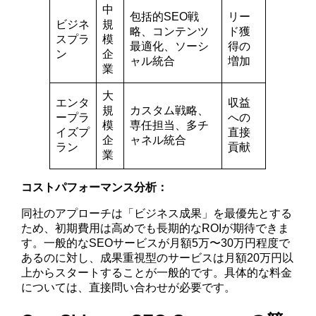
中
包括的SEO戦
リー
ビジネ
規
略、コンテンツ
ド獲
スプラ
模
最適化、ソーシ
得の
ン
企
ャル統合
増加
業
大
エンタ
収益
規
カスタム戦略、
ープラ
への
模
専任担当、多チ
イズプ
直接
企
ャネル統合
ラン
貢献
業
コストパフォーマンス分析：
同社のアプローチは「ビジネス成果」を最優先とする
ため、初期費用は高めでも長期的なROIが期待できま
す。一般的なSEOサービスが月額5万〜30万円程度で
あるのに対し、成果重視型のサービスは月額20万円以
上からスタートすることが一般的です。具体的な料金
については、直接問い合わせが必要です。