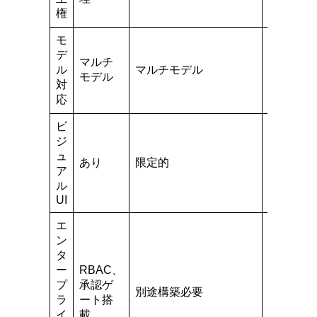
権
モ
デ
マルチ
ル
マルチモデル
主にGPT
モデル
対
応
ビ
ジ
ュ
あり
限定的
なし
ア
ル
UI
エ
ン
タ
ー
RBAC、
プ
承認ゲ
別途構築必要
なし
ラ
ート搭
イ
載