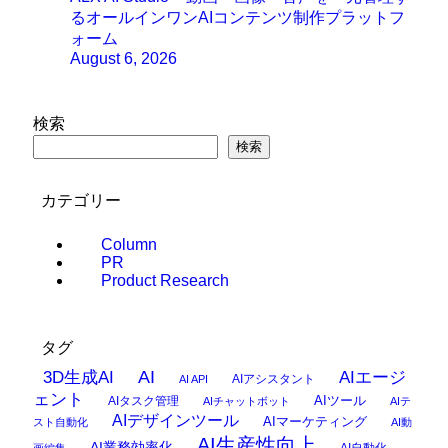
るオールインワンAIコンテンツ制作プラットフ
ォーム
August 6, 2026
検索
検索
カテゴリー
Column
PR
Product Research
タグ
AI
3D生成AI
AIエージ
AIアシスタント
AI API
ェント
AIタスク管理
AIツール
AIチャットボット
AIテ
AIデザインツール
AIマーケティング
スト自動化
AI動
AI生産性向上
AI業務効率化
AI自動化
画編集