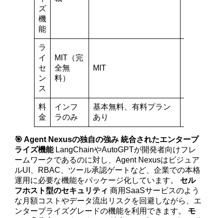
ズ
機
能
ラ
イ
MIT（完
セ
全無
MIT
MIT
ン
料）
ス
料
インフ
基本無料、有料プラン
無料
金
ラのみ
あり
🎯 Agent Nexusの独自の強み
統合されたエンタープ
ライズ機能
LangChainやAutoGPTが開発者向けフレ
ームワークであるのに対し、Agent Nexusはビジュア
ルUI、RBAC、ツール承認ゲートなど、企業での本格
運用に必要な機能をパッケージ化しています。
セル
フホスト型のセキュリティ
商用SaaSサービスのよう
な月額コストやデータ流出リスクを回避しながら、エ
ンタープライズグレードの機能を利用できます。
モ