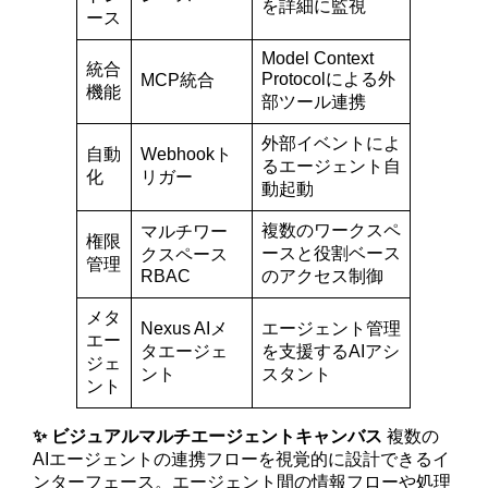
を詳細に監視
ース
Model Context
統合
Protocolによる外
MCP統合
機能
部ツール連携
外部イベントによ
自動
Webhookト
るエージェント自
化
リガー
動起動
複数のワークスペ
マルチワー
権限
ースと役割ベース
クスペース
管理
RBAC
のアクセス制御
メタ
Nexus AIメ
エージェント管理
エー
タエージェ
を支援するAIアシ
ジェ
ント
スタント
ント
✨ ビジュアルマルチエージェントキャンバス
複数の
AIエージェントの連携フローを視覚的に設計できるイ
ンターフェース。エージェント間の情報フローや処理