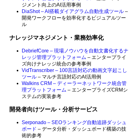
ジメント向上のAI活用事例
DiaShot – AI搭載ダイアグラム自動生成ツール
–
開発ワークフローを効率化するビジュアルツー
ル
ナレッジマネジメント・業務効率化
DebriefCore – 現場ノウハウを自動文書化するナ
レッジ管理プラットフォーム
– エンタープライ
ズ向けナレッジ統合の参考事例
VidTranscriber – 100言語対応の動画文字起こし
ツール
– マルチ言語対応のAI活用例
Walkins CRM – ディーラーネットワーク統合管
理プラットフォーム
– エンタープライズCRMシ
ステムの実装参考
開発者向けツール・分析サービス
Serponado – SEOランキング自動追跡ダッシュ
ボード
– データ分析・ダッシュボード構築の技
術的参考