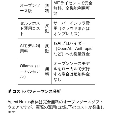
MITライセンスで完全
オープンソ
無
無料、全機能利用可
ース版
料
能
セルフホス
サーバーインフラ費
変
ト運用コス
用（クラウドまたは
動
ト
オンプレミス）
各AIプロバイダー
AIモデル利
変
（OpenAI、Anthropic
用料
動
など）への従量課金
オープンソースモデ
Ollama（ロ
無
ルをローカルで実行
ーカルモデ
料
する場合は追加料金
ル）
なし
💰 コストパフォーマンス分析
Agent Nexus自体は完全無料のオープンソースソフト
ウェアですが、実際の運用には以下のコストが発生し
ます。