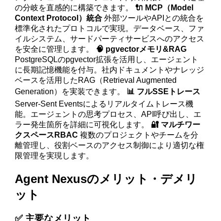
の分岐を直感的に構築できます。
🔌 MCP（Model
Context Protocol）統合
外部ツールやAPIとの統合を
標準化されたプロトコルで実現。データベース、ファ
イルシステム、サードパーティサービスへのアクセス
を安全に管理します。
🧠 pgvectorメモリ&RAG
PostgreSQLのpgvector拡張を活用し、エージェント
に長期記憶機能を付与。社内ドキュメントやナレッジ
ベースを活用したRAG（Retrieval Augmented
Generation）を実装できます。
📊 フルSSEトレース
Server-Sent Eventsによるリアルタイムトレース機
能。エージェントの思考プロセス、API呼び出し、エ
ラー発生箇所を詳細に可視化します。
🔐 マルチワー
クスペースRBAC
複数のプロジェクトやチームを分
離管理し、役割ベースのアクセス制御により適切な権
限管理を実現します。
Agent Nexusのメリット・デメリ
ット
✅ 主要なメリット