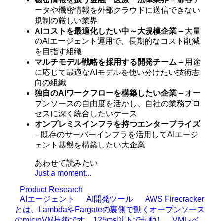
ータや機密情報を外部クラウドに送信できない
規制の厳しい業界
AIコストを最適化したい中～大規模企業
– 大量
のAIエージェント運用で、長期的なコスト削減
を目指す組織
マルチモデル戦略を採用する開発チーム
– 用途
に応じて最適なAIモデルを使い分けたい技術志
向の組織
独自のAIワークフローを構築したい企業
– オー
プンソースの自由度を活かし、自社の業務プロ
セスに深く統合したいケース
オンプレミスインフラを持つエンタープライズ
– 既存のサーバーインフラを活用してAIエージ
ェント基盤を構築したい大企業
あわせて読みたい
Just a moment...
Product Research
AIエージェント
AI開発ツール
AWS Firecracker
とは、LambdaやFargateの裏側で動くオープンソース
のmicroVM技術です。125ms以下で起動し、VMレベ