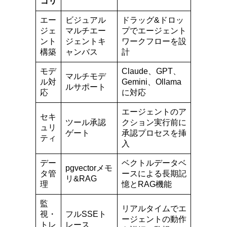
ゴリ
エー
ビジュアル
ドラッグ&ドロッ
ジェ
マルチエー
プでエージェント
ント
ジェントキ
ワークフローを設
構築
ャンバス
計
モデ
Claude、GPT、
マルチモデ
ル対
Gemini、Ollama
ルサポート
応
に対応
エージェントのア
セキ
ツール承認
クション実行前に
ュリ
ゲート
承認プロセスを挿
ティ
入
デー
ベクトルデータベ
pgvectorメモ
タ管
ースによる長期記
リ&RAG
理
憶とRAG機能
監
リアルタイムでエ
視・
フルSSEト
ージェントの動作
トレ
レース