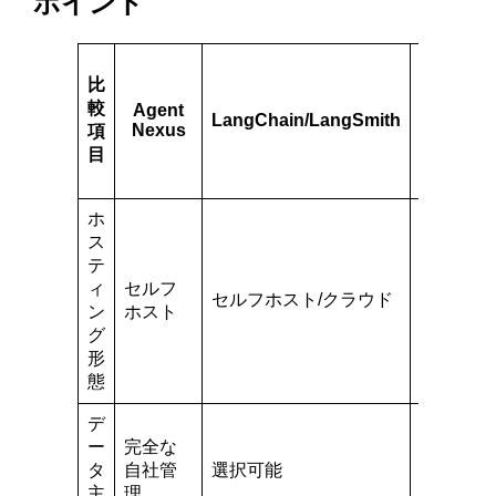
ポイント
比
較
Agent
LangChain/LangSmith
AutoGP
Nexus
項
目
ホ
ス
テ
ィ
セルフ
セルフホ
セルフホスト/クラウド
ン
ホスト
スト
グ
形
態
デ
ー
完全な
完全な自
タ
自社管
選択可能
社管理
主
理