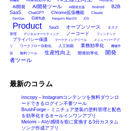
AI開発ツール
AI開発
B2B
Android
AI開発支援
SaaS
Chrome拡張機能
ChatGPT
Claude
GitHub
DevOps
Hargun's MacOS
iOS
Product
オープンソース
SaaS
タスク
ノーコード
管理
デジタルマーケティング
フィンテック
プライバシー保護
マーケティングツール
メニューバーアプ
業務効率化
ワークフロー自動化
人工知能
リ
機械学
開発
生産性向上
開発効率化
無料ツール
習
者ツール
最新のコラム
inscopy – Instagramコンテンツを無料ダウンロ
ードできるログイン不要ツール
BrushForge – ミニチュア塗装の塗料管理と配色
を効率化するオールインワンアプリ
Melomi – AIが感情を歌に変換する3分カスタム
ソング作成アプリ