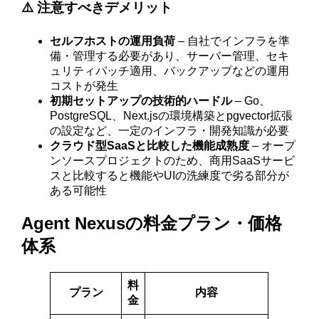
⚠️ 注意すべきデメリット
セルフホストの運用負荷
– 自社でインフラを準
備・管理する必要があり、サーバー管理、セキ
ュリティパッチ適用、バックアップなどの運用
コストが発生
初期セットアップの技術的ハードル
– Go、
PostgreSQL、Next.jsの環境構築とpgvector拡張
の設定など、一定のインフラ・開発知識が必要
クラウド型SaaSと比較した機能成熟度
– オープ
ンソースプロジェクトのため、商用SaaSサービ
スと比較すると機能やUIの洗練度で劣る部分が
ある可能性
Agent Nexusの料金プラン・価格
体系
料
プラン
内容
金