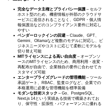
完全なデータ主権とプライバシー保護
– セルフ
ホスト型のため、機密情報が外部のクラウドサ
ービスに送信されることなく、GDPR・個人情
報保護法などのコンプライアンス要件に対応し
やすい
ベンダーロックインの回避
– Claude、GPT、
Gemini、Ollamaなど複数のモデルに対応し、ビ
ジネスニーズやコストに応じて柔軟にモデルを
切り替え可能
MITライセンスによる高い自由度
– オープンソ
ースのMITライセンスのため、商用利用・改変・
再配布が自由で、企業独自の要件に合わせてカ
スタマイズ可能
エンタープライズグレードの管理機能
– ツール
承認ゲート、RBAC、監査ログなど、企業での
本格運用に必要な管理機能を標準装備
モダンな技術スタック
– Go、PostgreSQL、
Next.js 14という実績ある技術で構築されてお
り、保守性・拡張性・パフォーマンスに優れる