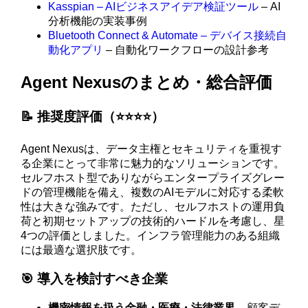
Kasspian – AIビジネスアイデア検証ツール
– AI
分析機能の実装事例
Bluetooth Connect & Automate – デバイス接続自
動化アプリ
– 自動化ワークフローの設計参考
Agent Nexusのまとめ・総合評価
📝 推奨度評価（⭐️⭐️⭐️⭐️）
Agent Nexusは、データ主権とセキュリティを重視す
る企業にとって非常に魅力的なソリューションです。
セルフホスト型でありながらエンタープライズグレー
ドの管理機能を備え、複数のAIモデルに対応する柔軟
性は大きな強みです。ただし、セルフホストの運用負
荷と初期セットアップの技術的ハードルを考慮し、星
4つの評価としました。インフラ管理能力のある組織
には最適な選択肢です。
🎯 導入を検討すべき企業
機密情報を扱う金融・医療・法律業界
– 顧客デ