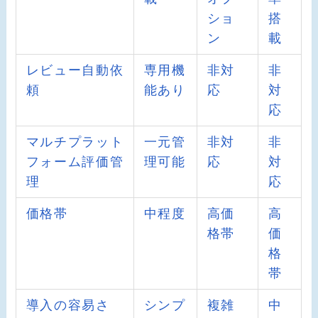
ショ
搭
ン
載
レビュー自動依
専用機
非対
非
頼
能あり
応
対
応
マルチプラット
一元管
非対
非
フォーム評価管
理可能
応
対
理
応
価格帯
中程度
高価
高
格帯
価
格
帯
導入の容易さ
シンプ
複雑
中