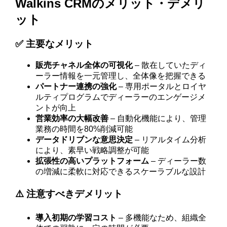
Walkins CRMのメリット・デメリ
ット
✅ 主要なメリット
販売チャネル全体の可視化
– 散在していたディ
ーラー情報を一元管理し、全体像を把握できる
パートナー連携の強化
– 専用ポータルとロイヤ
ルティプログラムでディーラーのエンゲージメ
ントが向上
営業効率の大幅改善
– 自動化機能により、管理
業務の時間を80%削減可能
データドリブンな意思決定
– リアルタイム分析
により、素早い戦略調整が可能
拡張性の高いプラットフォーム
– ディーラー数
の増減に柔軟に対応できるスケーラブルな設計
⚠️ 注意すべきデメリット
導入初期の学習コスト
– 多機能なため、組織全