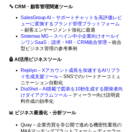
🔧 CRM・顧客管理関連ツール
SalesGroup AI – サポートチャットを高評価レビ
ューに変換するブランド管理プラットフォーム
– 顧客エンゲージメント強化に最適
Sistemas MG – スペイン中小企業向けオールイ
ンワンSaaS：請求・HR・CRM統合管理
– 統合
型ビジネス管理の参考事例
🤖 AI活用ビジネスツール
Repliyo – Xアカウント成長を加速するAIリプラ
イ生成支援ツール
– SNSでのパートナーコミュ
ニケーション自動化
DiaShot – AI搭載で図表を10秒生成する開発者向
けダイアグラムツール
– ディーラー向け説明資
料作成の効率化
📊 ビジネス最適化・分析ツール
Quay – 企業売買を非公開で進める機密性重視の
M&Aマッチングプラットフォーム – ディーラー