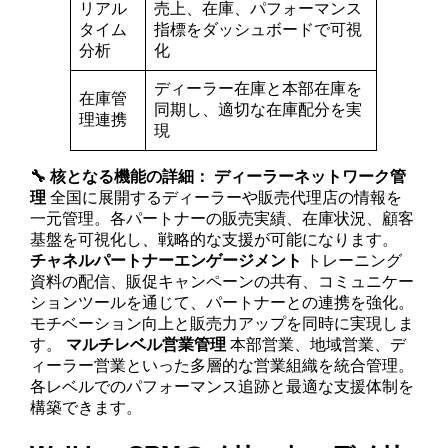
リアル
売上、在庫、パフォーマンス
タイム
指標をダッシュボードで可視
分析
化
ディーラー在庫と本部在庫を
在庫管
同期し、適切な在庫配分を実
理連携
現
🔧 核となる機能の詳細：
ディーラーネットワーク管
理
全国に展開するディーラーや販売代理店の情報を
一元管理。各パートナーの販売実績、在庫状況、顧客
基盤を可視化し、戦略的な支援が可能になります。
チャネルパートナーエンゲージメント
トレーニング
資料の配信、販促キャンペーンの共有、コミュニケー
ションツールを通じて、パートナーとの連携を強化。
モチベーション向上と販売力アップを同時に実現しま
す。
マルチレベル営業管理
本部営業、地域営業、デ
ィーラー営業といった多層的な営業組織を統合管理。
各レベルでのパフォーマンス追跡と最適な支援体制を
構築できます。