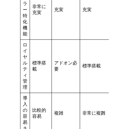
ラ
非常に
基本
ー
充実
充実
充実
的
特
化
機
能
ロ
イ
ヤ
アド
ル
標準搭
アドオン必
標準搭載
オン
テ
載
要
必要
ィ
管
理
導
入
の
比較的
複雑
非常に複雡
容易
容
容易
易
さ