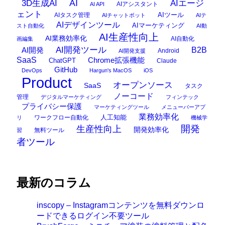
AI
3D生成AI
AIエージ
AIアシスタント
AI API
ェント
AIタスク管理
AIツール
AIチャットボット
AIテ
AIデザインツール
AIマーケティング
スト自動化
AI動
AI生産性向上
AI業務効率化
AI自動化
画編集
AI開発ツール
AI開発
B2B
Android
AI開発支援
SaaS
Chrome拡張機能
ChatGPT
Claude
GitHub
DevOps
Hargun's MacOS
iOS
Product
オープンソース
SaaS
タスク
ノーコード
管理
デジタルマーケティング
フィンテック
プライバシー保護
マーケティングツール
メニューバーアプ
業務効率化
ワークフロー自動化
人工知能
リ
機械学
開発
生産性向上
開発効率化
無料ツール
習
者ツール
最新のコラム
inscopy – Instagramコンテンツを無料ダウンロ
ードできるログイン不要ツール