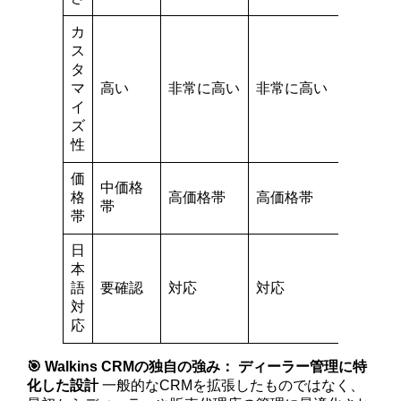
カ
ス
タ
中程
マ
高い
非常に高い
非常に高い
度
イ
ズ
性
価
中価格
低価
格
高価格帯
高価格帯
帯
格帯
帯
日
本
語
要確認
対応
対応
対応
対
応
🎯 Walkins CRMの独自の強み：
ディーラー管理に特
化した設計
一般的なCRMを拡張したものではなく、