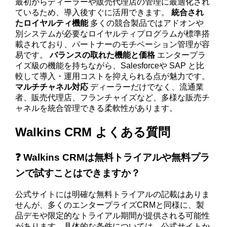
最初からディーラーや販売代理店の管理に最適化され
ているため、導入後すぐに活用できます。
統合され
たロイヤルティ機能
多くの競合製品ではアドオンや
別システムが必要なロイヤルティプログラムが標準搭
載されており、パートナーのモチベーション管理が容
易です。
バランスの取れた機能と価格
エンタープラ
イズ級の機能を持ちながら、Salesforceや SAP と比
較して導入・運用コストを抑えられる点が魅力です。
マルチチャネル対応
ディーラーだけでなく、流通業
者、販売代理店、フランチャイズなど、多様な販売チ
ャネルを統合管理できる柔軟性があります。
Walkins CRM よくある質問
❓ Walkins CRMは無料トライアルや無料プラ
ンで試すことはできますか？
公式サイトには明確な無料トライアルの記載はありま
せんが、多くのエンタープライズCRMと同様に、製
品デモや限定的なトライアル期間が提供される可能性
があります。具体的な条件については、公式サイトか