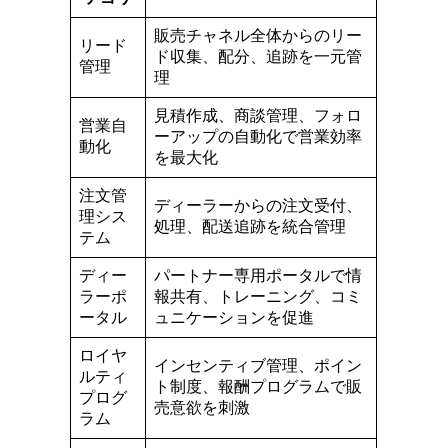
販売チャネル全体からのリー
リード
ド収集、配分、追跡を一元管
管理
理
見積作成、商談管理、フォロ
営業自
ーアップの自動化で営業効率
動化
を最大化
注文管
ディーラーからの注文受付、
理シス
処理、配送追跡を統合管理
テム
ディー
パートナー専用ポータルで情
ラーポ
報共有、トレーニング、コミ
ータル
ュニケーションを促進
ロイヤ
インセンティブ管理、ポイン
ルティ
ト制度、報酬プログラムで販
プログ
売意欲を刺激
ラム