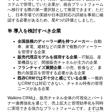
ステムで管理していた企業が、統合プラットフォーム
へ移行する際の第一選択肢として推奨できます。ただ
し、日本市場での実績や日本語対応の詳細を事前に確
認する必要があるため、星4つの評価としました。
🎯 導入を検討すべき企業
全国規模のディーラー網を持つメーカー
– 自動
車、家電、建材などの業界で複数のディーラー
を管理する企業
販売代理店モデルを採用する企業
– IT製品、産
業機器など、間接販売チャネルが主力の企業
フランチャイズ展開企業
– 小売、飲食など、多
数の加盟店を管理する必要がある企業
既存CRMでは不十分と感じている企業
– 一般的
なCRMでは対応できない、チャネル特有の管理
ニーズがある企業
Walkins CRMは、販売チャネル全体の可視化とパート
ナー連携強化を通じて、売上拡大と管理効率化を同時
に実現できる強力なプラットフォームです。まずは無