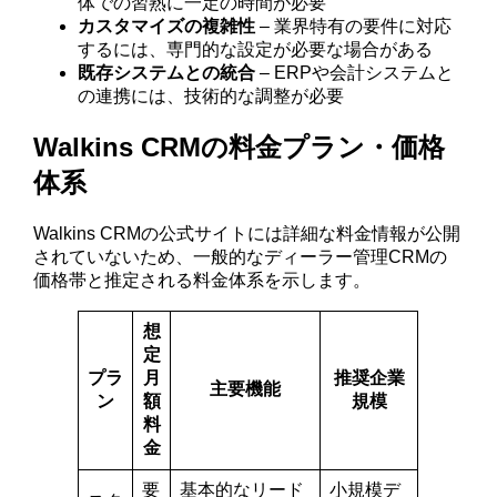
体での習熟に一定の時間が必要
カスタマイズの複雑性
– 業界特有の要件に対応
するには、専門的な設定が必要な場合がある
既存システムとの統合
– ERPや会計システムと
の連携には、技術的な調整が必要
Walkins CRMの料金プラン・価格
体系
Walkins CRMの公式サイトには詳細な料金情報が公開
されていないため、一般的なディーラー管理CRMの
価格帯と推定される料金体系を示します。
想
定
プラ
月
推奨企業
主要機能
ン
額
規模
料
金
要
基本的なリード
小規模デ