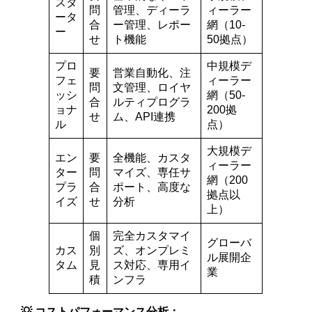
スタ
問
管理、ディーラ
ィーラー
ータ
合
ー管理、レポー
網（10-
ー
せ
ト機能
50拠点）
プロ
中規模デ
要
営業自動化、注
フェ
ィーラー
問
文管理、ロイヤ
ッシ
網（50-
合
ルティプログラ
ョナ
200拠
せ
ム、API連携
ル
点）
大規模デ
エン
要
全機能、カスタ
ィーラー
ター
問
マイズ、専任サ
網（200
プラ
合
ポート、高度な
拠点以
イズ
せ
分析
上）
個
完全カスタマイ
グローバ
カス
別
ズ、オンプレミ
ル展開企
タム
見
ス対応、専用イ
業
積
ンフラ
💡 コストパフォーマンス分析：