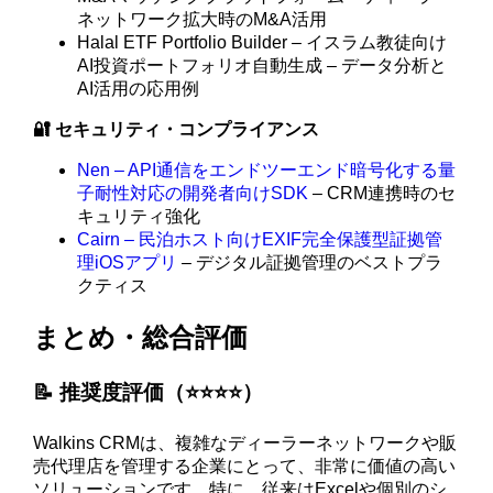
ネットワーク拡大時のM&A活用
Halal ETF Portfolio Builder – イスラム教徒向け
AI投資ポートフォリオ自動生成 – データ分析と
AI活用の応用例
🔐 セキュリティ・コンプライアンス
Nen – API通信をエンドツーエンド暗号化する量
子耐性対応の開発者向けSDK
– CRM連携時のセ
キュリティ強化
Cairn – 民泊ホスト向けEXIF完全保護型証拠管
理iOSアプリ
– デジタル証拠管理のベストプラ
クティス
まとめ・総合評価
📝 推奨度評価（⭐️⭐️⭐️⭐️）
Walkins CRMは、複雑なディーラーネットワークや販
売代理店を管理する企業にとって、非常に価値の高い
ソリューションです。特に、従来はExcelや個別のシ