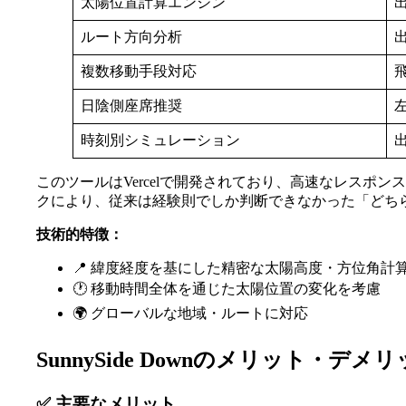
太陽位置計算エンジン
ルート方向分析
複数移動手段対応
日陰側座席推奨
時刻別シミュレーション
このツールはVercelで開発されており、高速なレス
クにより、従来は経験則でしか判断できなかった「どち
技術的特徴：
📍 緯度経度を基にした精密な太陽高度・方位角計
🕐 移動時間全体を通じた太陽位置の変化を考慮
🌍 グローバルな地域・ルートに対応
SunnySide Downのメリット・デメ
✅ 主要なメリット