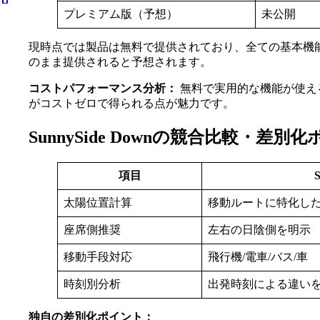
プレミアム版（予想）
未公開
現時点では製品は無料で提供されており、全ての基本機
のまま提供されると予想されます。
コストパフォーマンス分析：
無料で実用的な機能が使え
がコストゼロで得られる点が魅力です。
SunnySide Downの競合比較・差別
項目
S
太陽位置計算
移動ルートに特化し
座席側推奨
左右の日陰側を明示
移動手段対応
飛行機/電車/バス/車
時刻別分析
出発時刻による違い
独自の差別化ポイント：