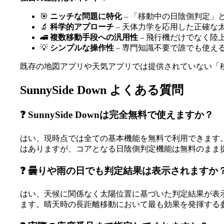
🎯
ニッチな問題に特化
– 「移動中の日陰側判定」
🔬
科学的アプローチ
– 天体力学を応用した正確な
🚄
複数移動手段への汎用性
– 飛行機だけでなく陸
💡
シンプルな操作性
– 専門知識不要で誰でも使える
既存の地図アプリや天気アプリでは提供されていない「
SunnySide Down よくある質問
❓ SunnySide Downは完全無料で使えますか？
はい、現時点では全ての基本機能を無料で利用できます
はありますが、コアとなる日陰側判定機能は無料のまま
❓ 曇りや雨の日でも判定結果は表示されますか
はい、天候に関係なく太陽位置に基づいた判定結果が表
ます。晴天時の長距離移動において最も効果を発揮する