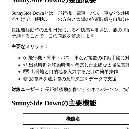
SunnySide Downの製品概要
SunnySide Downとは、飛行機・電車・バス・
るだけで、移動ルートの方向と太陽の位置関係を自動分
長距離移動時の直射日光による不快感や暑さは、旅の快
予測することで、この問題を解決します。
主要なメリット：
✈️ 飛行機・電車・バス・車など複数の移動手段に
🌞 出発時刻と移動時間を考慮した正確な太陽位置
🗺️ 出発地と目的地を入力するだけの簡単操作
😎 窓際席を選ぶ際の意思決定をデータで支援
対象ユーザー：
長距離移動が多いビジネスパーソン、快
SunnySide Downの主要機能
機能名