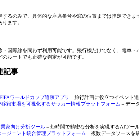
定するのみで、具体的な座席番号や窓の位置までは指定できま
あります。
線・国際線を問わず利用可能です。飛行機だけでなく、電車・
どのルートでも正確な判定が可能です。
関連記事
026 FIFAワールドカップ追跡アプリ
– 旅行計画に役立つイベント
データとAI分析で移籍市場を可視化するサッカー情報プラットフォーム
– デー
する起業家向け分析ツール
– 短時間で精密な分析を実現するAIツー
対応AIエージェント統合管理プラットフォーム
– 複数データソースを