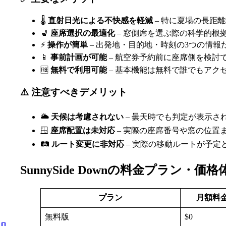
🌡️
直射日光による不快感を軽減
– 特に夏場の長距
💺
座席選択の最適化
– 窓側席を選ぶ際の科学的根
⚡
操作が簡単
– 出発地・目的地・時刻の3つの情報
📱
事前計画が可能
– 航空券予約前に座席側を検討
🆓
無料で利用可能
– 基本機能は無料で誰でもアク
⚠️ 注意すべきデメリット
🌥️
天候は考慮されない
– 曇天時でも判定が表示さ
🪟
座席配置は未対応
– 実際の座席番号や窓の位置
🛤️
ルート変更に非対応
– 実際の移動ルートが予定
SunnySide Downの料金プラン・価格
プラン
月額料
無料版
$0