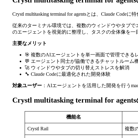
Crystl multitasking terminal for a
Crystl multitasking terminal for agen
従来のターミナル環境では、複数のウィンドウやタブでエ
のエージェントを視覚的に整理し、タスクの全体像を一
主要なメリット
🎯 複数のAIエージェントを単一画面で管理できる
💬 エージェント同士が協働できるチャットルーム
🚀 ウィンドウやタブの切り替えストレスを解消
🔧 Claude Codeに最適化された開発体験
対象ユーザー
：AIエージェントを活用した開発を行うmac
Crystl multitasking terminal for a
機能名
Crystl Rail
複数