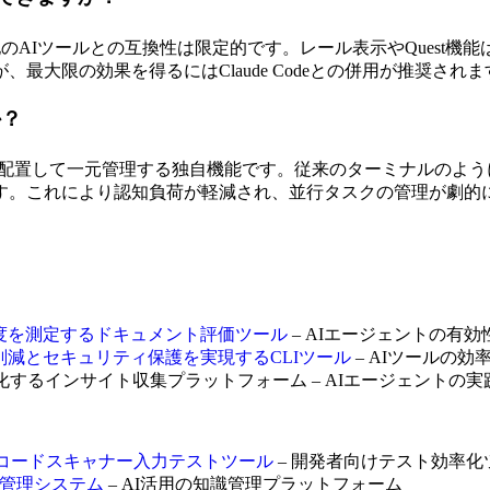
ため、他のAIツールとの互換性は限定的です。レール表示やQuest機能
大限の効果を得るにはClaude Codeとの併用が推奨されま
か？
レール状に配置して一元管理する独自機能です。従来のターミナル
す。これにより認知負荷が軽減され、並行タスクの管理が劇的
ージェント対応度を測定するドキュメント評価ツール
– AIエージェントの有
I APIのトークン削減とセキュリティ保護を実現するCLIツール
– AIツールの効
規模自動化するインサイト収集プラットフォーム – AIエージェントの
ア不要のバーコードスキャナー入力テストツール
– 開発者向けテスト効率化
ナレッジ管理システム
– AI活用の知識管理プラットフォーム