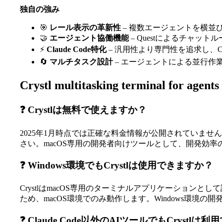
独自の強み
🎯
レール表示の革新性
– 複数エージェントを横並
🤝
エージェント協働機能
– Questによるチャッ
⚡
Claude Code特化
– 汎用性より専門性を追求し、Cl
🔄
マルチタスク設計
– エージェントによる並行作
Crystl multitasking terminal for 
❓ Crystlは無料で使えますか？
2025年1月時点では正確な料金情報が公開されていませ
さい。macOS専用の開発者向けツールとして、開発効
❓ Windows環境でもCrystlは使用できますか？
CrystlはmacOS専用のターミナルアプリケーションと
ため、macOS環境でのみ動作します。Windows環境
❓ Claude Code以外のAIツールでもCrystl