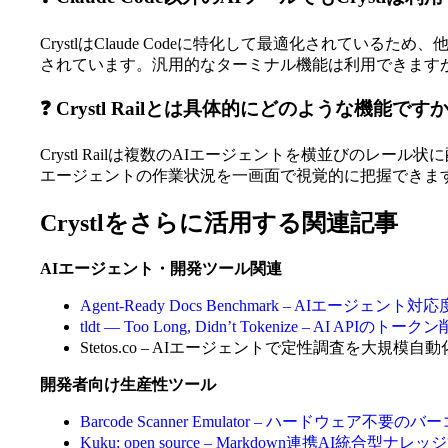
CrystlはClaude Codeに特化して最適化されている
されています。汎用的なターミナル機能は利用できますが、最
❓ Crystl Railとは具体的にどのような機能です
Crystl Railは複数のAIエージェントを横並びの
エージェントの作業状況を一画面で視覚的に把握できま
Crystlをさらに活用する関連記事
AIエージェント・開発ツール関連
Agent-Ready Docs Benchmark – AIエ
tldt — Too Long, Didn’t Tokenize – A
Stetos.co – AIエージェントで定性調査を大
開発者向け生産性ツール
Barcode Scanner Emulator – ハードウェ
Kuku: open source – Markdown連携AI統合型