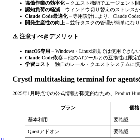
協働作業の効率化
– クエスト機能でエージェント
認知負荷の軽減
– ウィンドウ切り替えのストレス
Claude Code最適化
– 専用設計により、Claude C
開発生産性の向上
– 並行タスクの管理が簡単にな
⚠️ 注意すべきデメリット
macOS専用
– Windows・Linux環境では使用できな
Claude Code依存
– 他のAIツールとの互換性は限定
学習コスト
– 独自のレール・クエストシステムに
Crystl multitasking terminal f
2025年1月時点での公式情報が限定的なため、Product
プラン
価格
基本利用
要確認
Questアドオン
要確認