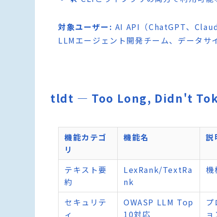
対象ユーザー:
AI API（ChatGPT
LLMエージェント開発チーム、データサ
tldt — Too Long, Didn't
機能カテゴ
機能名
説
リ
テキスト要
LexRank/TextRa
機
約
nk
セキュリテ
OWASP LLM Top
プ
ィ
10対応
ョ