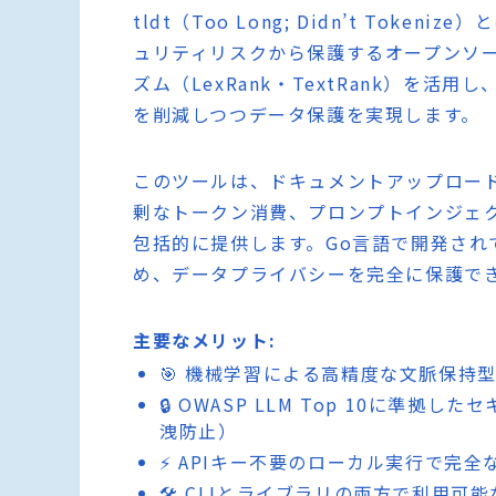
tldt（Too Long; Didn’t Tok
ュリティリスクから保護するオープンソー
ズム（LexRank・TextRank）を
を削減しつつデータ保護を実現します。
このツールは、ドキュメントアップロード
剰なトークン消費、プロンプトインジェ
包括的に提供します。Go言語で開発され
め、データプライバシーを完全に保護で
主要なメリット:
🎯 機械学習による高精度な文脈保持
🔒 OWASP LLM Top 10に準
洩防止）
⚡ APIキー不要のローカル実行で完
🛠️ CLIとライブラリの両方で利用可