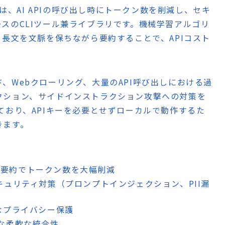
enize）とは、AI APIの呼び出し時にトークン数を削減し、セキ
スのCLIツール兼ライブラリです。機械学習アルゴリ
活用し、長文を文脈を保ちながら要約することで、APIコスト
、Webクローリング、大量のAPI呼び出しにおける過
クション、サイドインストラクション攻撃への対策を
ており、APIキーを必要とせずローカルで動作するた
きます。
型要約でトークン数を大幅削減
拠したセキュリティ対策（プロンプトインジェクション、PII漏
全なプライバシー保護
能な柔軟な統合性