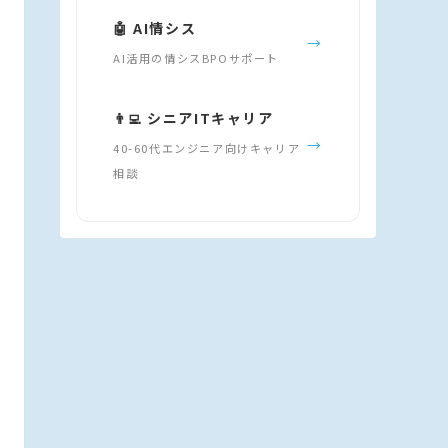
🤖 AI情シス
→
AI活用の情シスBPOサポート
👨‍💻 シニアITキャリア
→
40-60代エンジニア向けキャリア
相談