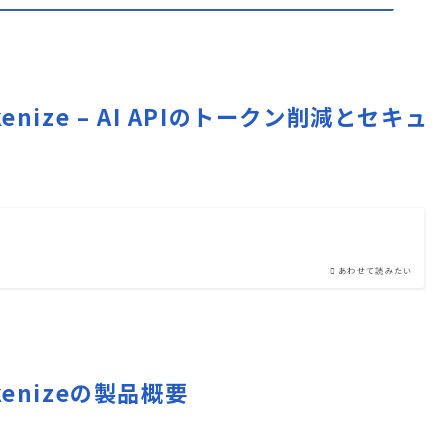
 Tokenize – AI APIのトークン削減とセキュ
ル
あわせて読みたい
 Tokenizeの製品概要