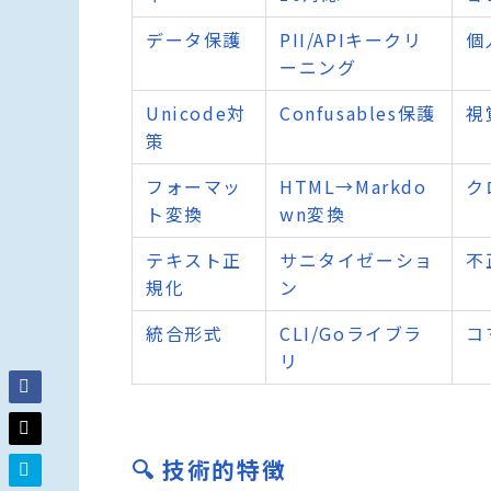
データ保護
PII/APIキークリ
個
ーニング
Unicode対
Confusables保護
視
策
フォーマッ
HTML→Markdo
ク
ト変換
wn変換
テキスト正
サニタイゼーショ
不
規化
ン
統合形式
CLI/Goライブラ
コ
リ
🔍 技術的特徴