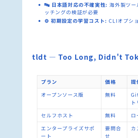
🔤 日本語対応の不確実性:
海外製ツー
ッチングの検証が必要
⚙️ 初期設定の学習コスト:
CLIオプシ
tldt — Too Long, Didn
プラン
価格
提
オープンソース版
無料
G
ト
セルフホスト
無料
ロ
エンタープライズサポ
要問合
カ
ート
せ