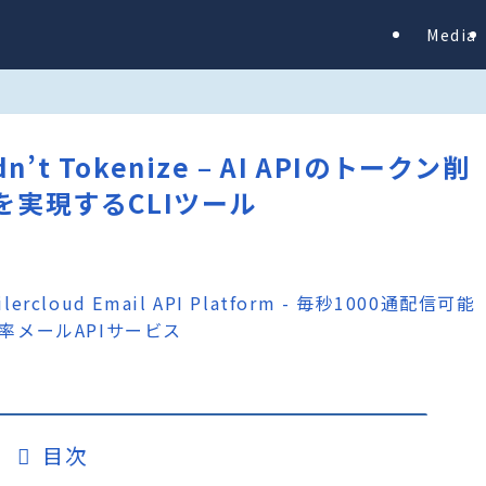
Media
Didn’t Tokenize – AI APIのトークン削
実現するCLIツール
目次