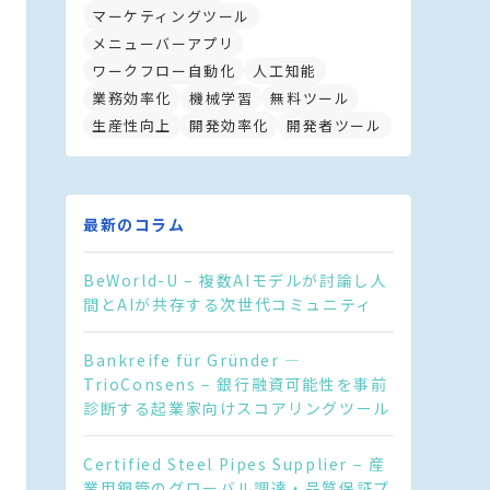
マーケティングツール
メニューバーアプリ
ワークフロー自動化
人工知能
業務効率化
機械学習
無料ツール
生産性向上
開発効率化
開発者ツール
最新のコラム
BeWorld-U – 複数AIモデルが討論し人
間とAIが共存する次世代コミュニティ
Bankreife für Gründer —
TrioConsens – 銀行融資可能性を事前
診断する起業家向けスコアリングツール
Certified Steel Pipes Supplier – 産
業用鋼管のグローバル調達・品質保証プ