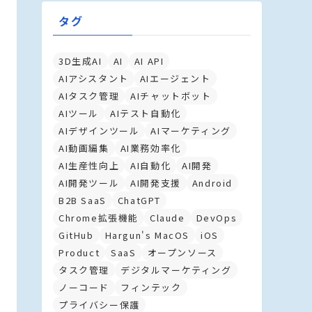
タグ
3D生成AI
AI
AI API
AIアシスタント
AIエージェント
AIタスク管理
AIチャットボット
AIツール
AIテスト自動化
AIデザインツール
AIマーケティング
AI動画編集
AI業務効率化
AI生産性向上
AI自動化
AI開発
AI開発ツール
AI開発支援
Android
B2B SaaS
ChatGPT
Chrome拡張機能
Claude
DevOps
GitHub
Hargun's MacOS
iOS
Product
SaaS
オープンソース
タスク管理
デジタルマーケティング
ノーコード
フィンテック
プライバシー保護