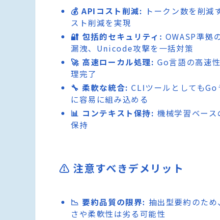
💰 APIコスト削減:
トークン数を削減する
スト削減を実現
🔐 包括的セキュリティ:
OWASP準拠
漏洩、Unicode攻撃を一括対策
🚀 高速ローカル処理:
Go言語の高速
理完了
🔧 柔軟な統合:
CLIツールとしてもG
に容易に組み込める
📊 コンテキスト保持:
機械学習ベース
保持
⚠️ 注意すべきデメリット
📉 要約品質の限界:
抽出型要約のため、
さや柔軟性は劣る可能性