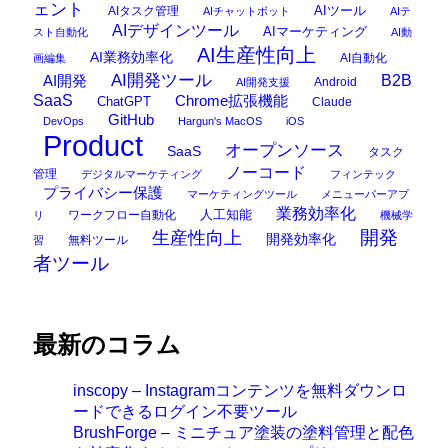
ェント
AIタスク管理
AIツール
AIチャットボット
AIテ
AIデザインツール
AIマーケティング
スト自動化
AI動
AI生産性向上
AI業務効率化
AI自動化
画編集
AI開発ツール
AI開発
B2B
Android
AI開発支援
SaaS
Chrome拡張機能
ChatGPT
Claude
GitHub
DevOps
Hargun's MacOS
iOS
Product
オープンソース
SaaS
タスク
ノーコード
管理
デジタルマーケティング
フィンテック
プライバシー保護
マーケティングツール
メニューバーアプ
業務効率化
ワークフロー自動化
人工知能
リ
機械学
開発
生産性向上
開発効率化
無料ツール
習
者ツール
最新のコラム
inscopy – Instagramコンテンツを無料ダウンロ
ードできるログイン不要ツール
BrushForge – ミニチュア塗装の塗料管理と配色