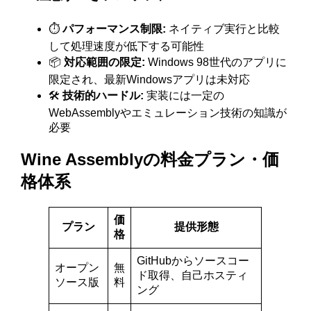
⏱️
パフォーマンス制限:
ネイティブ実行と比較
して処理速度が低下する可能性
📦
対応範囲の限定:
Windows 98世代のアプリに
限定され、最新Windowsアプリは未対応
🛠️
技術的ハードル:
実装には一定の
WebAssemblyやエミュレーション技術の知識が
必要
Wine Assemblyの料金プラン・価
格体系
価
プラン
提供形態
格
GitHubからソースコー
オープン
無
ド取得、自己ホスティ
ソース版
料
ング