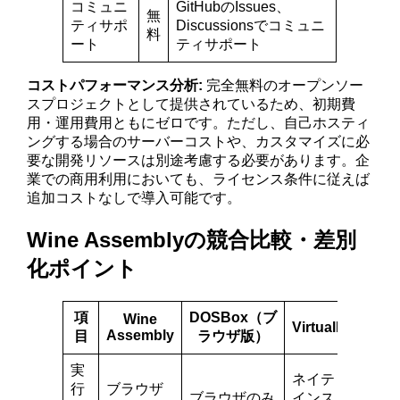
コミュニ
GitHubのIssues、
無
ティサポ
Discussionsでコミュニ
料
ート
ティサポート
コストパフォーマンス分析:
完全無料のオープンソー
スプロジェクトとして提供されているため、初期費
用・運用費用ともにゼロです。ただし、自己ホスティ
ングする場合のサーバーコストや、カスタマイズに必
要な開発リソースは別途考慮する必要があります。企
業での商用利用においても、ライセンス条件に従えば
追加コストなしで導入可能です。
Wine Assemblyの競合比較・差別
化ポイント
項
DOSBox（ブ
Wine
VirtualBox
Assembly
目
ラウザ版）
実
ネイティブ
行
ブラウザ
ブラウザのみ
インストー