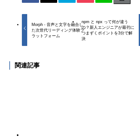
npm と npx って何が違う
Morph - 音声と文字を融合し
の？新人エンジニアが最初に
た次世代リーディング体験プ
つまずくポイントを3分で解
ラットフォーム
決
関連記事