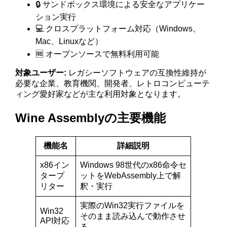
🔒 サンドボックス環境による安全なアプリケー
ション実行
💻 クロスプラットフォーム対応（Windows、
Mac、Linuxなど）
🆓 オープンソースで無料利用可能
対象ユーザー:
レガシーソフトウェアの互換性維持が
必要な企業、教育機関、開発者、レトロコンピューテ
ィング愛好家などが主な利用対象となります。
Wine Assemblyの主要機能
機能名
詳細説明
x86イン
Windows 98世代のx86命令セ
タープ
ットをWebAssembly上で解
リター
釈・実行
実際のWin32実行ファイルを
Win32
そのまま読み込んで動作させ
API対応
る