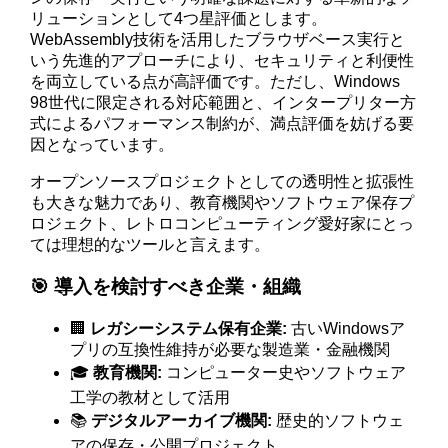
リューションとして4つ星評価とします。
WebAssembly技術を活用したブラウザベース実行と
いう先進的アプローチにより、セキュリティと利便性
を両立している点が高評価です。ただし、Windows
98世代に限定される対応範囲と、インタープリター方
式によるパフォーマンス制約が、満点評価を妨げる要
因となっています。
オープンソースプロジェクトとしての透明性と拡張性
も大きな魅力であり、教育機関やソフトウェア保存プ
ロジェクト、レトロコンピューティング愛好家にとっ
ては理想的なツールと言えます。
🎯 導入を検討すべき企業・組織
🏢
レガシーシステム保有企業:
古いWindowsア
プリの互換性維持が必要な製造業・金融機関
🎓
教育機関:
コンピューター史やソフトウェア
工学の教材として活用
📚
デジタルアーカイブ機関:
歴史的ソフトウェ
アの保存・公開プロジェクト