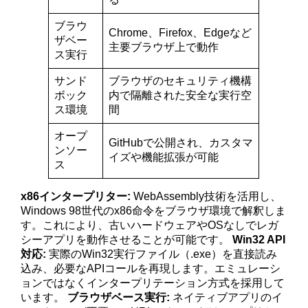
ブラウ
Chrome、Firefox、Edgeなど
ザベー
主要ブラウザ上で動作
ス実行
サンド
ブラウザのセキュリティ機構
ボック
内で隔離された安全な実行空
ス環境
間
オープ
GitHubで公開され、カスタマ
ンソー
イズや機能拡張が可能
ス
x86インタープリター:
WebAssembly技術を活用し、
Windows 98世代のx86命令をブラウザ環境で解釈しま
す。これにより、古いハードウェアやOSなしでレガ
シーアプリを動作させることが可能です。
Win32 API
対応:
実際のWin32実行ファイル（.exe）を直接読み
込み、必要なAPIコールを再現します。エミュレーシ
ョンではなくインタープリテーション方式を採用して
います。
ブラウザベース実行:
ネイティブアプリのイ