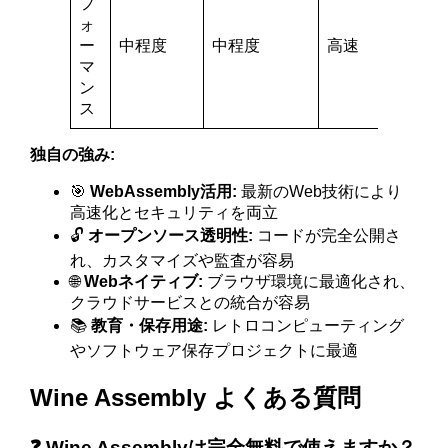
フ
ォ
ー
中程度
中程度
高速
マ
ン
ス
独自の強み:
🎯
WebAssembly活用:
最新のWeb技術により
高速化とセキュリティを両立
🔓
オープンソース透明性:
コードが完全公開さ
れ、カスタマイズや監査が容易
🌐
Webネイティブ:
ブラウザ環境に最適化され、
クラウドサービスとの統合が容易
📚
教育・保存用途:
レトロコンピューティング
やソフトウェア保存プロジェクトに最適
Wine Assembly よくある質問
❓ Wine Assemblyは完全無料で使えますか？