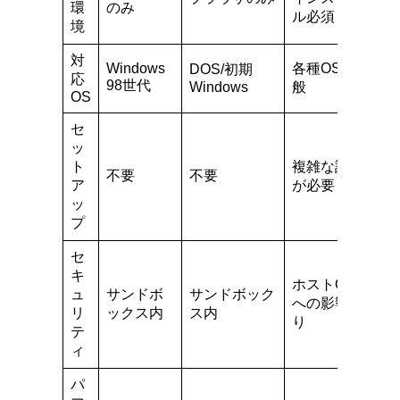
環
のみ
ル必須
境
対
Windows
各種OS全
DOS/初期
応
98世代
Windows
般
OS
セ
ッ
ト
複雑な設定
不要
不要
ア
が必要
ッ
プ
セ
キ
ホストOS
ュ
サンドボ
サンドボック
への影響あ
リ
ックス内
ス内
り
テ
ィ
パ