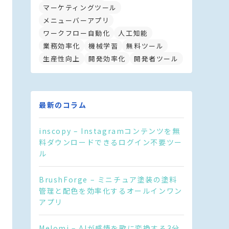
マーケティングツール
メニューバーアプリ
ワークフロー自動化
人工知能
業務効率化
機械学習
無料ツール
生産性向上
開発効率化
開発者ツール
最新のコラム
inscopy – Instagramコンテンツを無
料ダウンロードできるログイン不要ツー
ル
BrushForge – ミニチュア塗装の塗料
管理と配色を効率化するオールインワン
アプリ
Melomi – AIが感情を歌に変換する3分