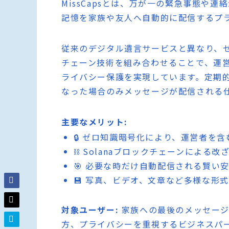
MissCapsとは、万が一の緊急事態や
記憶を家族や友人へ自動的に配信するプ
従来のデジタル遺言サービスと異なり、ゼロ知
チェーン技術を組み合わせることで、運
ライバシー保護を実現しています。定期
なった場合のみメッセージが配信される
主要なメリット:
🔒 ゼロ知識暗号化により、運営者を
⛓️ Solanaブロックチェーンによる
🎯 必要な時だけ自動配信される賢い
💾 写真、ビデオ、文章など多様な形
対象ユーザー:
家族への最後のメッセージ
方、プライバシーを重視するビジネスパ