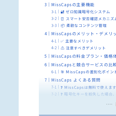
MissCapsの主要機能
🔐 ゼロ知識暗号化システム
⏰ スマート安否確認メカニズ
📦 柔軟なコンテンツ管理
MissCapsのメリット・デメリ
✅ 主要なメリット
⚠️ 注意すべきデメリット
MissCapsの料金プラン・価格
MissCapsと競合サービスの比
🎯 MissCapsの差別化ポイン
MissCaps よくある質問
❓ MissCapsは無料で使えま
❓ 暗号化キーを紛失した場合