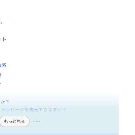
ム
ット
体系
較
ト
すか？
、メッセージを復元できますか？
もっと見る