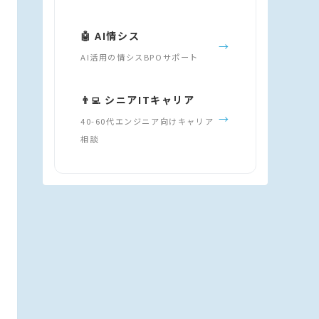
🤖 AI情シス
→
AI活用の情シスBPOサポート
👨‍💻 シニアITキャリア
→
40-60代エンジニア向けキャリア
相談