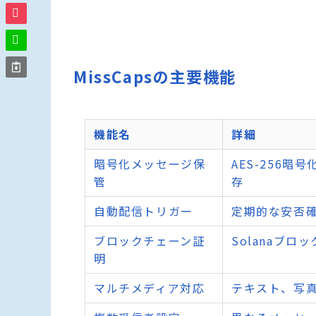
MissCapsの主要機能
機能名
詳細
暗号化メッセージ保
AES-256
管
存
自動配信トリガー
定期的な安否
ブロックチェーン証
Solanaブ
明
マルチメディア対応
テキスト、写