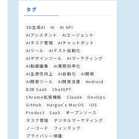
タグ
3D生成AI
AI
AI API
AIアシスタント
AIエージェント
AIタスク管理
AIチャットボット
AIツール
AIテスト自動化
AIデザインツール
AIマーケティング
AI動画編集
AI業務効率化
AI生産性向上
AI自動化
AI開発
AI開発ツール
AI開発支援
Android
B2B SaaS
ChatGPT
Chrome拡張機能
Claude
DevOps
GitHub
Hargun's MacOS
iOS
Product
SaaS
オープンソース
タスク管理
デジタルマーケティング
ノーコード
フィンテック
プライバシー保護