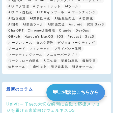
3D生成AI
AI
AI API
AIアシスタント
AIエージェント
AIタスク管理
AIチャットボット
AIツール
AIテスト自動化
AIデザインツール
AIマーケティング
AI動画編集
AI業務効率化
AI生産性向上
AI自動化
AI開発
AI開発ツール
AI開発支援
Android
B2B SaaS
ChatGPT
Chrome拡張機能
Claude
DevOps
GitHub
Hargun's MacOS
iOS
Product
SaaS
オープンソース
タスク管理
デジタルマーケティング
ノーコード
フィンテック
プライバシー保護
マーケティングツール
メニューバーアプリ
ワークフロー自動化
人工知能
業務効率化
機械学習
無料ツール
生産性向上
開発効率化
開発者ツール
最新のコラム
💬
ご相談はこちらから
Uplyft – 子供の大切な瞬間に自動で応援メッセー
ジを届ける家族向けウェルネスOS