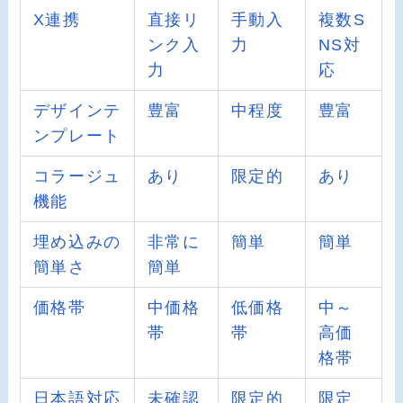
X連携
直接リ
手動入
複数S
ンク入
力
NS対
力
応
デザインテ
豊富
中程度
豊富
ンプレート
コラージュ
あり
限定的
あり
機能
埋め込みの
非常に
簡単
簡単
簡単さ
簡単
価格帯
中価格
低価格
中～
帯
帯
高価
格帯
日本語対応
未確認
限定的
限定