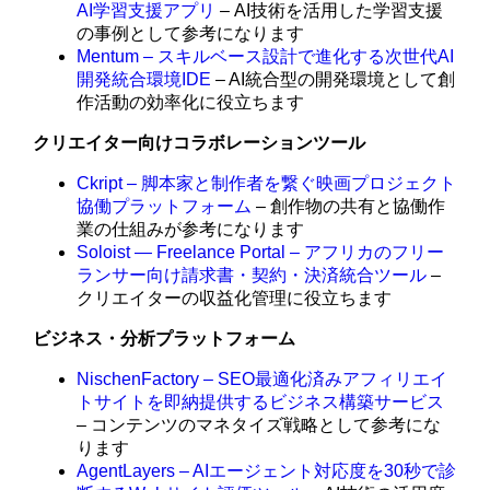
AI学習支援アプリ
– AI技術を活用した学習支援
の事例として参考になります
Mentum – スキルベース設計で進化する次世代AI
開発統合環境IDE
– AI統合型の開発環境として創
作活動の効率化に役立ちます
クリエイター向けコラボレーションツール
Ckript – 脚本家と制作者を繋ぐ映画プロジェクト
協働プラットフォーム
– 創作物の共有と協働作
業の仕組みが参考になります
Soloist — Freelance Portal – アフリカのフリー
ランサー向け請求書・契約・決済統合ツール
–
クリエイターの収益化管理に役立ちます
ビジネス・分析プラットフォーム
NischenFactory – SEO最適化済みアフィリエイ
トサイトを即納提供するビジネス構築サービス
– コンテンツのマネタイズ戦略として参考にな
ります
AgentLayers – AIエージェント対応度を30秒で診