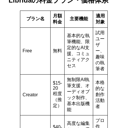
Libridaの料金プラン・価格体系
月額
適用
プラン名
主要機能
料金
対象
試用
基本的な執
ユー
筆機能、限
ザ
定的なAI支
Free
無料
ー、
援、コミュ
趣味
ニティアク
の執
セス
筆者
無制限AI執
本格
$15-
筆支援、オ
20
的な
ーディオブ
程度
創作
Creator
ック制作、
（推
活動
基本出版機
定）
者
能
プロ
高度な編集
作
$40-