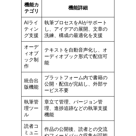
機能カ
機能詳細
テゴリ
AIライ
執筆プロセスをAIがサポート
ティン
し、アイデアの展開、文章の
グ支援
洗練、構成の最適化を支援
オーデ
テキストを自動音声化し、オ
ィオブ
ーディオブック形式で配信可
ック制
能
作
プラットフォーム内で書籍の
統合出
公開・配信が完結し、外部サ
版機能
ービス不要
執筆管
章立て管理、バージョン管
理ツー
理、進捗追跡などの執筆支援
ル
機能
読者コ
作品の公開後、読者との交流
ミュニ
やフィードバック収集が可能