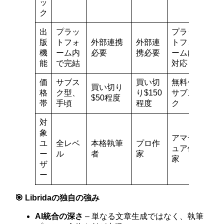
ッ
ク
出
プラッ
プラッ
版
トフォ
外部連携
外部連
トフォ
機
ーム内
必要
携必要
ーム内
能
で完結
対応
価
サブス
買い切
無料〜
買い切り
格
ク型、
り$150
サブス
$50程度
帯
手頃
程度
ク
対
象
アマチ
ユ
全レベ
本格執筆
プロ作
ュア作
ー
ル
者
家
家
ザ
ー
🎯 Libridaの独自の強み
AI統合の深さ
– 単なる文章生成ではなく、執筆