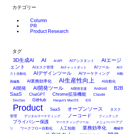
カテゴリー
Column
PR
Product Research
タグ
AI
3D生成AI
AIエージ
AIアシスタント
AI API
ェント
AIタスク管理
AIツール
AIチャットボット
AIテ
AIデザインツール
AIマーケティング
スト自動化
AI動
AI生産性向上
AI業務効率化
AI自動化
画編集
AI開発ツール
AI開発
B2B
Android
AI開発支援
SaaS
Chrome拡張機能
ChatGPT
Claude
GitHub
DevOps
Hargun's MacOS
iOS
Product
オープンソース
SaaS
タスク
ノーコード
管理
デジタルマーケティング
フィンテック
プライバシー保護
マーケティングツール
メニューバーアプ
業務効率化
ワークフロー自動化
人工知能
リ
機械学