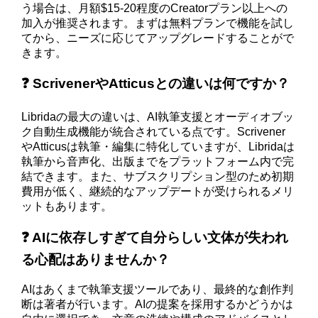
う場合は、月額$15-20程度のCreatorプラン以上への
加入が推奨されます。まずは無料プランで機能を試し
てから、ニーズに応じてアップグレードすることがで
きます。
❓ ScrivenerやAtticusとの違いは何ですか？
Libridaの最大の違いは、AI執筆支援とオーディオブッ
ク自動生成機能が統合されている点です。Scrivener
やAtticusは執筆・編集に特化していますが、Libridaは
執筆から音声化、出版までをプラットフォーム内で完
結できます。また、サブスクリプション型のため初期
費用が低く、継続的なアップデートが受けられるメリ
ットもあります。
❓ AIに依存しすぎて自分らしい文体が失われ
る心配はありませんか？
AIはあくまで執筆支援ツールであり、最終的な創作判
断は著者が行います。AIの提案を採用するかどうかは