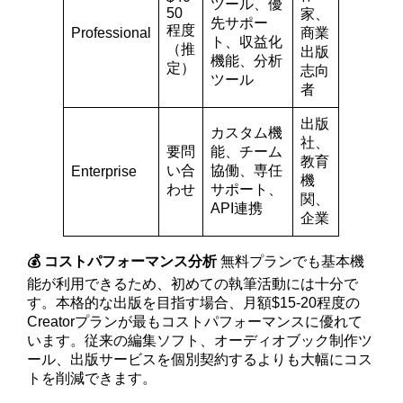
ツール、優
50
家、
先サポー
程度
Professional
商業
ト、収益化
（推
出版
機能、分析
定）
志向
ツール
者
出版
カスタム機
社、
要問
能、チーム
教育
い合
協働、専任
Enterprise
機
わせ
サポート、
関、
API連携
企業
💰 コストパフォーマンス分析
無料プランでも基本機
能が利用できるため、初めての執筆活動には十分で
す。本格的な出版を目指す場合、月額$15-20程度の
Creatorプランが最もコストパフォーマンスに優れて
います。従来の編集ソフト、オーディオブック制作ツ
ール、出版サービスを個別契約するよりも大幅にコス
トを削減できます。