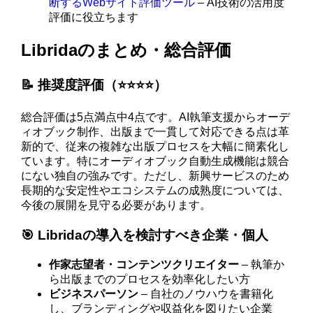
断するWebサイト評価ツール
– AI技術の活用度
評価に役立ちます
Libridaのまとめ・総合評価
📝 推奨度評価（⭐️⭐️⭐️⭐️）
総合評価は5点満点中4点です。AI執筆支援からオーデ
ィオブック制作、出版まで一貫して対応できる点は革
新的で、従来の複雑な出版プロセスを大幅に簡素化し
ています。特にオーディオブック自動生成機能は競合
にない独自の強みです。ただし、新興サービスのため
長期的な安定性やエコシステムの成熟度については、
今後の展開を見守る必要があります。
🎯 Libridaの導入を検討すべき企業・個人
作家志望者・コンテンツクリエイター
– 執筆か
ら出版までのプロセスを効率化したい方
ビジネスパーソン
– 自社のノウハウを書籍化
し、ブランディングや収益化を図りたい企業