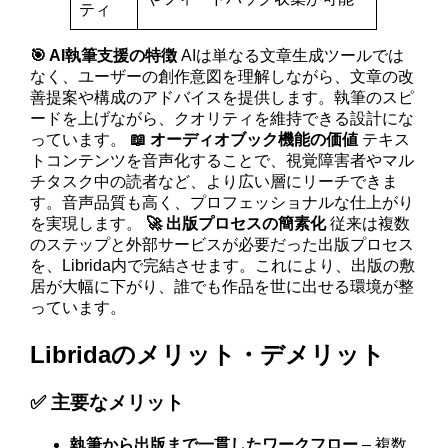
ティ
🎯 AI執筆支援の特徴
AIは単なる文章生成ツールでは
なく、ユーザーの創作意図を理解しながら、文章の改
善提案や構成のアドバイスを提供します。執筆のスピ
ードを上げながら、クオリティを維持できる設計にな
っています。
📖 オーディオブック機能の価値
テキス
トコンテンツを音声化することで、視覚障害者やマル
チタスク中の読者など、より広い層にリーチできま
す。音声品質も高く、プロフェッショナルな仕上がり
を実現します。
🚀 出版プロセスの簡素化
従来は複数
のステップと外部サービスが必要だった出版プロセス
を、Librida内で完結させます。これにより、出版の敷
居が大幅に下がり、誰でも作品を世に出せる環境が整
っています。
Libridaのメリット・デメリット
✅ 主要なメリット
執筆から出版まで一貫したワークフロー
– 複数