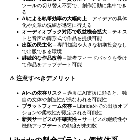
ツールの切り替え不要で、創作活動に集中でき
る
AIによる執筆効率の大幅向上
– アイデアの具体
化や文章の洗練が迅速に行える
オーディオブック対応で収益機会拡大
– テキス
トと音声の両形式で作品を提供可能
出版の民主化
– 専門知識や大きな初期投資なし
で出版できる環境
継続的な作品改善
– 読者フィードバックを受け
て作品をアップデート可能
⚠️ 注意すべきデメリット
AIへの依存リスク
– 過度にAI支援に頼ると、独
自の文体や創造性が損なわれる可能性
プラットフォーム依存
– Librida外での出版オプ
ションや柔軟性が限定される可能性
新興サービスの不確実性
– サービスの継続性や
機能アップデートの頻度が未知数