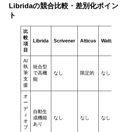
Libridaの競合比較・差別化ポイン
ト
比
較
Librida
Scrivener
Atticus
Wattpad
項
目
AI
執
統合型
筆
で高機
なし
限定的
なし
支
能
援
オ
ー
デ
自動生
ィ
成機能
なし
なし
なし
オ
あり
ブ