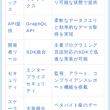
ック
リ可能な状態で提供
クス
ス
柔軟なデータクエリ
API提
GraphQL
と効率的なデータ取
供
API
得を実現
開発
主要プログラミング
者ツ
SDK統合
言語対応のSDKで迅
ール
速な実装が可能
エンター
セキ
監視、アラート、コ
プライズ
ュリ
ンプライアンスレポ
セキュリ
ティ
ート機能を搭載
ティ
スケ
ペタバイト級のデー
ーラ
大規模分