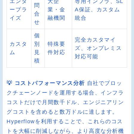
エンタ
大企
専用インフラ、SL
問
ープラ
業・金
A保証、カスタム
合
イズ
融機関
統合
せ
個
完全カスタマイ
カスタ
別
特殊要
ズ、オンプレミス
ム
見
件対応
対応可能
積
💡 コストパフォーマンス分析
自社でブロッ
クチェーンノードを運用する場合、インフラ
コストだけで月間数千ドル、エンジニアリン
グコストを含めると数万ドルに達します。
Hyperflowを利用することで、これらのコス
トを大幅に削減しながら、より高度な分析機