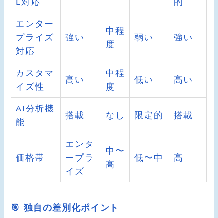
L対応
的
エンター
中程
プライズ
強い
弱い
強い
度
対応
カスタマ
中程
高い
低い
高い
イズ性
度
AI分析機
搭載
なし
限定的
搭載
能
エンタ
中〜
価格帯
ープラ
低〜中
高
高
イズ
🎯 独自の差別化ポイント