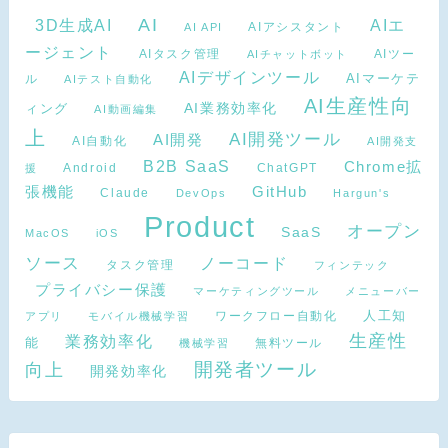
AI
3D生成AI
AIエ
AIアシスタント
AI API
ージェント
AIタスク管理
AIツー
AIチャットボット
AIデザインツール
AIマーケテ
ル
AIテスト自動化
AI生産性向
ィング
AI業務効率化
AI動画編集
上
AI開発ツール
AI開発
AI自動化
AI開発支
B2B SaaS
Chrome拡
Android
ChatGPT
援
張機能
GitHub
Claude
DevOps
Hargun's
Product
オープン
SaaS
MacOS
iOS
ソース
ノーコード
タスク管理
フィンテック
プライバシー保護
マーケティングツール
メニューバー
ワークフロー自動化
人工知
アプリ
モバイル機械学習
生産性
業務効率化
能
無料ツール
機械学習
開発者ツール
向上
開発効率化