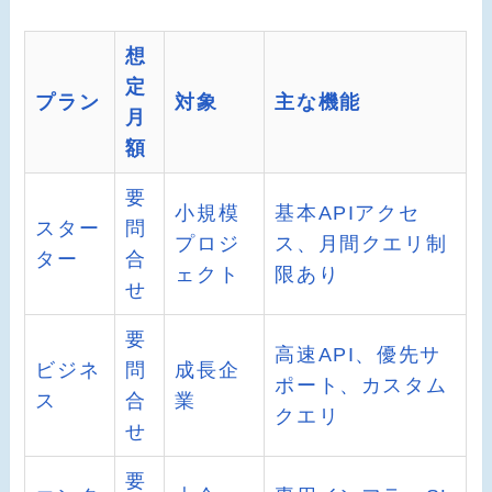
想
定
プラン
対象
主な機能
月
額
要
小規模
基本APIアクセ
スター
問
プロジ
ス、月間クエリ制
ター
合
ェクト
限あり
せ
要
高速API、優先サ
ビジネ
問
成長企
ポート、カスタム
ス
合
業
クエリ
せ
要