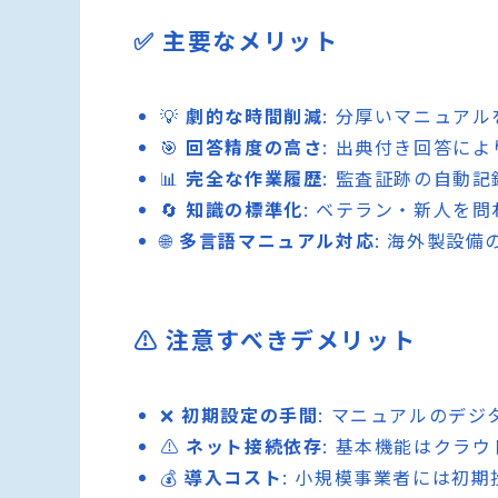
✅ 主要なメリット
💡
劇的な時間削減
: 分厚いマニュア
🎯
回答精度の高さ
: 出典付き回答に
📊
完全な作業履歴
: 監査証跡の自動
🔄
知識の標準化
: ベテラン・新人を
🌐
多言語マニュアル対応
: 海外製設
⚠️ 注意すべきデメリット
❌
初期設定の手間
: マニュアルのデ
⚠️
ネット接続依存
: 基本機能はクラ
💰
導入コスト
: 小規模事業者には初