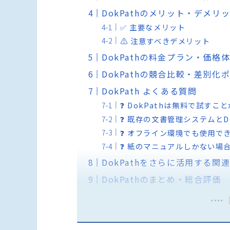
DokPathのメリット・デメリ
✅ 主要なメリット
⚠️ 注意すべきデメリット
DokPathの料金プラン・価格
DokPathの競合比較・差別化
DokPath よくある質問
❓ DokPathは無料で試すこ
❓ 既存の文書管理システムとD
❓ オフライン環境でも使用で
❓ 紙のマニュアルしかない場
DokPathをさらに活用する関
DokPathのまとめ・総合評価