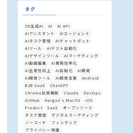
タグ
3D生成AI
AI
AI API
AIアシスタント
AIエージェント
AIタスク管理
AIチャットボット
AIツール
AIテスト自動化
AIデザインツール
AIマーケティング
AI動画編集
AI業務効率化
AI生産性向上
AI自動化
AI開発
AI開発ツール
AI開発支援
Android
B2B SaaS
ChatGPT
Chrome拡張機能
Claude
DevOps
GitHub
Hargun's MacOS
iOS
Product
SaaS
オープンソース
タスク管理
デジタルマーケティング
ノーコード
フィンテック
プライバシー保護