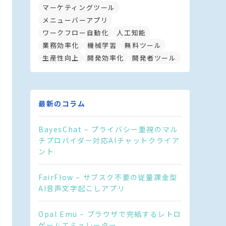
マーケティングツール
メニューバーアプリ
ワークフロー自動化
人工知能
業務効率化
機械学習
無料ツール
生産性向上
開発効率化
開発者ツール
最新のコラム
BayesChat – プライバシー重視のマル
チプロバイダー対応AIチャットクライア
ント
FairFlow – サブスク不要の従量課金型
AI音声文字起こしアプリ
Opal Emu – ブラウザで完結するレトロ
ゲームエミュレーター