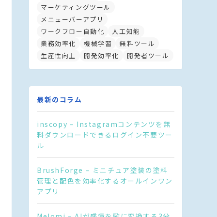
マーケティングツール
メニューバーアプリ
ワークフロー自動化
人工知能
業務効率化
機械学習
無料ツール
生産性向上
開発効率化
開発者ツール
最新のコラム
inscopy – Instagramコンテンツを無
料ダウンロードできるログイン不要ツー
ル
BrushForge – ミニチュア塗装の塗料
管理と配色を効率化するオールインワン
アプリ
Melomi – AIが感情を歌に変換する3分