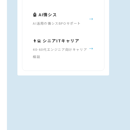
🤖 AI情シス
→
AI活用の情シスBPOサポート
👨‍💻 シニアITキャリア
→
40-60代エンジニア向けキャリア
相談