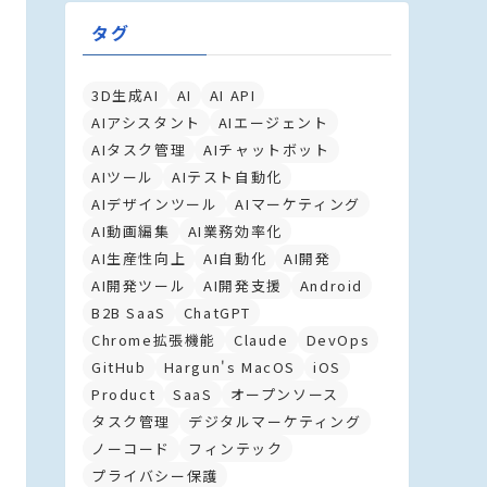
タグ
3D生成AI
AI
AI API
AIアシスタント
AIエージェント
AIタスク管理
AIチャットボット
AIツール
AIテスト自動化
AIデザインツール
AIマーケティング
AI動画編集
AI業務効率化
AI生産性向上
AI自動化
AI開発
AI開発ツール
AI開発支援
Android
B2B SaaS
ChatGPT
Chrome拡張機能
Claude
DevOps
GitHub
Hargun's MacOS
iOS
Product
SaaS
オープンソース
タスク管理
デジタルマーケティング
ノーコード
フィンテック
プライバシー保護