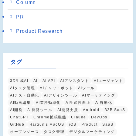
Column
PR
Product Research
タグ
3D生成AI
AI
AI API
AIアシスタント
AIエージェント
AIタスク管理
AIチャットボット
AIツール
AIテスト自動化
AIデザインツール
AIマーケティング
AI動画編集
AI業務効率化
AI生産性向上
AI自動化
AI開発
AI開発ツール
AI開発支援
Android
B2B SaaS
ChatGPT
Chrome拡張機能
Claude
DevOps
GitHub
Hargun's MacOS
iOS
Product
SaaS
オープンソース
タスク管理
デジタルマーケティング