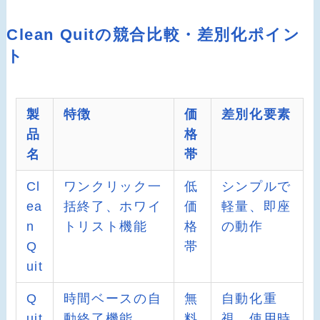
Clean Quitの競合比較・差別化ポイン
ト
製
特徴
価
差別化要素
品
格
名
帯
Cl
ワンクリック一
低
シンプルで
ea
括終了、ホワイ
価
軽量、即座
n
トリスト機能
格
の動作
Q
帯
uit
Q
時間ベースの自
無
自動化重
uit
動終了機能
料
視、使用時