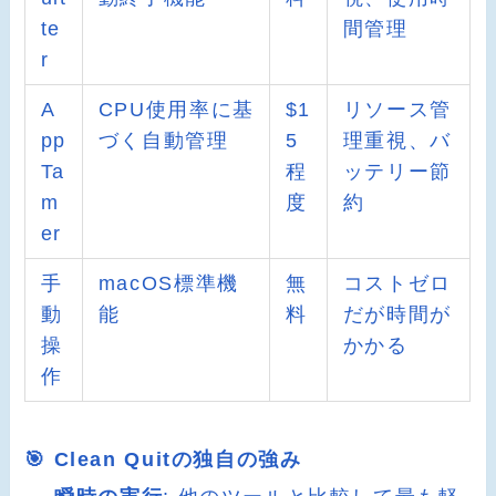
te
間管理
r
A
CPU使用率に基
$1
リソース管
pp
づく自動管理
5
理重視、バ
Ta
程
ッテリー節
m
度
約
er
手
macOS標準機
無
コストゼロ
動
能
料
だが時間が
操
かかる
作
🎯 Clean Quitの独自の強み