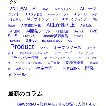
タグ
AI
3D生成AI
AIエージ
AIアシスタント
AI API
ェント
AIタスク管理
AIツール
AIチャットボット
AIテ
AIデザインツール
AIマーケティング
スト自動化
AI動
AI生産性向上
AI業務効率化
AI自動化
画編集
AI開発ツール
AI開発
B2B
Android
AI開発支援
SaaS
Chrome拡張機能
ChatGPT
Claude
GitHub
DevOps
Hargun's MacOS
iOS
Product
オープンソース
SaaS
タスク
ノーコード
管理
デジタルマーケティング
フィンテック
プライバシー保護
マーケティングツール
メニューバーアプ
業務効率化
ワークフロー自動化
人工知能
リ
機械学
開発
生産性向上
開発効率化
無料ツール
習
者ツール
最新のコラム
BeWorld-U – 複数AIモデルが討論し人間とAIが