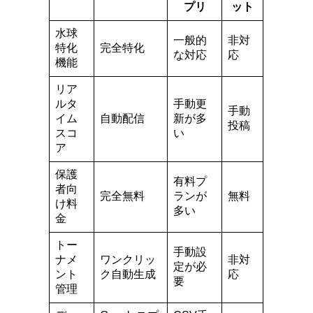
プリ
ット
水球
一般的
非対
特化
完全特化
な対応
応
機能
リア
ルタ
手動更
手動
イム
自動配信
新が多
投稿
スコ
い
ア
保護
有料プ
者向
完全無料
ランが
無料
け料
多い
金
トー
手動設
ナメ
ワンクリッ
非対
定が必
ント
ク自動生成
応
要
管理