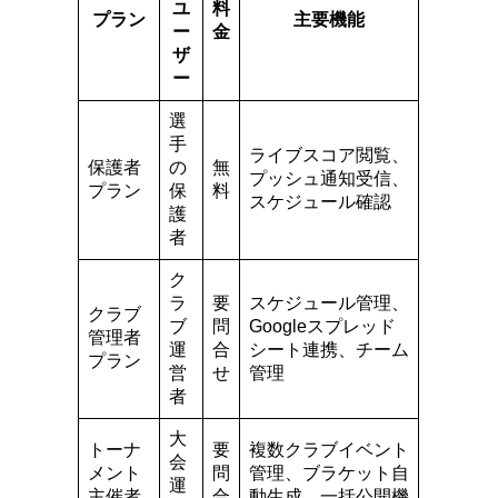
ユ
料
プラン
主要機能
ー
金
ザ
ー
選
手
ライブスコア閲覧、
保護者
の
無
プッシュ通知受信、
プラン
保
料
スケジュール確認
護
者
ク
ラ
要
スケジュール管理、
クラブ
ブ
問
Googleスプレッド
管理者
運
合
シート連携、チーム
プラン
営
せ
管理
者
大
トーナ
要
複数クラブイベント
会
メント
問
管理、ブラケット自
運
主催者
合
動生成、一括公開機