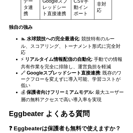
デー
Googleスプ
CSV手
非対
タ連
レッドシー
動イン
応
携
ト直接連携
ポート
独自の強み
🏊
水球競技への完全最適化
: 競技特有のルー
ル、スコアリング、トーナメント形式に完全対
応
⚡
リアルタイム情報配信の自動化
: 手動での情報
共有作業を完全に排除し、運営負担を軽減
🔗
Googleスプレッドシート直接連携
: 既存のワ
ークフローを変えずに導入可能、学習コストが
低い
💰
保護者向けフリーミアムモデル
: 最大ユーザー
層の無料アクセスで高い導入率を実現
Eggbeater よくある質問
❓ Eggbeaterは保護者も無料で使えますか？