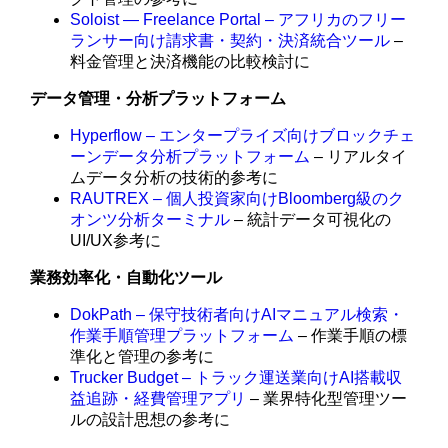
Soloist — Freelance Portal – アフリカのフリー
ランサー向け請求書・契約・決済統合ツール
–
料金管理と決済機能の比較検討に
データ管理・分析プラットフォーム
Hyperflow – エンタープライズ向けブロックチェ
ーンデータ分析プラットフォーム
– リアルタイ
ムデータ分析の技術的参考に
RAUTREX – 個人投資家向けBloomberg級のク
オンツ分析ターミナル
– 統計データ可視化の
UI/UX参考に
業務効率化・自動化ツール
DokPath – 保守技術者向けAIマニュアル検索・
作業手順管理プラットフォーム
– 作業手順の標
準化と管理の参考に
Trucker Budget – トラック運送業向けAI搭載収
益追跡・経費管理アプリ
– 業界特化型管理ツー
ルの設計思想の参考に