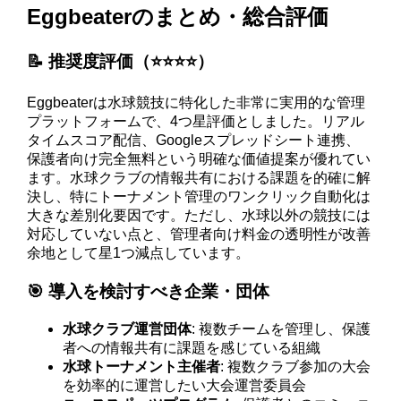
Eggbeaterのまとめ・総合評価
📝 推奨度評価（⭐️⭐️⭐️⭐️）
Eggbeaterは水球競技に特化した非常に実用的な管理
プラットフォームで、4つ星評価としました。リアル
タイムスコア配信、Googleスプレッドシート連携、
保護者向け完全無料という明確な価値提案が優れてい
ます。水球クラブの情報共有における課題を的確に解
決し、特にトーナメント管理のワンクリック自動化は
大きな差別化要因です。ただし、水球以外の競技には
対応していない点と、管理者向け料金の透明性が改善
余地として星1つ減点しています。
🎯 導入を検討すべき企業・団体
水球クラブ運営団体
: 複数チームを管理し、保護
者への情報共有に課題を感じている組織
水球トーナメント主催者
: 複数クラブ参加の大会
を効率的に運営したい大会運営委員会