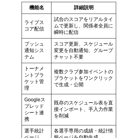
機能名
詳細説明
試合のスコアをリアルタイ
ライブス
ムで更新し、関係者全員に
コア配信
瞬時に配信
プッシュ
スコア更新、スケジュール
通知シス
変更を自動通知、グループ
テム
チャット不要
トーナメ
複数クラブ参加イベントの
ントブラ
ブラケットをワンクリック
ケット管
で生成・公開
理
Googleス
既存のスケジュール表を直
プレッド
接インポート、手入力作業
シート連
を削減
携
選手統計
各選手専用の成績・統計情
ページ
報ページを自動生成