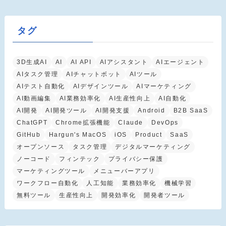
タグ
3D生成AI
AI
AI API
AIアシスタント
AIエージェント
AIタスク管理
AIチャットボット
AIツール
AIテスト自動化
AIデザインツール
AIマーケティング
AI動画編集
AI業務効率化
AI生産性向上
AI自動化
AI開発
AI開発ツール
AI開発支援
Android
B2B SaaS
ChatGPT
Chrome拡張機能
Claude
DevOps
GitHub
Hargun's MacOS
iOS
Product
SaaS
オープンソース
タスク管理
デジタルマーケティング
ノーコード
フィンテック
プライバシー保護
マーケティングツール
メニューバーアプリ
ワークフロー自動化
人工知能
業務効率化
機械学習
無料ツール
生産性向上
開発効率化
開発者ツール