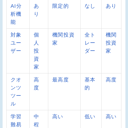
AI分
あ
限定的
なし
あり
析機
り
能
対象
個
機関投資
全ト
機関
ユー
人
家
レー
投資
ザー
投
ダー
家
資
家
クオ
高
最高度
基本
高度
ンツ
度
的
ツー
ル
学習
中
高い
低い
高い
難易
程