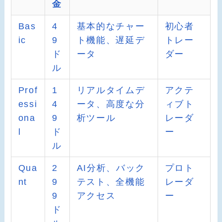
金
Bas
4
基本的なチャー
初心者
ic
9
ト機能、遅延デ
トレー
ド
ータ
ダー
ル
Prof
1
リアルタイムデ
アクテ
essi
4
ータ、高度な分
ィブト
ona
9
析ツール
レーダ
l
ド
ー
ル
Qua
2
AI分析、バック
プロト
nt
9
テスト、全機能
レーダ
9
アクセス
ー
ド