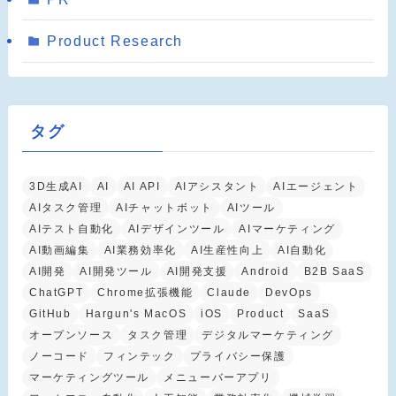
Product Research
タグ
3D生成AI
AI
AI API
AIアシスタント
AIエージェント
AIタスク管理
AIチャットボット
AIツール
AIテスト自動化
AIデザインツール
AIマーケティング
AI動画編集
AI業務効率化
AI生産性向上
AI自動化
AI開発
AI開発ツール
AI開発支援
Android
B2B SaaS
ChatGPT
Chrome拡張機能
Claude
DevOps
GitHub
Hargun's MacOS
iOS
Product
SaaS
オープンソース
タスク管理
デジタルマーケティング
ノーコード
フィンテック
プライバシー保護
マーケティングツール
メニューバーアプリ