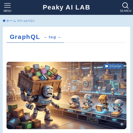
Peaky AI LAB
MENU
SEARCH
ホーム
GraphQL
GraphQL
– tag –
Column